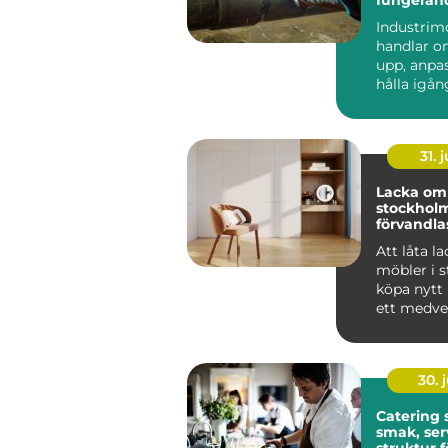
anläggni
Industrim
handlar o
upp, anpa
hålla igå
som får en
att ...
31. j
Lacka om 
stockholm 
förvandlas
till hållba
Att låta l
möbler i st
köpa nytt 
ett medvet
många i St
30. j
Catering
smak, ser
struktur f