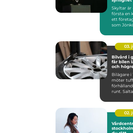
över tid
Skyltar är
första en 
ett företag
som Jönk
stark hande
03. j
Bilvård i g
får bilen 
och högr
Bilägare i
möter tuf
förhålland
runt. Salt
vinterväga
stora delar 
02. j
Vårdcentr
stockholm så väl
du rätt