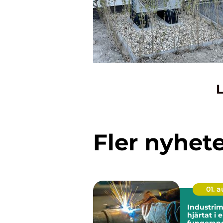
L
Fler nyhet
01. 
Industri
hjärtat i 
fungeran