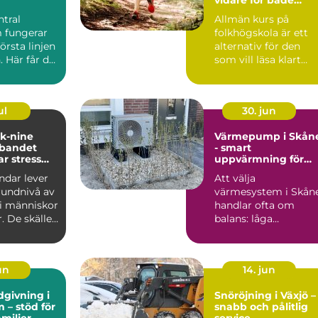
mottagning
studier och liv
ntral
Allmän kurs på
 fungerar
folkhögskola är ett
örsta linjen
alternativ för den
. Här får du
som vill läsa klart
llt från...
gymnasiet, få
behörighet t...
ul
30. jun
 k-nine
Värmepump i Skån
bandet
- smart
r stress
uppvärmning för
st
milda vintrar
dar lever
Att välja
undnivå av
värmesystem i Skån
i människor
handlar ofta om
r. De skäller
balans: låga
igt, ...
driftkostnader, bra...
jun
14. jun
dgivning i
Snöröjning i Växjö –
 – stöd för
snabb och pålitlig
amiljer
service