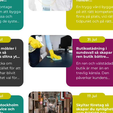
ng
sjuksköterskebema
ontage
En trygg vård bygge
ning
m att bygga
på att rätt kompeten
ssa och
finns på plats, vid rät
ng de system
tidpunkt och på rätt
 industri
nivå. För m...
ul
31. jul
möbler i
Butiksstädning i
så
sundsvall så skapar
 slitna ytor
ren butik bättre
ra favoriter
affärer
acka om
En ren och välstädad
ället för att
butik är mer än en
har blivit
trevlig känsla. Den
et val för
påverkar kundens
ockho...
första intryck, hur
län...
ul
17. jul
 stockholm
Skyltar företag så
vice och
skapar du synlighet
ör
som faktiskt ger