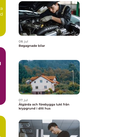
ra
id
08. jul
Begagnade bilar
h
07. jul
Åtgärda och förebygga lukt från
krypgrund i ditt hus
s