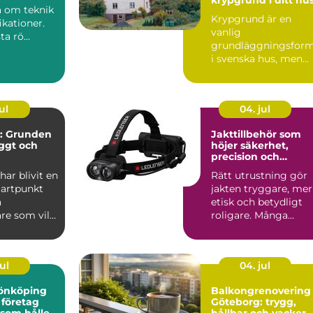
a om teknik
Krypgrund är en
ikationer.
vanlig
ta rö...
grundläggningsfor
i svenska hus, men
också en av de mest
uts...
ul
04. jul
: Grunden
Jakttillbehör som
yggt och
höjer säkerhet,
precision och
jöarbete
jaktglädje
ar blivit en
Rätt utrustning gör
tartpunkt
jakten tryggare, mer
a
etisk och betydligt
re som vill
roligare. Många
lj&...
jägare börjar med
vapen...
ul
04. jul
 jönköping
Balkongrenovering
 företag
Göteborg: trygg,
 som håller
hållbar och vacker