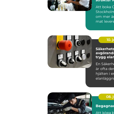
minnesvä
Att boka 
Stockholm
om mer än
mat levere
många är
röda...
10. j
Säkerhetsb
avgörande
trygg ela
En Säkerh
är ofta de
hjälten i e
elanläggn
märks säll
vardagen, 
08. j
Begagnad
Att köpa b