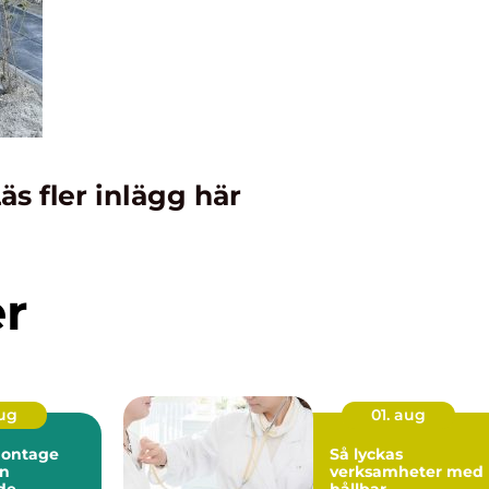
äs fler inlägg här
er
aug
01. aug
montage
Så lyckas
en
verksamheter med
de
hållbar