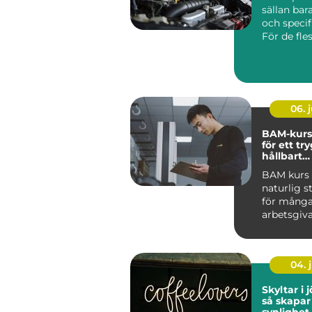
sällan bar
och specif
För de fles
06. j
BAM-kurs
för ett tr
hållbart
arbetsmil
BAM kurs h
naturlig s
för mång
arbetsgiva
ta arbetsmi
04. j
Skyltar i
så skapar
synlighet