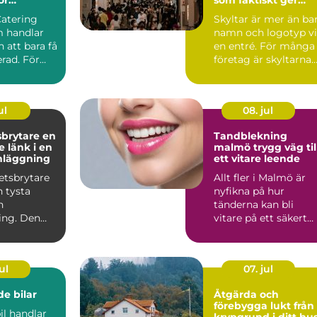
rda event
affärer
Catering
Skyltar är mer än ba
 handlar
namn och logotyp v
 att bara få
en entré. För många
rad. För
företag är skyltarna
 maten den
den första verk...
ul
08. jul
rytare en
Tandblekning
 länk i en
malmö trygg väg till
nläggning
ett vitare leende
etsbrytare
Allt fler i Malmö är
n tysta
nyfikna på hur
n
tänderna kan bli
ing. Den
vitare på ett säkert
an i
sätt. Kaffe, te, vin oc
men nä...
r...
ul
07. jul
e bilar
Åtgärda och
förebygga lukt från
il handlar
krypgrund i ditt hu