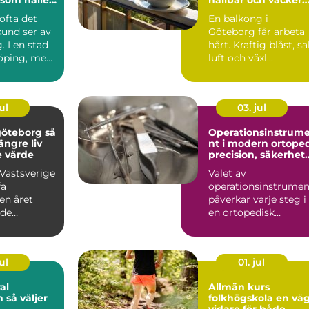
balkong i kustklima
 ofta det
En balkong i
kund ser av
Göteborg får arbeta
. I en stad
hårt. Kraftig blåst, sa
öping, med
luft och växl...
l, in...
ul
03. jul
öteborg så
Operationsinstrum
längre liv
nt i modern ortope
e värde
precision, säkerhet
och långsiktig
 Västsverige
Valet av
kvalitet
fa
operationsinstrumen
en året
påverkar varje steg i
ade
en ortopedisk
r, regn
operation från första
av ...
hudsnitt ti...
ul
01. jul
al
Allmän kurs
jer
folkhögskola en väg
vidare för både