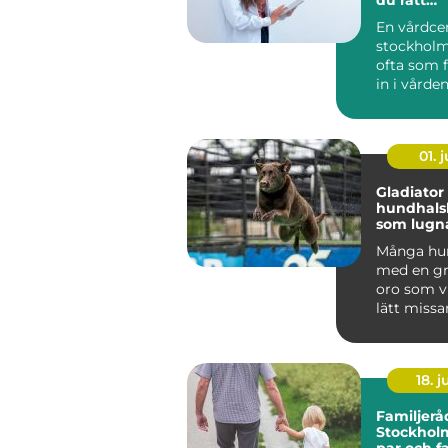
husläkar
En vårdce
stockholm
ofta som f
in i vården
hjälp med a
01. j
Gladiator
hundhals
som lugna
och ånge
Många hun
med en gr
oro som v
lätt missa
mer än vanl
18. 
Familjerå
Stockholm
par och f