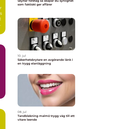
Skyltar företag så skapar du synlighet
n
som faktiskt ger affärer
r
s
t
10. jul
Säkerhetsbrytare en avgörande länk i
en trygg elanläggning
08. jul
Tandblekning malmö trygg väg till ett
vitare leende