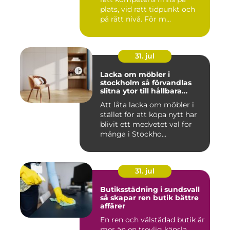
plats, vid rätt tidpunkt och
på rätt nivå. För m...
31. jul
Lacka om möbler i
stockholm så förvandlas
slitna ytor till hållbara
favoriter
Att låta lacka om möbler i
stället för att köpa nytt har
blivit ett medvetet val för
många i Stockho...
31. jul
Butiksstädning i sundsvall
så skapar ren butik bättre
affärer
En ren och välstädad butik är
mer än en trevlig känsla.