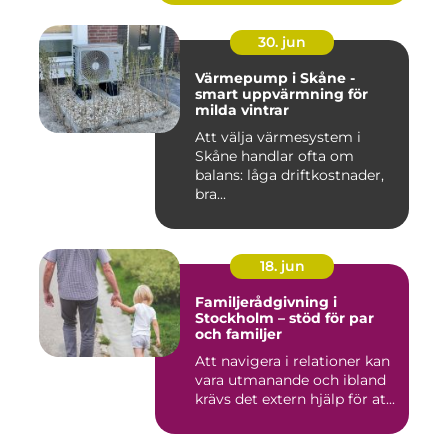
30. jun
Värmepump i Skåne -
smart uppvärmning för
milda vintrar
Att välja värmesystem i
Skåne handlar ofta om
balans: låga driftkostnader,
bra...
18. jun
Familjerådgivning i
Stockholm – stöd för par
och familjer
Att navigera i relationer kan
vara utmanande och ibland
krävs det extern hjälp för at...