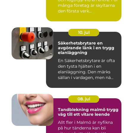
många företag är skyltarna
den första verk...
10. jul
Säkerhetsbrytare en
avgörande länk i en trygg
elanläggning
En Säkerhetsbrytare är ofta
den tysta hjälten i en
elanläggning. Den märks
sällan i vardagen, men nä...
08. jul
Tandblekning malmö trygg
väg till ett vitare leende
Allt fler i Malmö är nyfikna
på hur tänderna kan bli