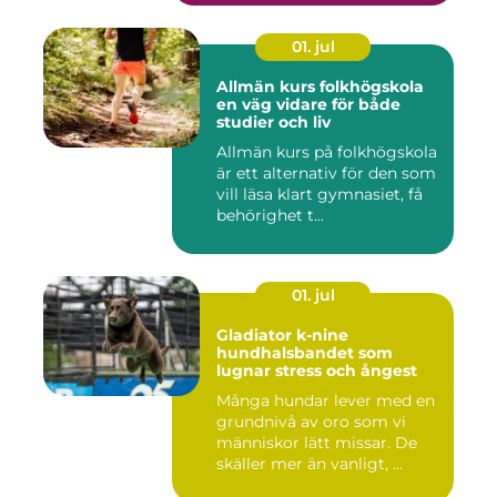
01. jul
Allmän kurs folkhögskola
en väg vidare för både
studier och liv
Allmän kurs på folkhögskola
är ett alternativ för den som
vill läsa klart gymnasiet, få
behörighet t...
01. jul
Gladiator k-nine
hundhalsbandet som
lugnar stress och ångest
Många hundar lever med en
grundnivå av oro som vi
människor lätt missar. De
skäller mer än vanligt, ...