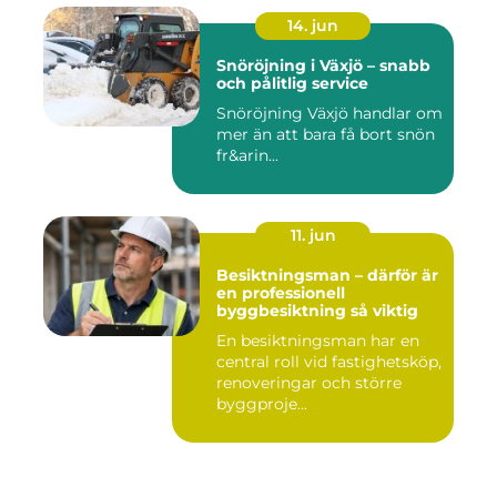
14. jun
Snöröjning i Växjö – snabb
och pålitlig service
Snöröjning Växjö handlar om
mer än att bara få bort snön
fr&arin...
11. jun
Besiktningsman – därför är
en professionell
byggbesiktning så viktig
En besiktningsman har en
central roll vid fastighetsköp,
renoveringar och större
byggproje...