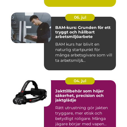
06. jul
BAM-kurs: Grunden för ett
tryggt och hållbart
arbetsmiljöarbete
BAM kurs har blivit en
naturlig startpunkt för
många arbetsgivare som vill
ta arbetsmilj&...
04. jul
Jakttillbehör som höjer
säkerhet, precision och
jaktglädje
Rätt utrustning gör jakten
tryggare, mer etisk och
betydligt roligare. Många
jägare börjar med vapen...