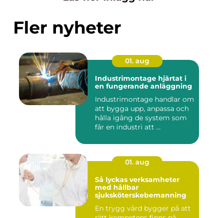
Fler nyheter
01. aug
Industrimontage hjärtat i
en fungerande anläggning
Industrimontage handlar om
att bygga upp, anpassa och
hålla igång de system som
får en industri att ...
01. aug
Så lyckas verksamheter
med hållbar
sjuksköterskebemanning
En trygg vård bygger på att
rätt kompetens finns på