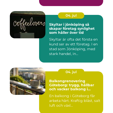
04. jul
Skyltar i jönköping så
skapar företag synlighet
som håller över tid
Skyltar är ofta det första en
kund ser av ett företag. I en
stad som Jönköping, med
stark handel, in...
04. jul
Balkongrenovering
Göteborg: trygg, hållbar
och vacker balkong i
kustklimat
En balkong i Göteborg får
arbeta hårt. Kraftig blåst, salt
luft och växl...