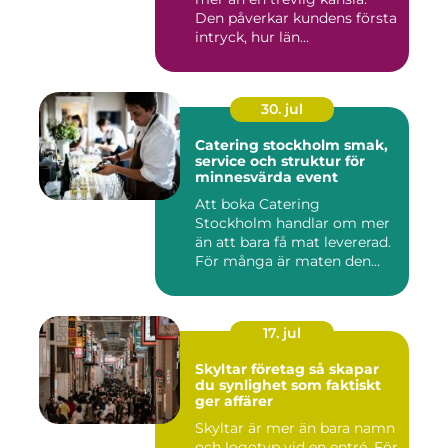
Den påverkar kundens första
intryck, hur län...
30. jul
Catering stockholm smak,
service och struktur för
minnesvärda event
Att boka Catering
Stockholm handlar om mer
än att bara få mat levererad.
För många är maten den
röda...
17. jul
Skyltar företag så skapar
du synlighet som faktiskt
ger affärer
Skyltar är mer än bara namn
och logotyp vid en entré. För