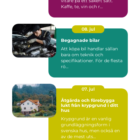
vitare på ett säkert sätt.
Kaffe, te, vin och r...
08. jul
Begagnade bilar
Att köpa bil handlar sällan
bara om teknik och
specifikationer. För de flesta
rö...
07. jul
Åtgärda och förebygga
lukt från krypgrund i ditt
hus
Krypgrund är en vanlig
grundläggningsform i
svenska hus, men också en
av de mest uts...