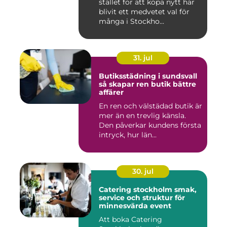
stället för att köpa nytt har
blivit ett medvetet val för
många i Stockho...
31. jul
Butiksstädning i sundsvall
så skapar ren butik bättre
affärer
En ren och välstädad butik är
mer än en trevlig känsla.
Den påverkar kundens första
intryck, hur län...
30. jul
Catering stockholm smak,
service och struktur för
minnesvärda event
Att boka Catering