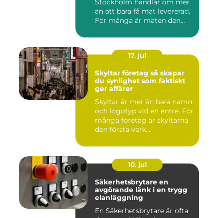
Stockholm handlar om mer
än att bara få mat levererad.
För många är maten den
röda...
17. jul
Skyltar företag så skapar
du synlighet som faktiskt
ger affärer
Skyltar är mer än bara namn
och logotyp vid en entré. För
många företag är skyltarna
den första verk...
10. jul
Säkerhetsbrytare en
avgörande länk i en trygg
elanläggning
En Säkerhetsbrytare är ofta