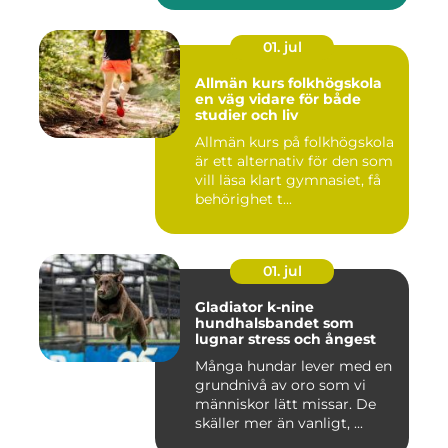
01. jul
Allmän kurs folkhögskola
en väg vidare för både
studier och liv
Allmän kurs på folkhögskola
är ett alternativ för den som
vill läsa klart gymnasiet, få
behörighet t...
01. jul
Gladiator k-nine
hundhalsbandet som
lugnar stress och ångest
Många hundar lever med en
grundnivå av oro som vi
människor lätt missar. De
skäller mer än vanligt, ...