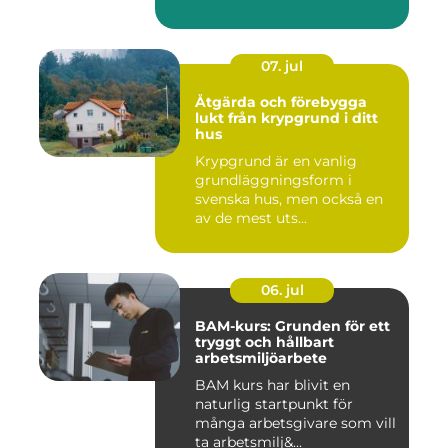
07. jul
Åtgärda och förebygga
lukt från krypgrund i ditt
hus
Krypgrund är en vanlig
grundläggningsform i
svenska hus, men också en
av de mest uts...
06. jul
BAM-kurs: Grunden för ett
tryggt och hållbart
arbetsmiljöarbete
BAM kurs har blivit en
naturlig startpunkt för
många arbetsgivare som vill
ta arbetsmilj&...