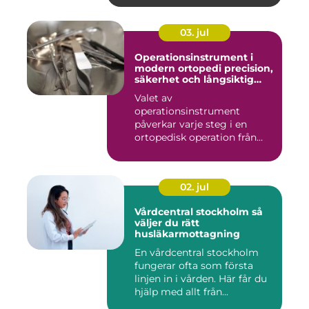
03. jul
Operationsinstrument i
modern ortopedi precision,
säkerhet och långsiktig
kvalitet
Valet av
operationsinstrument
påverkar varje steg i en
ortopedisk operation från
första hudsnitt ti...
02. jul
Vårdcentral stockholm så
väljer du rätt
husläkarmottagning
En vårdcentral stockholm
fungerar ofta som första
linjen in i vården. Här får du
hjälp med allt från...