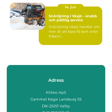
14. jun
Snöröjning i Växjö – snabb
och pålitlig service
Snöröjning Växjö handlar om
mer än att bara få bort snön
fr&arin...
Adress