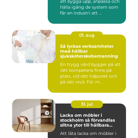
att bygga upp, anpassa och
hålla igång de system som
får en industri att ...
01. aug
Så lyckas verksamheter
med hållbar
sjuksköterskebemanning
En trygg vård bygger på att
rätt kompetens finns på
plats, vid rätt tidpunkt och
på rätt nivå. För m...
31. jul
Lacka om möbler i
stockholm så förvandlas
slitna ytor till hållbara
favoriter
Att låta lacka om möbler i