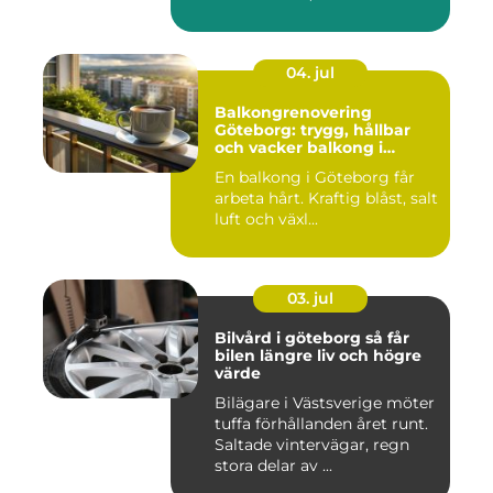
04. jul
Balkongrenovering
Göteborg: trygg, hållbar
och vacker balkong i
kustklimat
En balkong i Göteborg får
arbeta hårt. Kraftig blåst, salt
luft och växl...
03. jul
Bilvård i göteborg så får
bilen längre liv och högre
värde
Bilägare i Västsverige möter
tuffa förhållanden året runt.
Saltade vintervägar, regn
stora delar av ...