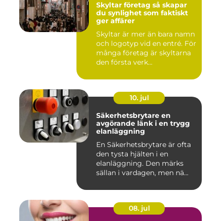
Skyltar företag så skapar
du synlighet som faktiskt
ger affärer
Skyltar är mer än bara namn
och logotyp vid en entré. För
många företag är skyltarna
den första verk...
10. jul
Säkerhetsbrytare en
avgörande länk i en trygg
elanläggning
En Säkerhetsbrytare är ofta
den tysta hjälten i en
elanläggning. Den märks
sällan i vardagen, men nä...
08. jul