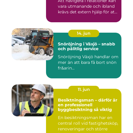
Att navigera i relationer kan
vara utmanande och ibland
krävs det extern hjälp för at...
14. jun
Snöröjning i Växjö – snabb
och pålitlig service
Snöröjning Växjö handlar om
mer än att bara få bort snön
fr&arin...
11. jun
Besiktningsman – därför är
en professionell
byggbesiktning så viktig
En besiktningsman har en
central roll vid fastighetsköp,
renoveringar och större