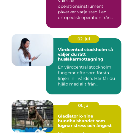
Valet av
operationsinstrument
påverkar varje steg i en
ortopedisk operation från
första hudsnitt ti...
02. jul
Vårdcentral stockholm så
väljer du rätt
husläkarmottagning
En vårdcentral stockholm
fungerar ofta som första
linjen in i vården. Här får du
hjälp med allt från...
01. jul
Gladiator k-nine
hundhalsbandet som
lugnar stress och ångest