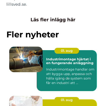
lillsved.se.
Läs fler inlägg här
Fler nyheter
01. aug
Industrimontage hjärtat i
en fungerande anläggning
Industrimontage handlar om
att bygga upp, anpassa och
hålla igång de system som
får en industri att ...
01. aug