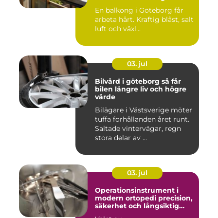
kustklimat
En balkong i Göteborg får
arbeta hårt. Kraftig blåst, salt
luft och växl...
03. jul
Bilvård i göteborg så får
bilen längre liv och högre
värde
Bilägare i Västsverige möter
tuffa förhållanden året runt.
Saltade vintervägar, regn
stora delar av ...
03. jul
Operationsinstrument i
modern ortopedi precision,
säkerhet och långsiktig
kvalitet