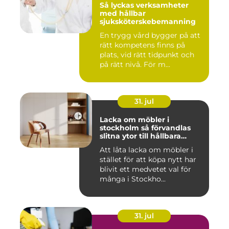
Så lyckas verksamheter
med hållbar
sjuksköterskebemanning
En trygg vård bygger på att
rätt kompetens finns på
plats, vid rätt tidpunkt och
på rätt nivå. För m...
31. jul
Lacka om möbler i
stockholm så förvandlas
slitna ytor till hållbara
favoriter
Att låta lacka om möbler i
stället för att köpa nytt har
blivit ett medvetet val för
många i Stockho...
31. jul