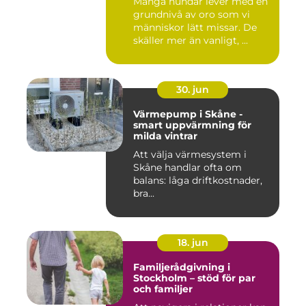
Många hundar lever med en
grundnivå av oro som vi
människor lätt missar. De
skäller mer än vanligt, ...
30. jun
Värmepump i Skåne -
smart uppvärmning för
milda vintrar
Att välja värmesystem i
Skåne handlar ofta om
balans: låga driftkostnader,
bra...
18. jun
Familjerådgivning i
Stockholm – stöd för par
och familjer