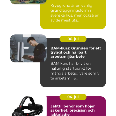
Krypgrund är en vanlig
grundläggningsform i
svenska hus, men också en
av de mest uts...
06. jul
BAM-kurs: Grunden för ett
tryggt och hållbart
arbetsmiljöarbete
BAM kurs har blivit en
naturlig startpunkt för
många arbetsgivare som vill
ta arbetsmilj&...
04. jul
Jakttillbehör som höjer
säkerhet, precision och
jaktglädje