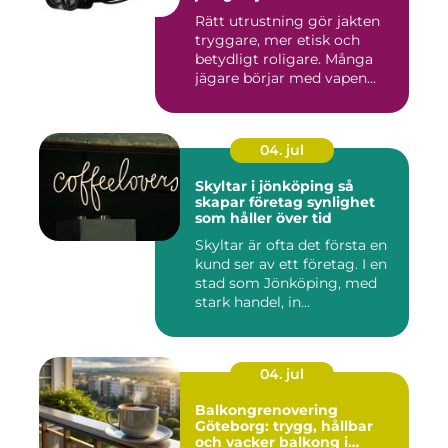
Rätt utrustning gör jakten
tryggare, mer etisk och
betydligt roligare. Många
jägare börjar med vapen...
04. jul
Skyltar i jönköping så
skapar företag synlighet
som håller över tid
Skyltar är ofta det första en
kund ser av ett företag. I en
stad som Jönköping, med
stark handel, in...
04. jul
Balkongrenovering
Göteborg: trygg, hållbar
och vacker balkong i