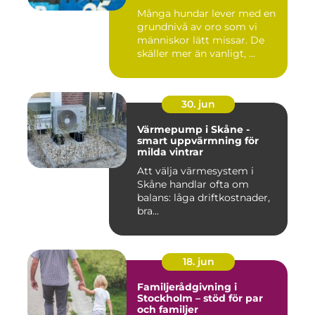
Många hundar lever med en
grundnivå av oro som vi
människor lätt missar. De
skäller mer än vanligt, ...
30. jun
Värmepump i Skåne -
smart uppvärmning för
milda vintrar
Att välja värmesystem i
Skåne handlar ofta om
balans: låga driftkostnader,
bra...
18. jun
Familjerådgivning i
Stockholm – stöd för par
och familjer