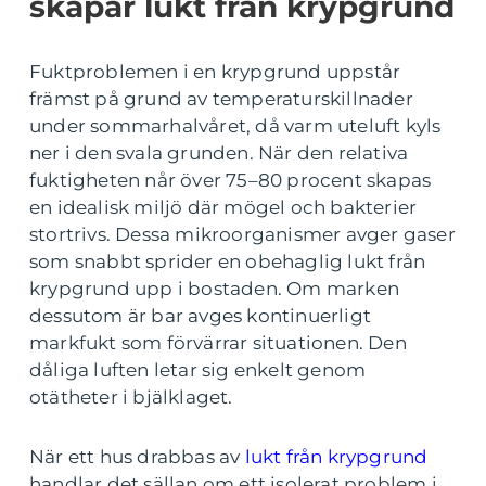
skapar lukt från krypgrund
Fuktproblemen i en krypgrund uppstår
främst på grund av temperaturskillnader
under sommarhalvåret, då varm uteluft kyls
ner i den svala grunden. När den relativa
fuktigheten når över 75–80 procent skapas
en idealisk miljö där mögel och bakterier
stortrivs. Dessa mikroorganismer avger gaser
som snabbt sprider en obehaglig lukt från
krypgrund upp i bostaden. Om marken
dessutom är bar avges kontinuerligt
markfukt som förvärrar situationen. Den
dåliga luften letar sig enkelt genom
otätheter i bjälklaget.
När ett hus drabbas av
lukt från krypgrund
handlar det sällan om ett isolerat problem i