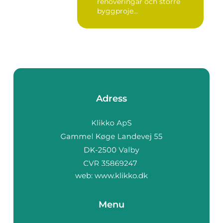
renoveringar och större
byggproje...
Adress
web:
www.klikko.dk
Menu