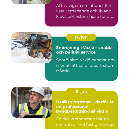
Att navigera i relationer kan
vara utmanande och ibland
krävs det extern hjälp för at...
14. jun
Snöröjning i Växjö – snabb
och pålitlig service
Snöröjning Växjö handlar om
mer än att bara få bort snön
fr&arin...
11. jun
Besiktningsman – därför är
en professionell
byggbesiktning så viktig
En besiktningsman har en
central roll vid fastighetsköp,