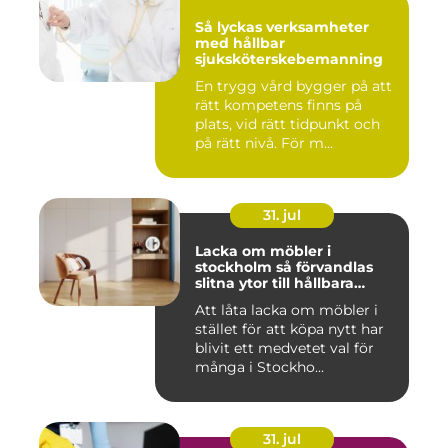
Så lyckas verksamheter
med hållbar
sjuksköterskebemanning
En trygg vård bygger på att
rätt kompetens finns på
plats, vid rätt tidpunkt och
på rätt nivå. För m...
31. jul
Lacka om möbler i
stockholm så förvandlas
slitna ytor till hållbara
favoriter
Att låta lacka om möbler i
stället för att köpa nytt har
blivit ett medvetet val för
många i Stockho...
31. jul