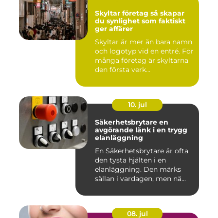
Skyltar företag så skapar
du synlighet som faktiskt
ger affärer
Skyltar är mer än bara namn
och logotyp vid en entré. För
många företag är skyltarna
den första verk...
10. jul
Säkerhetsbrytare en
avgörande länk i en trygg
elanläggning
En Säkerhetsbrytare är ofta
den tysta hjälten i en
elanläggning. Den märks
sällan i vardagen, men nä...
08. jul