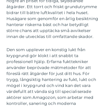
högre än priset för tidiga, skyddande
åtgärder. Ett torrt och friskt grundutrymme
bidrar till bättre luftkvalitet i hela huset.
Husägare som genomför en årlig besiktning
hanterar riskerna bäst och har betydligt
större chans att upptäcka små avvikelser
innan de utvecklas till omfattande skador.
Den som upplever en konstig lukt från
krypgrund gör klokt i att snabbt ta
professionell hjälp. Erfarna fukttekniker
använder beprövade mätmetoder för att
föreslå rätt åtgärder för just ditt hus. För
trygg, långsiktig hantering av fukt, lukt och
mögel i krypgrund och vind kan det vara
värdefullt att vända sig till specialiserade
aktörer som Amagozon, som arbetar med
kontroller, sanering och moderna