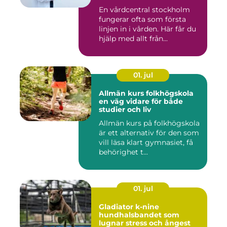
En vårdcentral stockholm
fungerar ofta som första
linjen in i vården. Här får du
hjälp med allt från...
01. jul
Allmän kurs folkhögskola
en väg vidare för både
studier och liv
Allmän kurs på folkhögskola
är ett alternativ för den som
vill läsa klart gymnasiet, få
behörighet t...
01. jul
Gladiator k-nine
hundhalsbandet som
lugnar stress och ångest