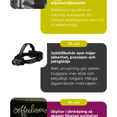
arbetsmiljöarbete
BAM kurs har blivit en
naturlig startpunkt för
många arbetsgivare som vill
ta arbetsmilj&...
04. jul
Jakttillbehör som höjer
säkerhet, precision och
jaktglädje
Rätt utrustning gör jakten
tryggare, mer etisk och
betydligt roligare. Många
jägare börjar med vapen...
04. jul
Skyltar i jönköping så
skapar företag synlighet