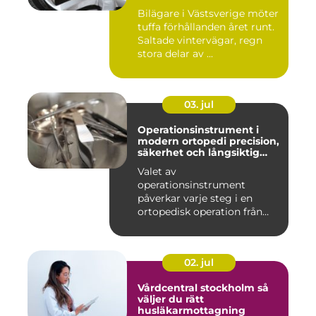
Bilägare i Västsverige möter
tuffa förhållanden året runt.
Saltade vintervägar, regn
stora delar av ...
03. jul
Operationsinstrument i
modern ortopedi precision,
säkerhet och långsiktig
kvalitet
Valet av
operationsinstrument
påverkar varje steg i en
ortopedisk operation från
första hudsnitt ti...
02. jul
Vårdcentral stockholm så
väljer du rätt
husläkarmottagning