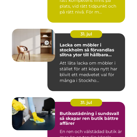
rätt kompetens finns på
plats, vid rätt tidpunkt och
på rätt nivå. För m...
31. jul
Lacka om möbler i
stockholm så förvandlas
slitna ytor till hållbara
favoriter
Att låta lacka om möbler i
stället för att köpa nytt har
blivit ett medvetet val för
många i Stockho...
31. jul
Butiksstädning i sundsvall
så skapar ren butik bättre
affärer
En ren och välstädad butik är