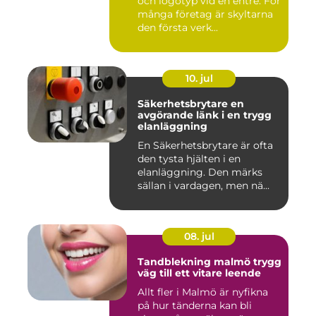
och logotyp vid en entré. För
många företag är skyltarna
den första verk...
10. jul
Säkerhetsbrytare en
avgörande länk i en trygg
elanläggning
En Säkerhetsbrytare är ofta
den tysta hjälten i en
elanläggning. Den märks
sällan i vardagen, men nä...
08. jul
Tandblekning malmö trygg
väg till ett vitare leende
Allt fler i Malmö är nyfikna
på hur tänderna kan bli