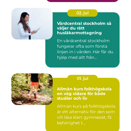
02. jul
Vårdcentral stockholm så
väljer du rätt
husläkarmottagning
En vårdcentral stockholm
fungerar ofta som första
linjen in i vården. Här får du
hjälp med allt från...
01. jul
Allmän kurs folkhögskola
en väg vidare för både
studier och liv
Allmän kurs på folkhögskola
är ett alternativ för den som
vill läsa klart gymnasiet, få
behörighet t...