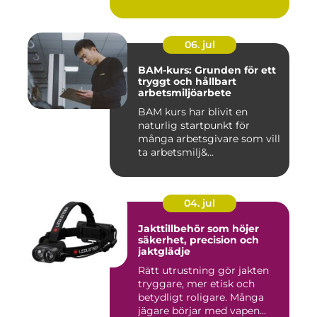
06. jul
BAM-kurs: Grunden för ett
tryggt och hållbart
arbetsmiljöarbete
BAM kurs har blivit en
naturlig startpunkt för
många arbetsgivare som vill
ta arbetsmilj&...
04. jul
Jakttillbehör som höjer
säkerhet, precision och
jaktglädje
Rätt utrustning gör jakten
tryggare, mer etisk och
betydligt roligare. Många
jägare börjar med vapen...