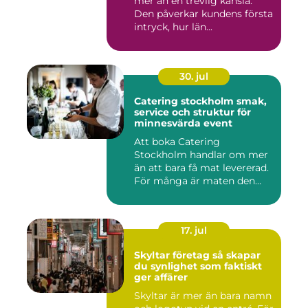
mer än en trevlig känsla.
Den påverkar kundens första
intryck, hur län...
30. jul
Catering stockholm smak,
service och struktur för
minnesvärda event
Att boka Catering
Stockholm handlar om mer
än att bara få mat levererad.
För många är maten den
röda...
17. jul
Skyltar företag så skapar
du synlighet som faktiskt
ger affärer
Skyltar är mer än bara namn