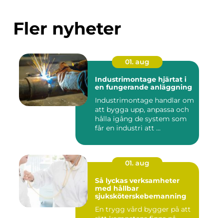
Fler nyheter
01. aug
Industrimontage hjärtat i
en fungerande anläggning
Industrimontage handlar om
att bygga upp, anpassa och
hålla igång de system som
får en industri att ...
01. aug
Så lyckas verksamheter
med hållbar
sjuksköterskebemanning
En trygg vård bygger på att