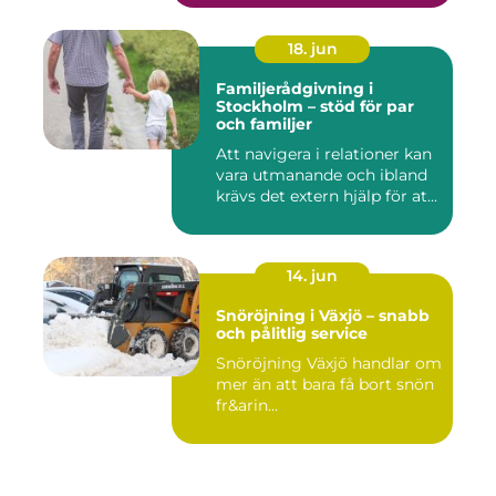
18. jun
Familjerådgivning i
Stockholm – stöd för par
och familjer
Att navigera i relationer kan
vara utmanande och ibland
krävs det extern hjälp för at...
14. jun
Snöröjning i Växjö – snabb
och pålitlig service
Snöröjning Växjö handlar om
mer än att bara få bort snön
fr&arin...