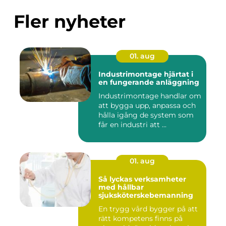
Fler nyheter
01. aug
Industrimontage hjärtat i
en fungerande anläggning
Industrimontage handlar om
att bygga upp, anpassa och
hålla igång de system som
får en industri att ...
01. aug
Så lyckas verksamheter
med hållbar
sjuksköterskebemanning
En trygg vård bygger på att
rätt kompetens finns på