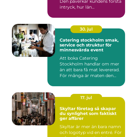
Den påverkar kundens första
intryck, hur län...
30. jul
Catering stockholm smak,
service och struktur för
minnesvärda event
Att boka Catering
Stockholm handlar om mer
än att bara få mat levererad.
För många är maten den
röda...
17. jul
Skyltar företag så skapar
du synlighet som faktiskt
ger affärer
Skyltar är mer än bara namn
och logotyp vid en entré. För