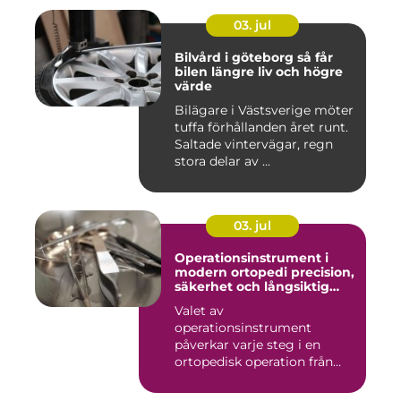
03. jul
Bilvård i göteborg så får
bilen längre liv och högre
värde
Bilägare i Västsverige möter
tuffa förhållanden året runt.
Saltade vintervägar, regn
stora delar av ...
03. jul
Operationsinstrument i
modern ortopedi precision,
säkerhet och långsiktig
kvalitet
Valet av
operationsinstrument
påverkar varje steg i en
ortopedisk operation från
första hudsnitt ti...