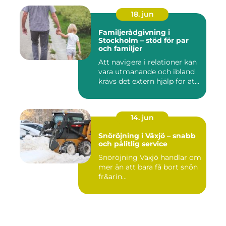
18. jun
Familjerådgivning i
Stockholm – stöd för par
och familjer
Att navigera i relationer kan
vara utmanande och ibland
krävs det extern hjälp för at...
14. jun
Snöröjning i Växjö – snabb
och pålitlig service
Snöröjning Växjö handlar om
mer än att bara få bort snön
fr&arin...