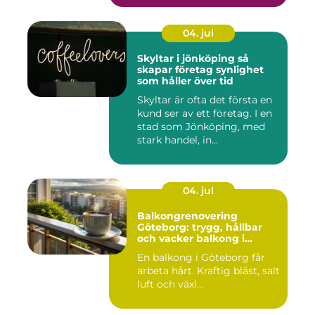
04. jul
Skyltar i jönköping så
skapar företag synlighet
som håller över tid
Skyltar är ofta det första en
kund ser av ett företag. I en
stad som Jönköping, med
stark handel, in...
04. jul
Balkongrenovering
Göteborg: trygg, hållbar
och vacker balkong i
kustklimat
En balkong i Göteborg får
arbeta hårt. Kraftig blåst, salt
luft och växl...