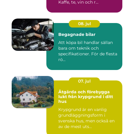
Kaffe, te, vin och r...
08. jul
Begagnade bilar
Att köpa bil handlar sällan
bara om teknik och
specifikationer. För de flesta
rö...
07. jul
Åtgärda och förebygga
lukt från krypgrund i ditt
hus
Krypgrund är en vanlig
grundläggningsform i
svenska hus, men också en
av de mest uts...