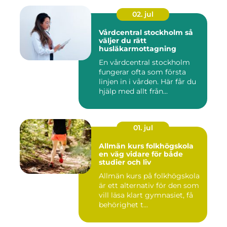
02. jul
Vårdcentral stockholm så
väljer du rätt
husläkarmottagning
En vårdcentral stockholm
fungerar ofta som första
linjen in i vården. Här får du
hjälp med allt från...
01. jul
Allmän kurs folkhögskola
en väg vidare för både
studier och liv
Allmän kurs på folkhögskola
är ett alternativ för den som
vill läsa klart gymnasiet, få
behörighet t...