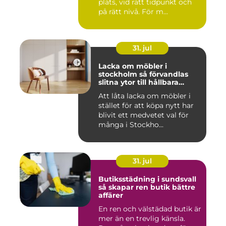
plats, vid rätt tidpunkt och
på rätt nivå. För m...
31. jul
Lacka om möbler i
stockholm så förvandlas
slitna ytor till hållbara
favoriter
Att låta lacka om möbler i
stället för att köpa nytt har
blivit ett medvetet val för
många i Stockho...
31. jul
Butiksstädning i sundsvall
så skapar ren butik bättre
affärer
En ren och välstädad butik är
mer än en trevlig känsla.