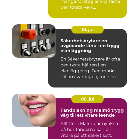
många företag är skyltarna
den första verk...
10. jul
Säkerhetsbrytare en
avgörande länk i en trygg
elanläggning
En Säkerhetsbrytare är ofta
den tysta hjälten i en
elanläggning. Den märks
sällan i vardagen, men nä...
08. jul
Tandblekning malmö trygg
väg till ett vitare leende
Allt fler i Malmö är nyfikna
på hur tänderna kan bli
vitare på ett säkert sätt.