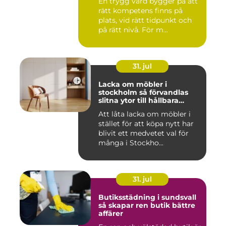
En trygg vård bygger på att
rätt kompetens finns på
plats, vid rätt tidpunkt och
på rätt nivå. För m...
31. jul
Lacka om möbler i
stockholm så förvandlas
slitna ytor till hållbara
favoriter
Att låta lacka om möbler i
stället för att köpa nytt har
blivit ett medvetet val för
många i Stockho...
31. jul
Butiksstädning i sundsvall
så skapar ren butik bättre
affärer