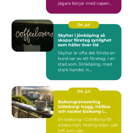
jägare börjar med vapen...
04. jul
Skyltar i jönköping så
skapar företag synlighet
som håller över tid
Skyltar är ofta det första en
kund ser av ett företag. I en
stad som Jönköping, med
stark handel, in...
04. jul
Balkongrenovering
Göteborg: trygg, hållbar
och vacker balkong i
kustklimat
En balkong i Göteborg får
arbeta hårt. Kraftig blåst, salt
luft och växl...