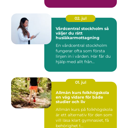
första hudsnitt ti...
02. jul
Vårdcentral stockholm så
väljer du rätt
husläkarmottagning
En vårdcentral stockholm
fungerar ofta som första
linjen in i vården. Här får du
hjälp med allt från...
01. jul
Allmän kurs folkhögskola
en väg vidare för både
studier och liv
Allmän kurs på folkhögskola
är ett alternativ för den som
vill läsa klart gymnasiet, få
behörighet t...