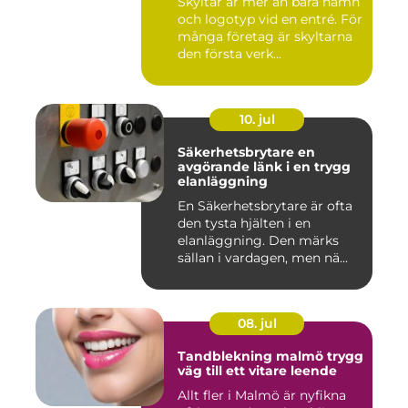
Skyltar är mer än bara namn
och logotyp vid en entré. För
många företag är skyltarna
den första verk...
10. jul
Säkerhetsbrytare en
avgörande länk i en trygg
elanläggning
En Säkerhetsbrytare är ofta
den tysta hjälten i en
elanläggning. Den märks
sällan i vardagen, men nä...
08. jul
Tandblekning malmö trygg
väg till ett vitare leende
Allt fler i Malmö är nyfikna