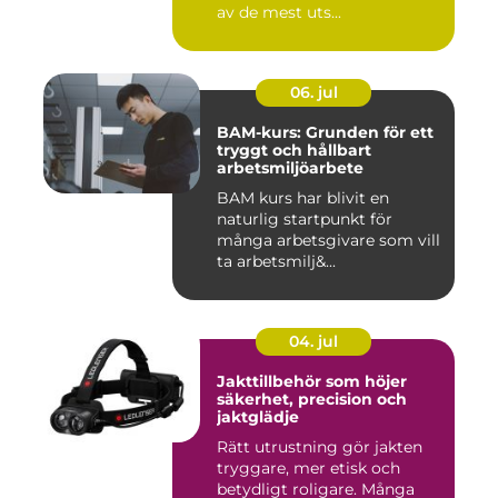
av de mest uts...
06. jul
BAM-kurs: Grunden för ett
tryggt och hållbart
arbetsmiljöarbete
BAM kurs har blivit en
naturlig startpunkt för
många arbetsgivare som vill
ta arbetsmilj&...
04. jul
Jakttillbehör som höjer
säkerhet, precision och
jaktglädje
Rätt utrustning gör jakten
tryggare, mer etisk och
betydligt roligare. Många