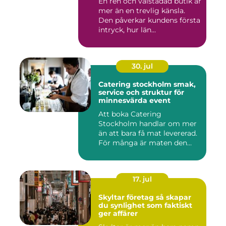
En ren och välstädad butik är
mer än en trevlig känsla.
Den påverkar kundens första
intryck, hur län...
30. jul
Catering stockholm smak,
service och struktur för
minnesvärda event
Att boka Catering
Stockholm handlar om mer
än att bara få mat levererad.
För många är maten den
röda...
17. jul
Skyltar företag så skapar
du synlighet som faktiskt
ger affärer