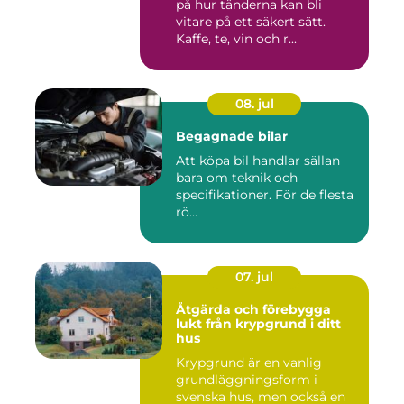
på hur tänderna kan bli
vitare på ett säkert sätt.
Kaffe, te, vin och r...
08. jul
Begagnade bilar
Att köpa bil handlar sällan
bara om teknik och
specifikationer. För de flesta
rö...
07. jul
Åtgärda och förebygga
lukt från krypgrund i ditt
hus
Krypgrund är en vanlig
grundläggningsform i
svenska hus, men också en