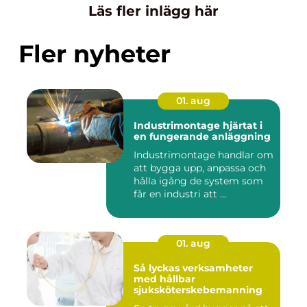
Läs fler inlägg här
Fler nyheter
01. aug
Industrimontage hjärtat i
en fungerande anläggning
Industrimontage handlar om
att bygga upp, anpassa och
hålla igång de system som
får en industri att ...
01. aug
Så lyckas verksamheter
med hållbar
sjuksköterskebemanning