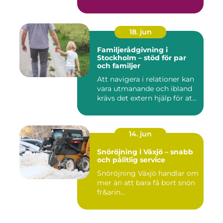
18. jun
Familjerådgivning i
Stockholm – stöd för par
och familjer
Att navigera i relationer kan
vara utmanande och ibland
krävs det extern hjälp för at...
14. jun
Snöröjning i Växjö – snabb
och pålitlig service
Snöröjning Växjö handlar om
mer än att bara få bort snön
fr&arin...