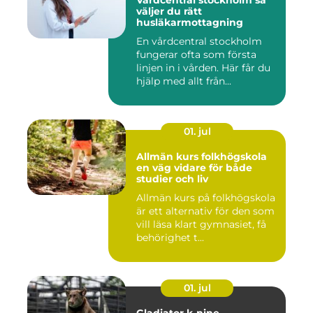
Vårdcentral stockholm så
väljer du rätt
husläkarmottagning
En vårdcentral stockholm
fungerar ofta som första
linjen in i vården. Här får du
hjälp med allt från...
01. jul
Allmän kurs folkhögskola
en väg vidare för både
studier och liv
Allmän kurs på folkhögskola
är ett alternativ för den som
vill läsa klart gymnasiet, få
behörighet t...
01. jul