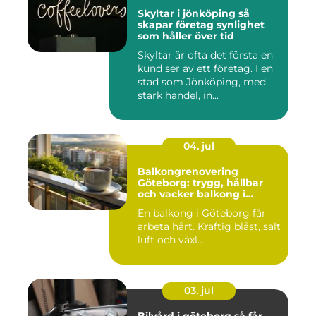
Skyltar i jönköping så
skapar företag synlighet
som håller över tid
Skyltar är ofta det första en
kund ser av ett företag. I en
stad som Jönköping, med
stark handel, in...
04. jul
Balkongrenovering
Göteborg: trygg, hållbar
och vacker balkong i
kustklimat
En balkong i Göteborg får
arbeta hårt. Kraftig blåst, salt
luft och växl...
03. jul