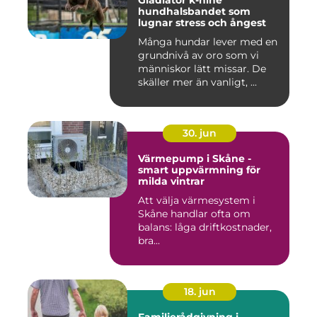
Gladiator k-nine
hundhalsbandet som
lugnar stress och ångest
Många hundar lever med en
grundnivå av oro som vi
människor lätt missar. De
skäller mer än vanligt, ...
30. jun
Värmepump i Skåne -
smart uppvärmning för
milda vintrar
Att välja värmesystem i
Skåne handlar ofta om
balans: låga driftkostnader,
bra...
18. jun