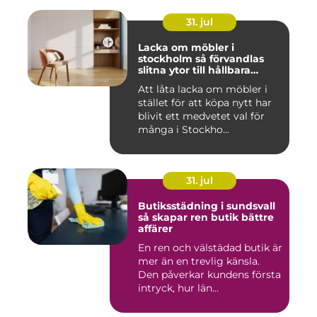
31. jul
Lacka om möbler i
stockholm så förvandlas
slitna ytor till hållbara
favoriter
Att låta lacka om möbler i
stället för att köpa nytt har
blivit ett medvetet val för
många i Stockho...
31. jul
Butiksstädning i sundsvall
så skapar ren butik bättre
affärer
En ren och välstädad butik är
mer än en trevlig känsla.
Den påverkar kundens första
intryck, hur län...