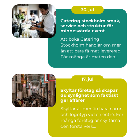
30. jul
Catering stockholm smak,
service och struktur för
minnesvärda event
Att boka Catering
Stockholm handlar om mer
än att bara få mat levererad.
För många är maten den
röda...
17. jul
Skyltar företag så skapar
du synlighet som faktiskt
ger affärer
Skyltar är mer än bara namn
och logotyp vid en entré. För
många företag är skyltarna
den första verk...