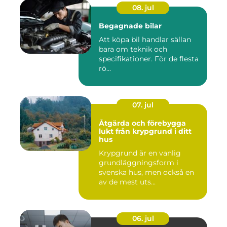
08. jul
Begagnade bilar
Att köpa bil handlar sällan
bara om teknik och
specifikationer. För de flesta
rö...
07. jul
Åtgärda och förebygga
lukt från krypgrund i ditt
hus
Krypgrund är en vanlig
grundläggningsform i
svenska hus, men också en
av de mest uts...
06. jul