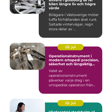
Bilvård i göteborg så får
bilen längre liv och högre
värde
Bilägare i Västsverige möter
tuffa förhållanden året runt.
Saltade vintervägar, regn
stora delar av ...
03. jul
Operationsinstrument i
modern ortopedi precision,
säkerhet och långsiktig
kvalitet
Valet av
operationsinstrument
påverkar varje steg i en
ortopedisk operation från
första hudsnitt ti...
02. jul