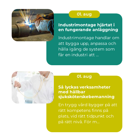
01. aug
Industrimontage hjärtat i
en fungerande anläggning
Industrimontage handlar om
att bygga upp, anpassa och
hålla igång de system som
får en industri att ...
01. aug
Så lyckas verksamheter
med hållbar
sjuksköterskebemanning
En trygg vård bygger på att
rätt kompetens finns på
plats, vid rätt tidpunkt och
på rätt nivå. För m...