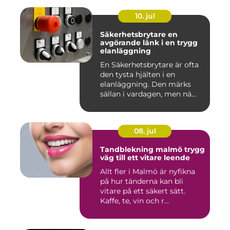
10. jul
Säkerhetsbrytare en
avgörande länk i en trygg
elanläggning
En Säkerhetsbrytare är ofta
den tysta hjälten i en
elanläggning. Den märks
sällan i vardagen, men nä...
08. jul
Tandblekning malmö trygg
väg till ett vitare leende
Allt fler i Malmö är nyfikna
på hur tänderna kan bli
vitare på ett säkert sätt.
Kaffe, te, vin och r...