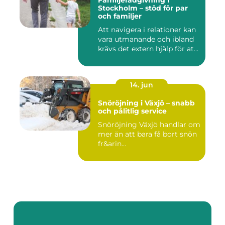
Familjerådgivning i
Stockholm – stöd för par
och familjer
Att navigera i relationer kan
vara utmanande och ibland
krävs det extern hjälp för at...
14. jun
Snöröjning i Växjö – snabb
och pålitlig service
Snöröjning Växjö handlar om
mer än att bara få bort snön
fr&arin...