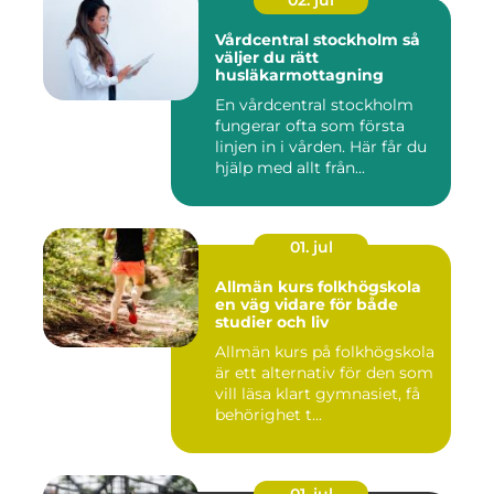
02. jul
Vårdcentral stockholm så
väljer du rätt
husläkarmottagning
En vårdcentral stockholm
fungerar ofta som första
linjen in i vården. Här får du
hjälp med allt från...
01. jul
Allmän kurs folkhögskola
en väg vidare för både
studier och liv
Allmän kurs på folkhögskola
är ett alternativ för den som
vill läsa klart gymnasiet, få
behörighet t...