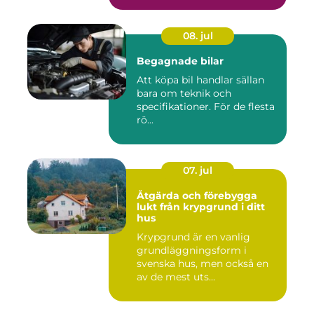
08. jul
Begagnade bilar
Att köpa bil handlar sällan
bara om teknik och
specifikationer. För de flesta
rö...
07. jul
Åtgärda och förebygga
lukt från krypgrund i ditt
hus
Krypgrund är en vanlig
grundläggningsform i
svenska hus, men också en
av de mest uts...