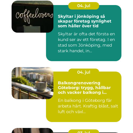
04. jul
Skyltar i jönköping så
skapar företag synlighet
som håller över tid
Skyltar är ofta det första en
kund ser av ett företag. I en
stad som Jönköping, med
stark handel, in...
04. jul
Balkongrenovering
Göteborg: trygg, hållbar
och vacker balkong i
kustklimat
En balkong i Göteborg får
arbeta hårt. Kraftig blåst, salt
luft och växl...