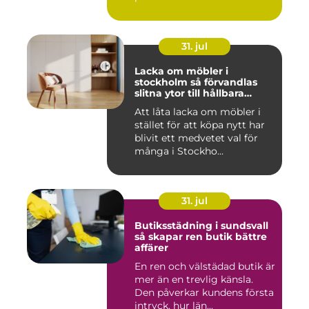
31. jul
Lacka om möbler i
stockholm så förvandlas
slitna ytor till hållbara
favoriter
Att låta lacka om möbler i
stället för att köpa nytt har
blivit ett medvetet val för
många i Stockho...
31. jul
Butiksstädning i sundsvall
så skapar ren butik bättre
affärer
En ren och välstädad butik är
mer än en trevlig känsla.
Den påverkar kundens första
intryck, hur län...