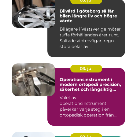
03. jul
Bilvård i göteborg så får
bilen längre liv och högre
värde
Bilägare i Västsverige möter
tuffa förhållanden året runt.
Saltade vintervägar, regn
stora delar av ...
03. jul
Operationsinstrument i
modern ortopedi precision,
säkerhet och långsiktig
kvalitet
Valet av
operationsinstrument
påverkar varje steg i en
ortopedisk operation från
första hudsnitt ti...