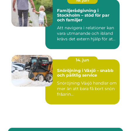
18. jun
Familjerådgivning i
Stockholm – stöd för par
och familjer
Att navigera i relationer kan
vara utmanande och ibland
krävs det extern hjälp för at...
14. jun
Snöröjning i Växjö – snabb
och pålitlig service
Snöröjning Växjö handlar om
mer än att bara få bort snön
fr&arin...