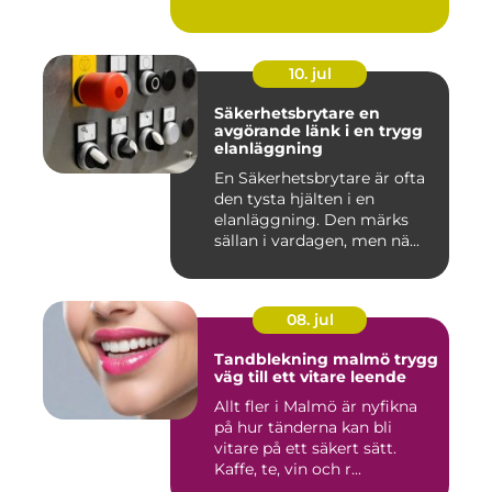
10. jul
Säkerhetsbrytare en
avgörande länk i en trygg
elanläggning
En Säkerhetsbrytare är ofta
den tysta hjälten i en
elanläggning. Den märks
sällan i vardagen, men nä...
08. jul
Tandblekning malmö trygg
väg till ett vitare leende
Allt fler i Malmö är nyfikna
på hur tänderna kan bli
vitare på ett säkert sätt.
Kaffe, te, vin och r...