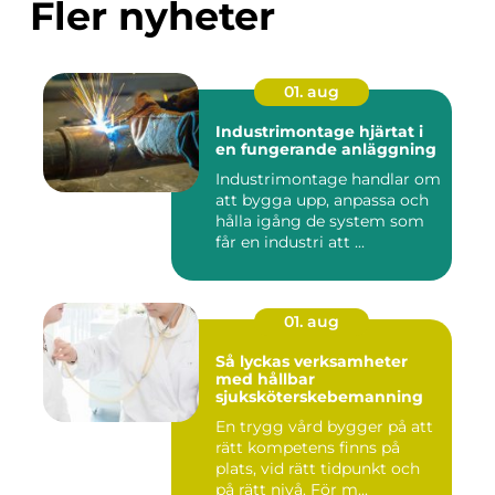
Fler nyheter
01. aug
Industrimontage hjärtat i
en fungerande anläggning
Industrimontage handlar om
att bygga upp, anpassa och
hålla igång de system som
får en industri att ...
01. aug
Så lyckas verksamheter
med hållbar
sjuksköterskebemanning
En trygg vård bygger på att
rätt kompetens finns på
plats, vid rätt tidpunkt och
på rätt nivå. För m...