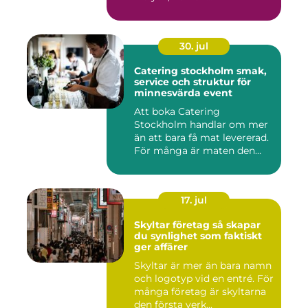
30. jul
Catering stockholm smak,
service och struktur för
minnesvärda event
Att boka Catering
Stockholm handlar om mer
än att bara få mat levererad.
För många är maten den
röda...
17. jul
Skyltar företag så skapar
du synlighet som faktiskt
ger affärer
Skyltar är mer än bara namn
och logotyp vid en entré. För
många företag är skyltarna
den första verk...