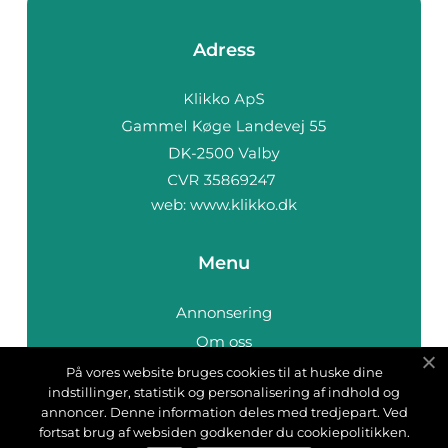
Adress
web:
www.klikko.dk
Menu
Annonsering
Om oss
Cookies
På vores website bruges cookies til at huske dine
indstillinger, statistik og personalisering af indhold og
Kontakta oss
annoncer. Denne information deles med tredjepart. Ved
Sitemap
fortsat brug af websiden godkender du cookiepolitikken.