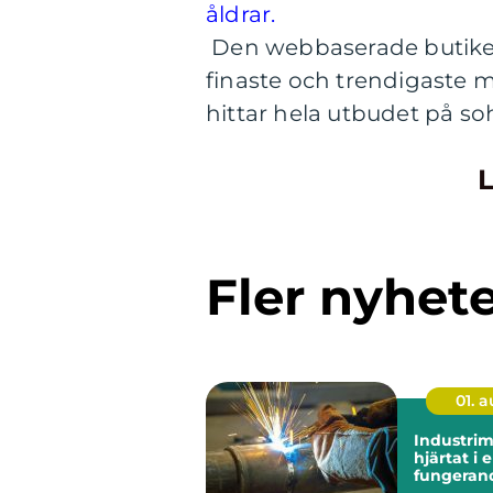
åldrar.
Den webbaserade butiken
finaste och trendigaste 
hittar hela utbudet på so
L
Fler nyhet
01. 
Industri
hjärtat i 
fungeran