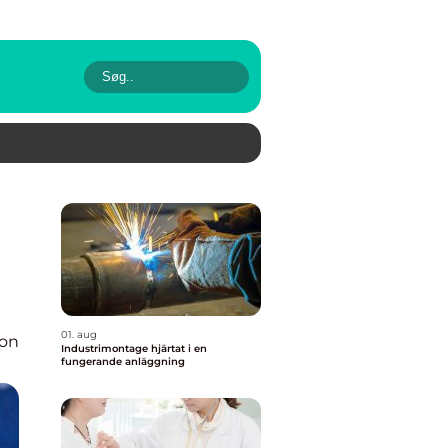
01. aug
ion
Industrimontage hjärtat i en
fungerande anläggning