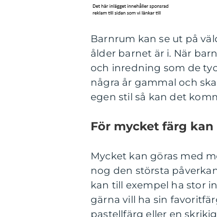
Barnrum kan se ut på väld
ålder barnet är i. När barn
och inredning som de tyck
några år gammal och skaff
egen stil så kan det ko
För mycket färg kan 
Mycket kan göras med möb
nog den största påverka
kan till exempel ha stor i
gärna vill ha sin favoritf
pastellfärg eller en skriki