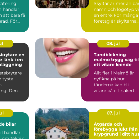
rda event
affärer
Catering
Skyltar är mer än ba
 handlar
namn och logotyp v
 att bara få
en entré. För många
rad. För
företag är skyltarna
 maten den
den första verk...
ul
08. jul
rytare en
Tandblekning
 länk i en
malmö trygg väg till
nläggning
ett vitare leende
etsbrytare
Allt fler i Malmö är
n tysta
nyfikna på hur
n
tänderna kan bli
ing. Den
vitare på ett säkert
an i
sätt. Kaffe, te, vin oc
men nä...
r...
ul
07. jul
e bilar
Åtgärda och
förebygga lukt från
il handlar
krypgrund i ditt hu
a om teknik