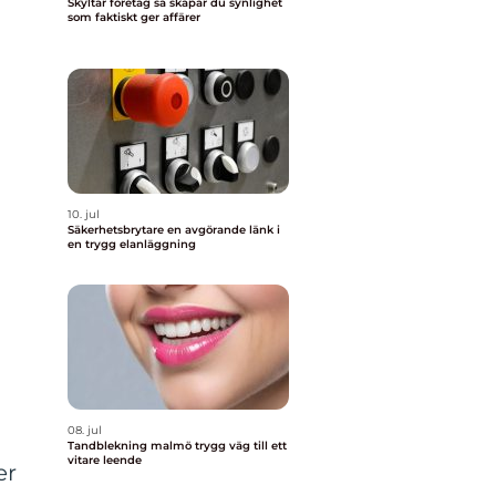
Skyltar företag så skapar du synlighet
som faktiskt ger affärer
10. jul
Säkerhetsbrytare en avgörande länk i
en trygg elanläggning
08. jul
Tandblekning malmö trygg väg till ett
vitare leende
er