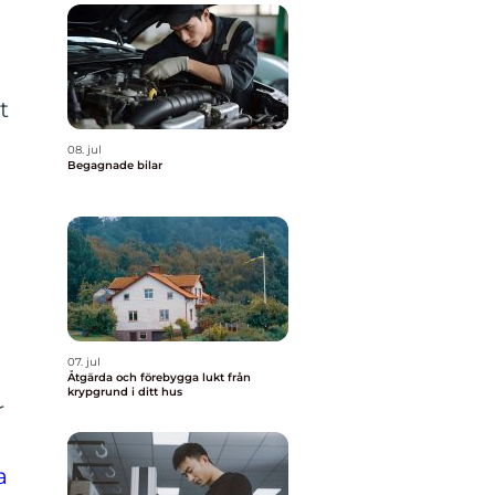
t
08. jul
Begagnade bilar
07. jul
Åtgärda och förebygga lukt från
krypgrund i ditt hus
r
a