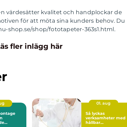
 värdesätter kvalitet och handplockar de
motiven för att möta sina kunders behov. Du
hu-shop.se/shop/fototapeter-363s1.html.
äs fler inlägg här
er
aug
01. aug
montage
Så lyckas
en
verksamheter med
de
hållbar