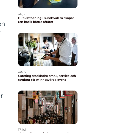
31. jul
Butiksstädning i sundsvall så skapar
ren butik bättre affärer
en
r
30. jul
Catering stockholm smak, service och
struktur för minnesvärda event
r
17. jul