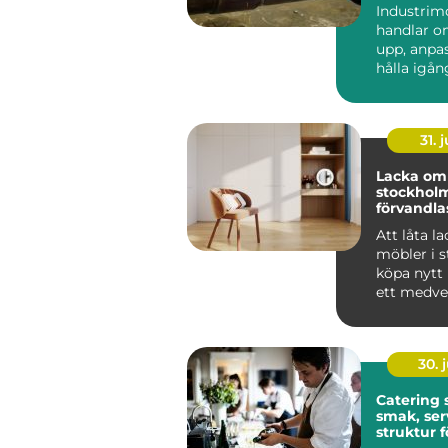
anläggni
Industrim
handlar o
upp, anpa
hålla igå
som får en
att ...
31. j
Lacka om 
stockholm 
förvandlas
till hållba
Att låta l
möbler i st
köpa nytt 
ett medvet
många i St
30. j
Catering
smak, ser
struktur f