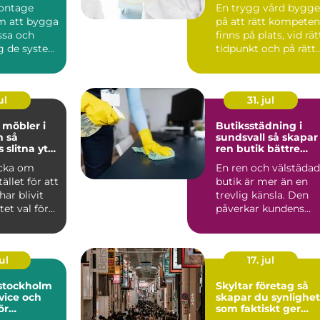
ng
sjuksköterskebema
ontage
En trygg vård bygge
ning
m att bygga
på att rätt kompeten
ssa och
finns på plats, vid rät
ng de system
tidpunkt och på rätt
 industri
nivå. För m...
ul
31. jul
möbler i
Butiksstädning i
så
sundsvall så skapar
 slitna ytor
ren butik bättre
ra favoriter
affärer
acka om
En ren och välstädad
ället för att
butik är mer än en
har blivit
trevlig känsla. Den
et val för
påverkar kundens
ockho...
första intryck, hur
län...
ul
17. jul
 stockholm
Skyltar företag så
vice och
skapar du synlighet
ör
som faktiskt ger