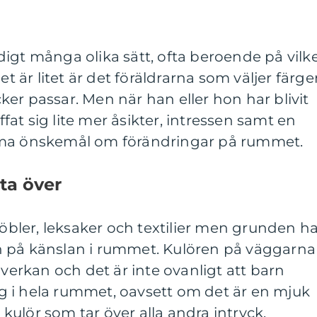
igt många olika sätt, ofta beroende på vilk
et är litet är det föräldrarna som väljer färge
er passar. Men när han eller hon har blivit
at sig lite mer åsikter, intressen samt en
mma önskemål om förändringar på rummet.
ta över
ler, leksaker och textilier men grunden ha
n på känslan i rummet. Kulören på väggarna
nverkan och det är inte ovanligt att barn
ärg i hela rummet, oavsett om det är en mjuk
g kulör som tar över alla andra intryck.