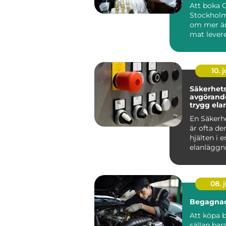
minnesvä
Att boka 
Stockholm
om mer än
mat levere
många är
röda...
10. j
Säkerhetsb
avgörande
trygg ela
En Säkerh
är ofta de
hjälten i e
elanläggn
märks säll
vardagen, 
08. j
Begagnad
Att köpa b
sällan bar