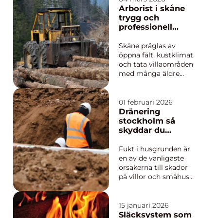
hos föräldrarna och de
Arborist i skåne
små spontana
trygg och
ögonblicken mellan er
professionell
två som ingen annan
trädvård i ett
ser. Bilderna blir ett
unikt landskap
Skåne präglas av
visuellt minne som
öppna fält, kustklimat
följe...
och täta villaområden
med många äldre
träd. Träden ger
skugga, karaktär och
biologisk mångfald,
01 februari 2026
men de kan också
Dränering
skapa risker om de
stockholm så
inte sköts rätt. En
skyddar du
professionell arborist
husgrunden mot
skåne hjälper
fukt och skador
Fukt i husgrunden är
fastighetsägare, bost...
en av de vanligaste
orsakerna till skador
på villor och småhus i
Stockholmsområdet.
Marken är ofta lerig,
vintrarna växlar
15 januari 2026
mellan plus- och
Släcksystem som