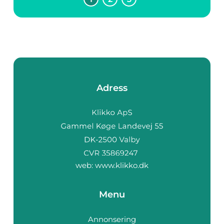
på ett subtilt men
betydelsefullt sätt...
Adress
web:
www.klikko.dk
Menu
Annonsering