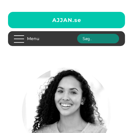
AJJAN.
se
Menu