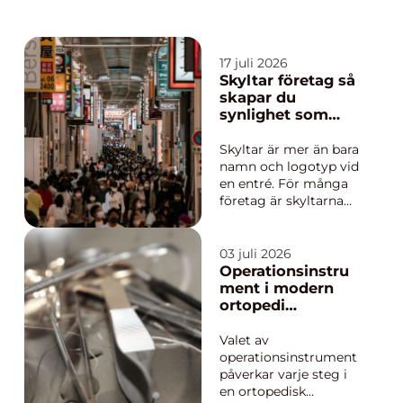
17 juli 2026
Skyltar företag så
skapar du
synlighet som
faktiskt ger
affärer
Skyltar är mer än bara
namn och logotyp vid
en entré. För många
företag är skyltarna
den första verkliga
kontakten med en
kund ofta långt innan
03 juli 2026
någon kliver in
Operationsinstru
genom dörren.
ment i modern
Genomtänkta skyltar
ortopedi
företag använder blir
precision,
därför ett av de mest
säkerhet och
Valet av
kraftfulla v...
långsiktig kvalitet
operationsinstrument
påverkar varje steg i
en ortopedisk