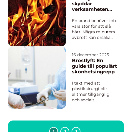
minusgrader och
skyddar
stora regnmängder
verksamheten
belastar både tak,
utan att stoppa
mark och
den
En brand behöver inte
dagvattensystem. En
vara stor för att slå
genomtä...
hårt. Några minuters
avbrott kan orsaka
stora kostnader och
långvariga störningar.
Därför väljer många
16 december 2025
företag att installera
Bröstlyft: En
släcksystem som
guide till populärt
snabbt begränsar eller
skönhetsingrepp
släcker bränder direkt
på plats, innan rä...
I takt med att
plastikkirurgi blir
alltmer tillgänglig
och socialt
accepterad, väljer
många personer att
undersöka
möjligheterna för att
förändra sitt utseende
1
2
3