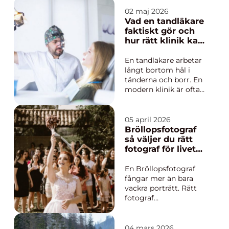
reser för
träningsläger, cupspel
02 maj 2026
och seriespel. Många
Vad en tandläkare
ledare letar efter en
faktiskt gör och
smidig lösning som
hur rätt klinik kan
kombinerar prisvärda
förändra din
rum, närhet till planer
tandhälsa
En tandläkare arbetar
och en miljö som hj...
långt bortom hål i
tänderna och borr. En
modern klinik är ofta
en kombination av
sjukvård, rådgivning
och långsiktig
05 april 2026
hälsoplanering. Målet
Bröllopsfotograf
är inte bara att laga
så väljer du rätt
skador utan att hindra
fotograf för livets
dem från att uppstå.
viktigaste dag
När tandvården
En Bröllopsfotograf
fungerar...
fångar mer än bara
vackra porträtt. Rätt
fotograf
dokumenterar
nervositeten innan
vigseln, glädjetårarna
04 mars 2026