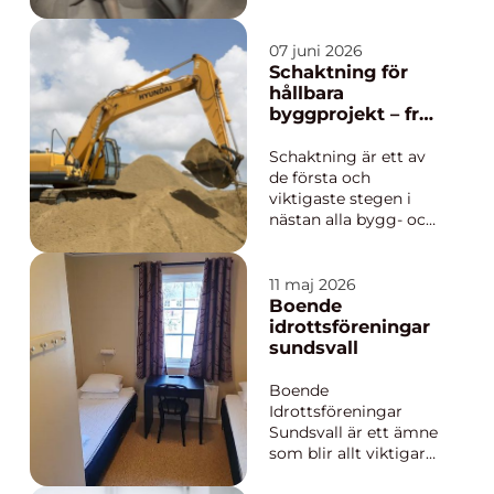
operation från första
hudsnitt till sista
sutur. Instrumentens
07 juni 2026
precision, ergonomi
Schaktning för
och kvalitet har direkt
hållbara
betydelse för
byggprojekt – från
operationsresultat,
planering till
komplikationsrisk och
färdig mark
Schaktning är ett av
kirurgens
de första och
arbetsbelas...
viktigaste stegen i
nästan alla bygg- och
anläggningsprojekt.
När mark ska
förberedas för
11 maj 2026
husgrunder, vägar,
Boende
ledningar eller större
idrottsföreningar
anläggningar krävs
sundsvall
noggrann ...
Boende
Idrottsföreningar
Sundsvall är ett ämne
som blir allt viktigare
när fler föreningar