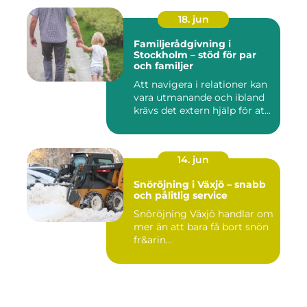
18. jun
Familjerådgivning i
Stockholm – stöd för par
och familjer
Att navigera i relationer kan
vara utmanande och ibland
krävs det extern hjälp för at...
14. jun
Snöröjning i Växjö – snabb
och pålitlig service
Snöröjning Växjö handlar om
mer än att bara få bort snön
fr&arin...