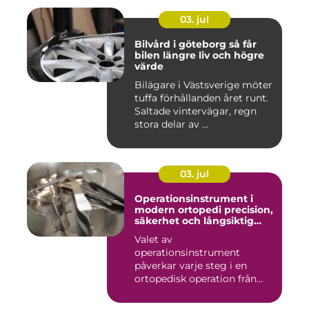
03. jul
Bilvård i göteborg så får
bilen längre liv och högre
värde
Bilägare i Västsverige möter
tuffa förhållanden året runt.
Saltade vintervägar, regn
stora delar av ...
03. jul
Operationsinstrument i
modern ortopedi precision,
säkerhet och långsiktig
kvalitet
Valet av
operationsinstrument
påverkar varje steg i en
ortopedisk operation från
första hudsnitt ti...