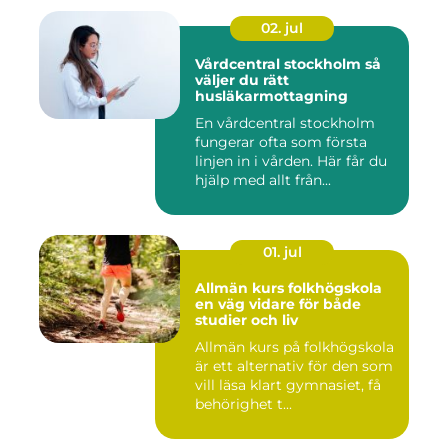
02. jul
Vårdcentral stockholm så
väljer du rätt
husläkarmottagning
En vårdcentral stockholm
fungerar ofta som första
linjen in i vården. Här får du
hjälp med allt från...
01. jul
Allmän kurs folkhögskola
en väg vidare för både
studier och liv
Allmän kurs på folkhögskola
är ett alternativ för den som
vill läsa klart gymnasiet, få
behörighet t...