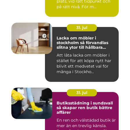
plats, vid rätt tidpunkt och
på rätt nivå. För m...
31. jul
Lacka om möbler i
stockholm så förvandlas
slitna ytor till hållbara
favoriter
Att låta lacka om möbler i
stället för att köpa nytt har
blivit ett medvetet val för
många i Stockho...
31. jul
Butiksstädning i sundsvall
så skapar ren butik bättre
affärer
En ren och välstädad butik är
mer än en trevlig känsla.