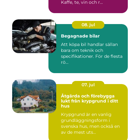
Kaffe, te, vin och r...
08. jul
Begagnade bilar
Att köpa bil handlar sällan
bara om teknik och
specifikationer. För de flesta
rö...
07. jul
Åtgärda och förebygga
lukt från krypgrund i ditt
hus
Krypgrund är en vanlig
grundläggningsform i
svenska hus, men också en
av de mest uts...