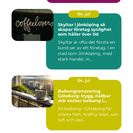
04. jul
Skyltar i jönköping så
skapar företag synlighet
som håller över tid
Skyltar är ofta det första en
kund ser av ett företag. I en
stad som Jönköping, med
stark handel, in...
04. jul
Balkongrenovering
Göteborg: trygg, hållbar
och vacker balkong i
kustklimat
En balkong i Göteborg får
arbeta hårt. Kraftig blåst, salt
luft och växl...