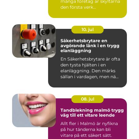
många företag är skyltarna
den första verk...
10. jul
Säkerhetsbrytare en
avgörande länk i en trygg
elanläggning
En Säkerhetsbrytare är ofta
den tysta hjälten i en
elanläggning. Den märks
sällan i vardagen, men nä...
08. jul
Tandblekning malmö trygg
väg till ett vitare leende
Allt fler i Malmö är nyfikna
på hur tänderna kan bli
vitare på ett säkert sätt.