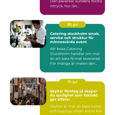
Den påverkar kundens första
intryck, hur län...
30. jul
Catering stockholm smak,
service och struktur för
minnesvärda event
Att boka Catering
Stockholm handlar om mer
än att bara få mat levererad.
För många är maten den
röda...
17. jul
Skyltar företag så skapar
du synlighet som faktiskt
ger affärer
Skyltar är mer än bara namn
och logotyp vid en entré. För