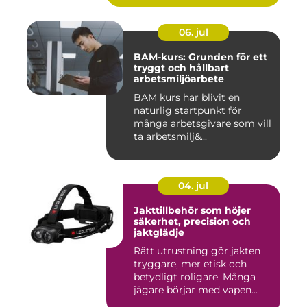
06. jul
BAM-kurs: Grunden för ett
tryggt och hållbart
arbetsmiljöarbete
BAM kurs har blivit en
naturlig startpunkt för
många arbetsgivare som vill
ta arbetsmilj&...
04. jul
Jakttillbehör som höjer
säkerhet, precision och
jaktglädje
Rätt utrustning gör jakten
tryggare, mer etisk och
betydligt roligare. Många
jägare börjar med vapen...