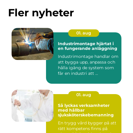
Fler nyheter
01. aug
Industrimontage hjärtat i
en fungerande anläggning
Industrimontage handlar om
att bygga upp, anpassa och
hålla igång de system som
får en industri att ...
01. aug
Så lyckas verksamheter
med hållbar
sjuksköterskebemanning
En trygg vård bygger på att
rätt kompetens finns på