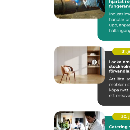
hjärtat i 
fungeran
anläggni
Industrim
handlar o
upp, anpa
hålla igå
som får en
att ...
31. j
Lacka om 
stockholm 
förvandlas
till hållba
Att låta l
möbler i st
köpa nytt 
ett medvet
många i St
30. j
Catering