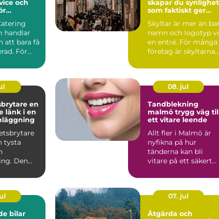
vice och
skapar du synlighet
ör
som faktiskt ger
rda event
affärer
Catering
Skyltar är mer än ba
 handlar
namn och logotyp v
 att bara få
en entré. För många
rad. För
företag är skyltarna
 maten den
den första verk...
ul
08. jul
rytare en
Tandblekning
 länk i en
malmö trygg väg till
nläggning
ett vitare leende
etsbrytare
Allt fler i Malmö är
n tysta
nyfikna på hur
n
tänderna kan bli
ing. Den
vitare på ett säkert
an i
sätt. Kaffe, te, vin oc
men nä...
r...
ul
07. jul
e bilar
Åtgärda och