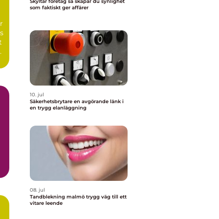
Skyltar företag så skapar du synlighet
som faktiskt ger affärer
n
r
s
t
10. jul
Säkerhetsbrytare en avgörande länk i
en trygg elanläggning
08. jul
Tandblekning malmö trygg väg till ett
vitare leende