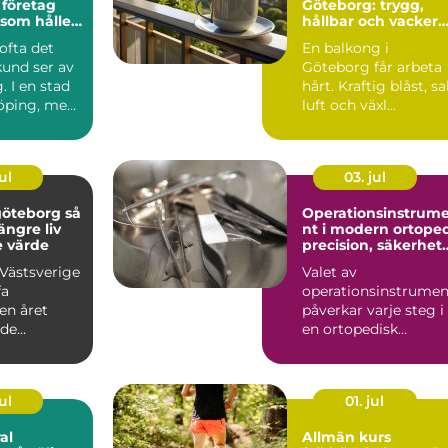
 företag
Göteborg: trygg,
 som håller
hållbar och vacker
balkong i kustklima
 ofta det
En balkong i
kund ser av
Göteborg får arbeta
. I en stad
hårt. Kraftig blåst, sa
öping, med
luft och växl...
l, in...
ul
03. jul
öteborg så
Operationsinstrum
längre liv
nt i modern ortope
e värde
precision, säkerhet
och långsiktig
 Västsverige
Valet av
kvalitet
fa
operationsinstrumen
en året
påverkar varje steg i
ade
en ortopedisk
r, regn
operation från första
av ...
hudsnitt ti...
ul
01. jul
al
Allmän kurs