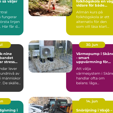
jer
folkhögskola en väg
vidare för både
mottagning
studier och liv
ntral
Allmän kurs på
 fungerar
folkhögskola är ett
örsta linjen
alternativ för den
. Här får du
som vill läsa klart
llt från...
gymnasiet, få
behörighet t...
ul
30. jun
 k-nine
Värmepump i Skån
bandet
- smart
r stress
uppvärmning för
st
milda vintrar
dar lever
Att välja
undnivå av
värmesystem i Skån
i människor
handlar ofta om
r. De skäller
balans: låga
igt, ...
driftkostnader, bra...
jun
14. jun
dgivning i
Snöröjning i Växjö –