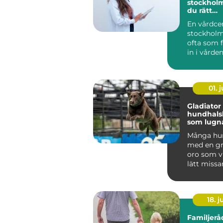
stockholm så väl
du rätt
husläkar
En vårdce
stockholm
ofta som f
in i vården
hjälp med a
01. j
Gladiator
hundhals
som lugna
och ånge
Många hun
med en gr
oro som v
lätt missa
mer än vanl
18. 
Familjerå