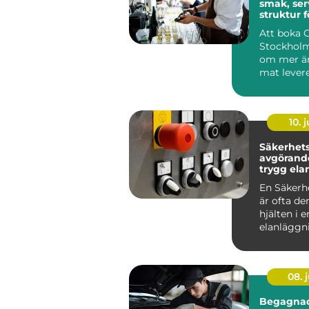
smak, ser
struktur f
minnesvä
Att boka 
Stockholm
om mer än
mat levere
många är
röda...
10. j
Säkerhetsb
avgörande
trygg ela
En Säkerh
är ofta de
hjälten i e
elanläggn
märks säll
vardagen, 
08. j
Begagnad