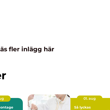
äs fler inlägg här
er
aug
01. aug
montage
Så lyckas