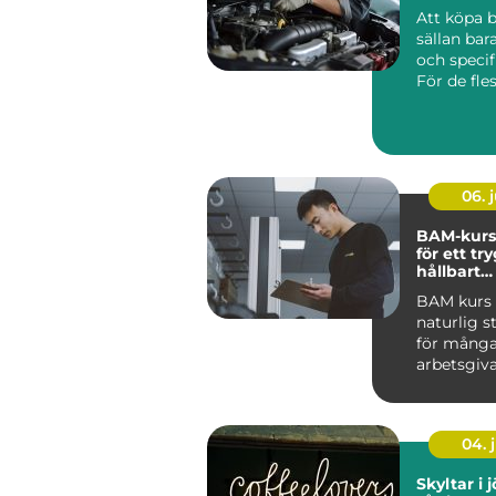
Att köpa b
sällan bar
och specif
För de fles
06. j
BAM-kurs
för ett tr
hållbart
arbetsmil
BAM kurs h
naturlig s
för mång
arbetsgiva
ta arbetsmi
04. j
Skyltar i