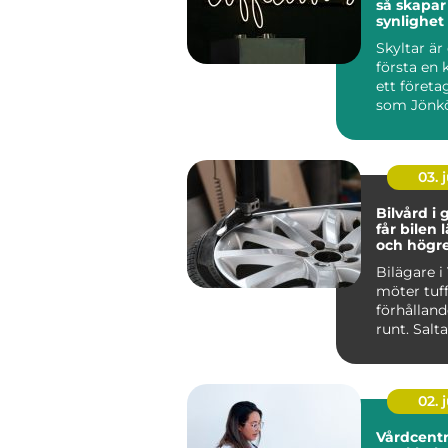
så skapar
synlighet
över tid
Skyltar är
första en 
ett företag
som Jönk
stark hande
03. j
Bilvård i g
får bilen 
och högr
Bilägare i
möter tuf
förhålland
runt. Salt
vinterväga
stora delar 
02. j
Vårdcentr