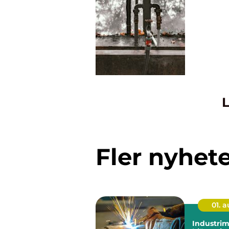
L
Fler nyhet
01. 
Industri