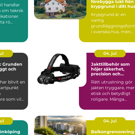
förebygga lukt från
il handlar
krypgrund i ditt hu
a om teknik
Krypgrund är en
ikationer.
vanlig
ta rö...
grundläggningsfor
i svenska hus, men
också en av de mest
uts...
ul
04. jul
: Grunden
Jakttillbehör som
yggt och
höjer säkerhet,
precision och
jöarbete
jaktglädje
ar blivit en
Rätt utrustning gör
tartpunkt
jakten tryggare, mer
a
etisk och betydligt
re som vill
roligare. Många
lj&...
jägare börjar med
vapen...
ul
04. jul
 jönköping
Balkongrenovering