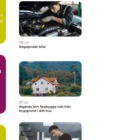
ra
id
08. jul
Begagnade bilar
07. jul
Åtgärda och förebygga lukt från
h
krypgrund i ditt hus