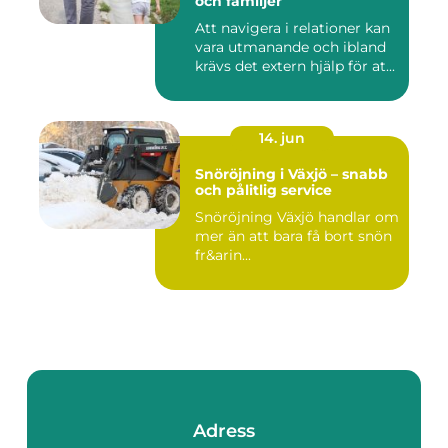
och familjer
Att navigera i relationer kan
vara utmanande och ibland
krävs det extern hjälp för at...
14. jun
Snöröjning i Växjö – snabb
och pålitlig service
Snöröjning Växjö handlar om
mer än att bara få bort snön
fr&arin...
Adress