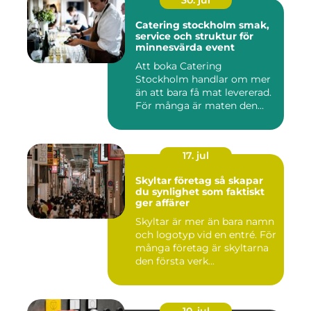
30. jul
Catering stockholm smak,
service och struktur för
minnesvärda event
Att boka Catering
Stockholm handlar om mer
än att bara få mat levererad.
För många är maten den
röda...
17. jul
Skyltar företag så skapar
du synlighet som faktiskt
ger affärer
Skyltar är mer än bara namn
och logotyp vid en entré. För
många företag är skyltarna
den första verk...