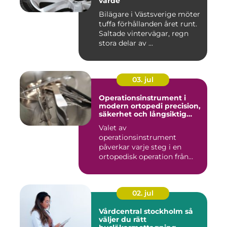
värde
Bilägare i Västsverige möter
tuffa förhållanden året runt.
Saltade vintervägar, regn
stora delar av ...
03. jul
Operationsinstrument i
modern ortopedi precision,
säkerhet och långsiktig
kvalitet
Valet av
operationsinstrument
påverkar varje steg i en
ortopedisk operation från
första hudsnitt ti...
02. jul
Vårdcentral stockholm så
väljer du rätt