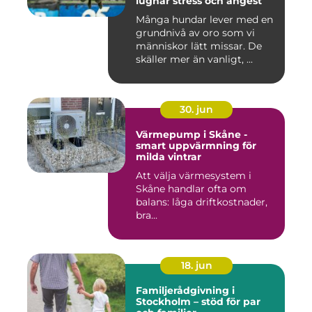
lugnar stress och ångest
Många hundar lever med en
grundnivå av oro som vi
människor lätt missar. De
skäller mer än vanligt, ...
30. jun
Värmepump i Skåne -
smart uppvärmning för
milda vintrar
Att välja värmesystem i
Skåne handlar ofta om
balans: låga driftkostnader,
bra...
18. jun
Familjerådgivning i
Stockholm – stöd för par