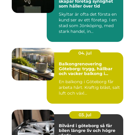
skapar företag synlighet
som håller över tid
Skyltar är ofta det första en
kund ser av ett företag. I en
stad som Jönköping, med
stark handel, in...
04. jul
Balkongrenovering
Göteborg: trygg, hållbar
och vacker balkong i
kustklimat
En balkong i Göteborg får
arbeta hårt. Kraftig blåst, salt
luft och växl...
03. jul
Bilvård i göteborg så får
bilen längre liv och högre