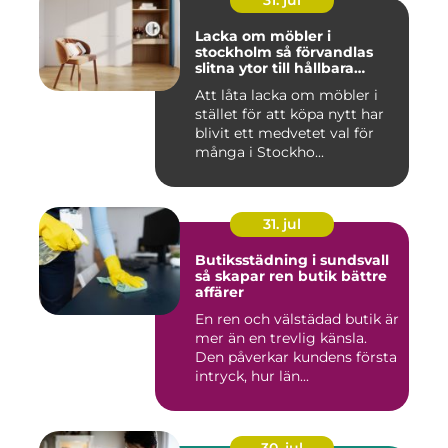
31. jul
Lacka om möbler i
stockholm så förvandlas
slitna ytor till hållbara
favoriter
Att låta lacka om möbler i
stället för att köpa nytt har
blivit ett medvetet val för
många i Stockho...
31. jul
Butiksstädning i sundsvall
så skapar ren butik bättre
affärer
En ren och välstädad butik är
mer än en trevlig känsla.
Den påverkar kundens första
intryck, hur län...