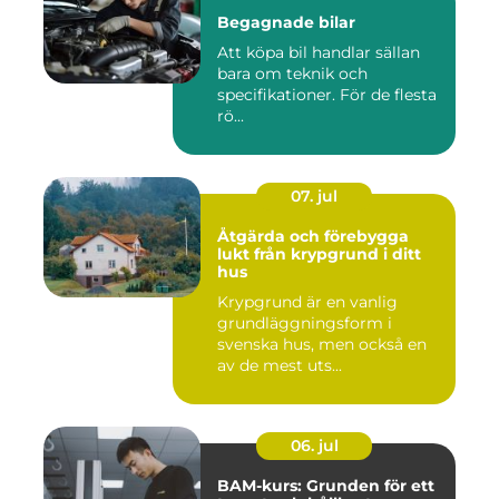
Begagnade bilar
Att köpa bil handlar sällan
bara om teknik och
specifikationer. För de flesta
rö...
07. jul
Åtgärda och förebygga
lukt från krypgrund i ditt
hus
Krypgrund är en vanlig
grundläggningsform i
svenska hus, men också en
av de mest uts...
06. jul
BAM-kurs: Grunden för ett