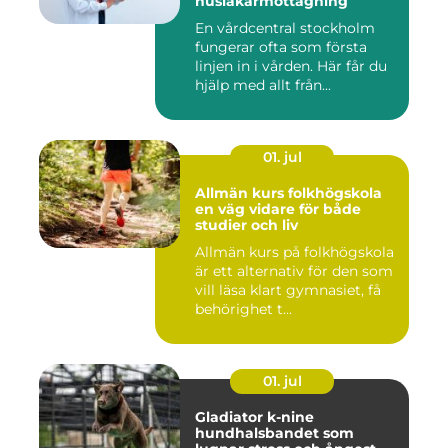
husläkarmottagning
En vårdcentral stockholm
fungerar ofta som första
linjen in i vården. Här får du
hjälp med allt från...
01. jul
Allmän kurs folkhögskola
en väg vidare för både
studier och liv
Allmän kurs på folkhögskola
är ett alternativ för den som
vill läsa klart gymnasiet, få
behörighet t...
01. jul
Gladiator k-nine
hundhalsbandet som