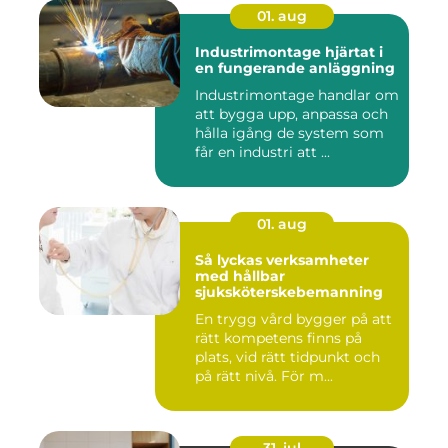
01. aug
Industrimontage hjärtat i
en fungerande anläggning
Industrimontage handlar om
att bygga upp, anpassa och
hålla igång de system som
får en industri att ...
01. aug
Så lyckas verksamheter
med hållbar
sjuksköterskebemanning
En trygg vård bygger på att
rätt kompetens finns på
plats, vid rätt tidpunkt och
på rätt nivå. För m...