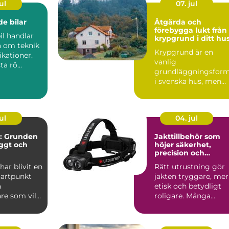
ul
07. jul
e bilar
Åtgärda och
förebygga lukt från
il handlar
krypgrund i ditt hu
a om teknik
Krypgrund är en
ikationer.
vanlig
ta rö...
grundläggningsfor
i svenska hus, men
också en av de mest
uts...
ul
04. jul
: Grunden
Jakttillbehör som
yggt och
höjer säkerhet,
precision och
jöarbete
jaktglädje
ar blivit en
Rätt utrustning gör
tartpunkt
jakten tryggare, mer
a
etisk och betydligt
re som vill
roligare. Många
lj&...
jägare börjar med
vapen...