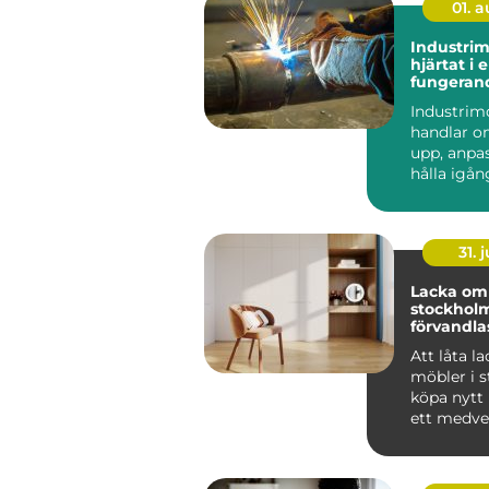
01. 
Industri
hjärtat i 
fungeran
anläggni
Industrim
handlar o
upp, anpa
hålla igå
som får en
att ...
31. j
Lacka om 
stockholm 
förvandlas
till hållba
Att låta l
möbler i st
köpa nytt 
ett medvet
många i St