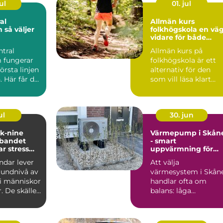
ul
01. jul
al
Allmän kurs
jer
folkhögskola en väg
vidare för både
mottagning
studier och liv
ntral
Allmän kurs på
 fungerar
folkhögskola är ett
örsta linjen
alternativ för den
. Här får du
som vill läsa klart
llt från...
gymnasiet, få
behörighet t...
ul
30. jun
 k-nine
Värmepump i Skån
bandet
- smart
r stress
uppvärmning för
st
milda vintrar
dar lever
Att välja
undnivå av
värmesystem i Skån
i människor
handlar ofta om
r. De skäller
balans: låga
igt, ...
driftkostnader, bra...