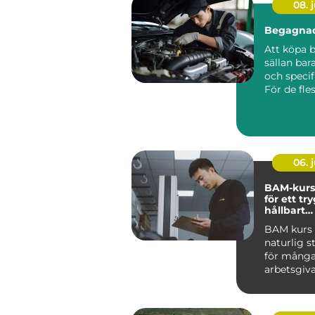
08. j
Begagnad
Att köpa b
sällan bar
och specif
För de fles
06. j
BAM-kurs
för ett tr
hållbart
arbetsmil
BAM kurs h
naturlig s
för mång
arbetsgiva
ta arbetsmi