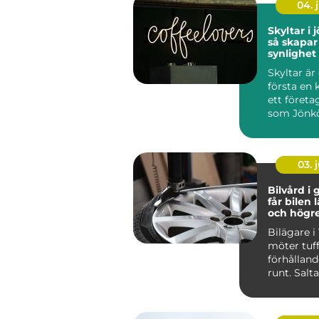
04. j
Skyltar i
så skapar
synlighet
över tid
Skyltar är
första en 
ett företag
som Jönk
stark hande
03. j
Bilvård i g
får bilen 
och högr
Bilägare i
möter tuf
förhålland
runt. Salt
vinterväga
stora delar 