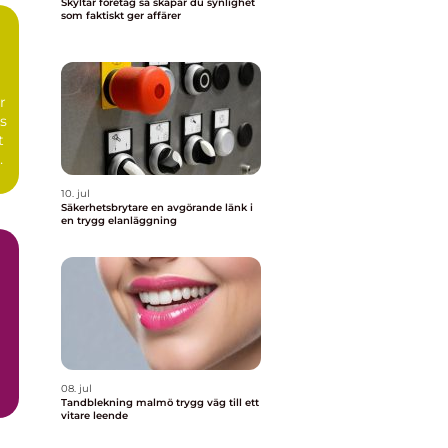
Skyltar företag så skapar du synlighet
som faktiskt ger affärer
n
r
s
t
10. jul
Säkerhetsbrytare en avgörande länk i
en trygg elanläggning
08. jul
Tandblekning malmö trygg väg till ett
vitare leende