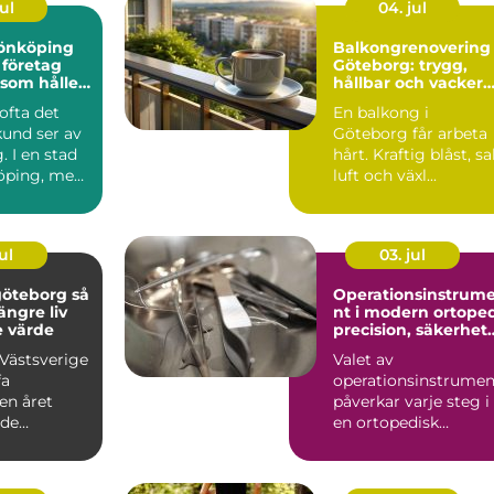
ul
04. jul
 jönköping
Balkongrenovering
 företag
Göteborg: trygg,
 som håller
hållbar och vacker
balkong i kustklima
 ofta det
En balkong i
kund ser av
Göteborg får arbeta
. I en stad
hårt. Kraftig blåst, sa
öping, med
luft och växl...
l, in...
ul
03. jul
öteborg så
Operationsinstrum
längre liv
nt i modern ortope
e värde
precision, säkerhet
och långsiktig
 Västsverige
Valet av
kvalitet
fa
operationsinstrumen
en året
påverkar varje steg i
ade
en ortopedisk
r, regn
operation från första
av ...
hudsnitt ti...