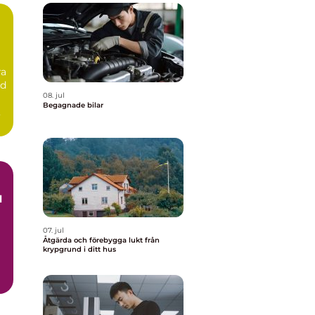
ra
id
08. jul
Begagnade bilar
07. jul
Åtgärda och förebygga lukt från
krypgrund i ditt hus
h