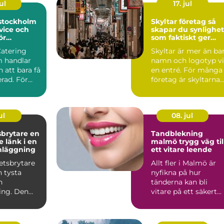
ul
17. jul
 stockholm
Skyltar företag så
vice och
skapar du synlighet
ör
som faktiskt ger
rda event
affärer
Catering
Skyltar är mer än ba
 handlar
namn och logotyp v
 att bara få
en entré. För många
rad. För
företag är skyltarna
 maten den
den första verk...
ul
08. jul
rytare en
Tandblekning
 länk i en
malmö trygg väg till
nläggning
ett vitare leende
etsbrytare
Allt fler i Malmö är
n tysta
nyfikna på hur
n
tänderna kan bli
ing. Den
vitare på ett säkert
an i
sätt. Kaffe, te, vin oc
men nä...
r...