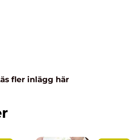
äs fler inlägg här
er