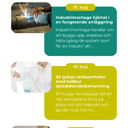
01. aug
Industrimontage hjärtat i
en fungerande anläggning
Industrimontage handlar om
att bygga upp, anpassa och
hålla igång de system som
får en industri att ...
01. aug
Så lyckas verksamheter
med hållbar
sjuksköterskebemanning
En trygg vård bygger på att
rätt kompetens finns på
plats, vid rätt tidpunkt och
på rätt nivå. För m...