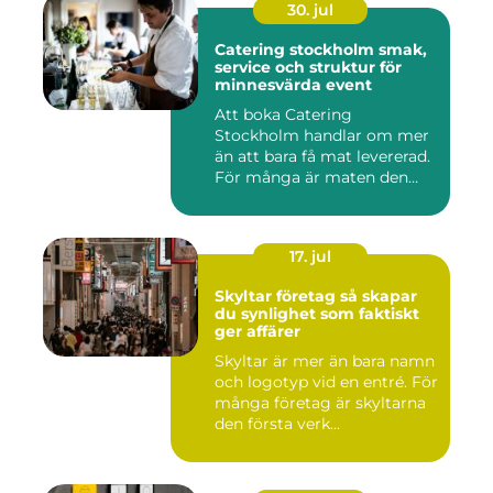
30. jul
Catering stockholm smak,
service och struktur för
minnesvärda event
Att boka Catering
Stockholm handlar om mer
än att bara få mat levererad.
För många är maten den
röda...
17. jul
Skyltar företag så skapar
du synlighet som faktiskt
ger affärer
Skyltar är mer än bara namn
och logotyp vid en entré. För
många företag är skyltarna
den första verk...