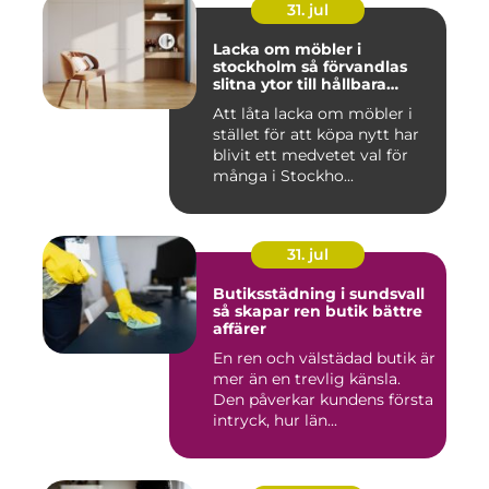
31. jul
Lacka om möbler i
stockholm så förvandlas
slitna ytor till hållbara
favoriter
Att låta lacka om möbler i
stället för att köpa nytt har
blivit ett medvetet val för
många i Stockho...
31. jul
Butiksstädning i sundsvall
så skapar ren butik bättre
affärer
En ren och välstädad butik är
mer än en trevlig känsla.
Den påverkar kundens första
intryck, hur län...