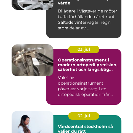
värde
Bilägare i Västsverige möter
tuffa förhållanden året runt.
Saltade vintervägar, regn
stora delar av ...
03. jul
Operationsinstrument i
modern ortopedi precision,
säkerhet och långsiktig
kvalitet
Valet av
operationsinstrument
påverkar varje steg i en
ortopedisk operation från
första hudsnitt ti...
02. jul
Vårdcentral stockholm så
väljer du rätt