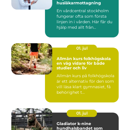
husläkarmottagning
En vårdcentral stockholm
fungerar ofta som första
linjen in i vården. Här får du
hjälp med allt från...
01. jul
Allmän kurs folkhögskola
en väg vidare för både
studier och liv
Allmän kurs på folkhögskola
är ett alternativ för den som
vill läsa klart gymnasiet, få
behörighet t...
01. jul
Gladiator k-nine
hundhalsbandet som