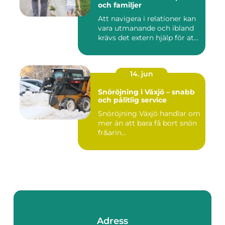
och familjer
Att navigera i relationer kan
vara utmanande och ibland
krävs det extern hjälp för at...
14. jun
Snöröjning i Växjö – snabb
och pålitlig service
Snöröjning Växjö handlar om
mer än att bara få bort snön
fr&arin...
Adress