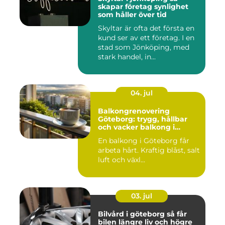
skapar företag synlighet
som håller över tid
Skyltar är ofta det första en
kund ser av ett företag. I en
stad som Jönköping, med
stark handel, in...
04. jul
Balkongrenovering
Göteborg: trygg, hållbar
och vacker balkong i
kustklimat
En balkong i Göteborg får
arbeta hårt. Kraftig blåst, salt
luft och växl...
03. jul
Bilvård i göteborg så får
bilen längre liv och högre