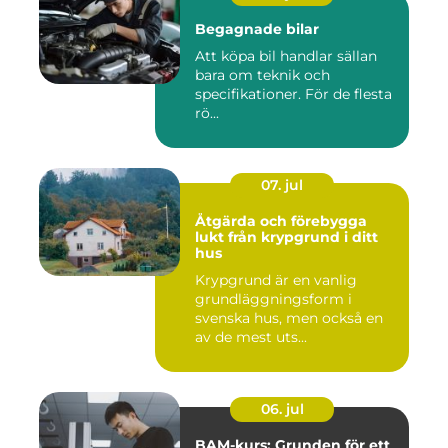
Begagnade bilar
Att köpa bil handlar sällan
bara om teknik och
specifikationer. För de flesta
rö...
07. jul
Åtgärda och förebygga
lukt från krypgrund i ditt
hus
Krypgrund är en vanlig
grundläggningsform i
svenska hus, men också en
av de mest uts...
06. jul
BAM-kurs: Grunden för ett