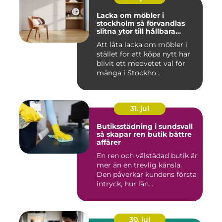
Lacka om möbler i
stockholm så förvandlas
slitna ytor till hållbara
favoriter
Att låta lacka om möbler i
stället för att köpa nytt har
blivit ett medvetet val för
många i Stockho...
31. jul
Butiksstädning i sundsvall
så skapar ren butik bättre
affärer
En ren och välstädad butik är
mer än en trevlig känsla.
Den påverkar kundens första
intryck, hur län...
30. jul