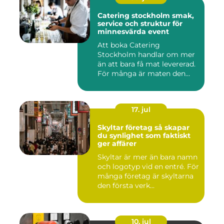
Catering stockholm smak,
service och struktur för
minnesvärda event
Att boka Catering
Stockholm handlar om mer
än att bara få mat levererad.
För många är maten den
röda...
17. jul
Skyltar företag så skapar
du synlighet som faktiskt
ger affärer
Skyltar är mer än bara namn
och logotyp vid en entré. För
många företag är skyltarna
den första verk...
10. jul