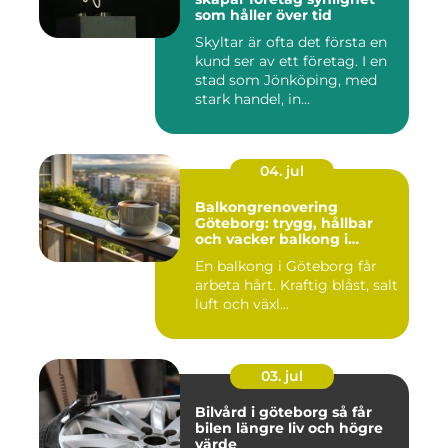
som håller över tid
Skyltar är ofta det första en
kund ser av ett företag. I en
stad som Jönköping, med
stark handel, in...
04. jul
Balkongrenovering
Göteborg: trygg, hållbar
och vacker balkong i
kustklimat
En balkong i Göteborg får
arbeta hårt. Kraftig blåst, salt
luft och växl...
03. jul
Bilvård i göteborg så får
bilen längre liv och högre
värde