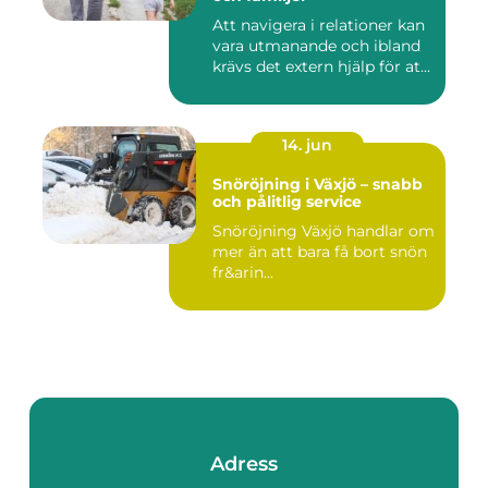
Att navigera i relationer kan
vara utmanande och ibland
krävs det extern hjälp för at...
14. jun
Snöröjning i Växjö – snabb
och pålitlig service
Snöröjning Växjö handlar om
mer än att bara få bort snön
fr&arin...
Adress