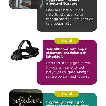
arbetsmiljöarbete
BAM kurs har blivit en
naturlig startpunkt för
många arbetsgivare som vill
ta arbetsmilj&...
04. jul
Jakttillbehör som höjer
säkerhet, precision och
jaktglädje
Rätt utrustning gör jakten
tryggare, mer etisk och
betydligt roligare. Många
jägare börjar med vapen...
04. jul
Skyltar i jönköping så
skapar företag synlighet