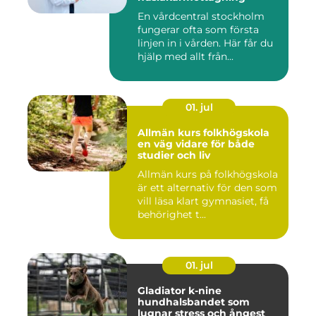
En vårdcentral stockholm
fungerar ofta som första
linjen in i vården. Här får du
hjälp med allt från...
01. jul
Allmän kurs folkhögskola
en väg vidare för både
studier och liv
Allmän kurs på folkhögskola
är ett alternativ för den som
vill läsa klart gymnasiet, få
behörighet t...
01. jul
Gladiator k-nine
hundhalsbandet som
lugnar stress och ångest