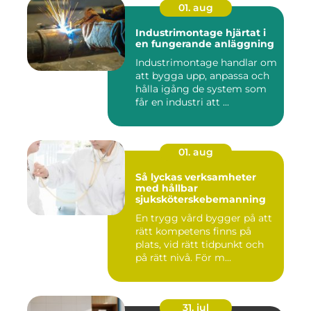
01. aug
Industrimontage hjärtat i
en fungerande anläggning
Industrimontage handlar om
att bygga upp, anpassa och
hålla igång de system som
får en industri att ...
01. aug
Så lyckas verksamheter
med hållbar
sjuksköterskebemanning
En trygg vård bygger på att
rätt kompetens finns på
plats, vid rätt tidpunkt och
på rätt nivå. För m...
31. jul