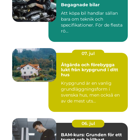
Begagnade bilar
Att köpa bil handlar sällan
bara om teknik och
specifikationer. För de flesta
rö...
07. jul
Åtgärda och förebygga
lukt från krypgrund i ditt
hus
Krypgrund är en vanlig
grundläggningsform i
svenska hus, men också en
av de mest uts...
06. jul
BAM-kurs: Grunden för ett
tryggt och hållbart