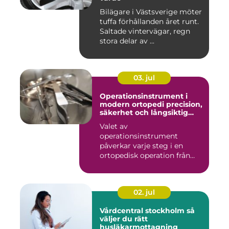
Bilägare i Västsverige möter
tuffa förhållanden året runt.
Saltade vintervägar, regn
stora delar av ...
03. jul
Operationsinstrument i
modern ortopedi precision,
säkerhet och långsiktig
kvalitet
Valet av
operationsinstrument
påverkar varje steg i en
ortopedisk operation från
första hudsnitt ti...
02. jul
Vårdcentral stockholm så
väljer du rätt
husläkarmottagning