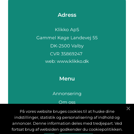
Adress
web:
www.klikko.dk
Menu
Annonsering
Om oss
Cookies
På vores website bruges cookies til at huske dine
indstillinger, statistik og personalisering af indhold og
Kontakta oss
annoncer. Denne information deles med tredjepart. Ved
Sitemap
fortsat brug af websiden godkender du cookiepolitikken.