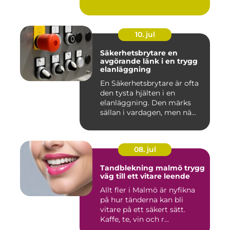
10. jul
Säkerhetsbrytare en
avgörande länk i en trygg
elanläggning
En Säkerhetsbrytare är ofta
den tysta hjälten i en
elanläggning. Den märks
sällan i vardagen, men nä...
08. jul
Tandblekning malmö trygg
väg till ett vitare leende
Allt fler i Malmö är nyfikna
på hur tänderna kan bli
vitare på ett säkert sätt.
Kaffe, te, vin och r...