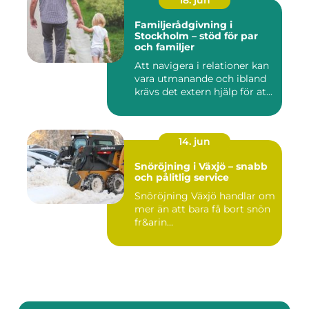
18. jun
Familjerådgivning i
Stockholm – stöd för par
och familjer
Att navigera i relationer kan
vara utmanande och ibland
krävs det extern hjälp för at...
14. jun
Snöröjning i Växjö – snabb
och pålitlig service
Snöröjning Växjö handlar om
mer än att bara få bort snön
fr&arin...