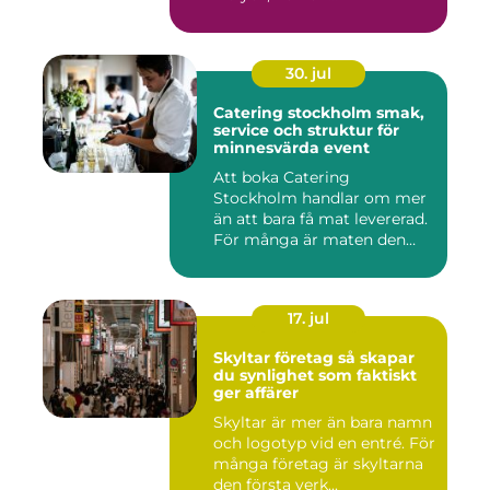
30. jul
Catering stockholm smak,
service och struktur för
minnesvärda event
Att boka Catering
Stockholm handlar om mer
än att bara få mat levererad.
För många är maten den
röda...
17. jul
Skyltar företag så skapar
du synlighet som faktiskt
ger affärer
Skyltar är mer än bara namn
och logotyp vid en entré. För
många företag är skyltarna
den första verk...