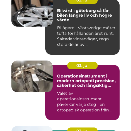
03. jul
Bilvård i göteborg så får
bilen längre liv och högre
värde
Bilägare i Västsverige möter
tuffa förhållanden året runt.
Saltade vintervägar, regn
stora delar av ...
03. jul
Operationsinstrument i
modern ortopedi precision,
säkerhet och långsiktig
kvalitet
Valet av
operationsinstrument
påverkar varje steg i en
ortopedisk operation från
första hudsnitt ti...