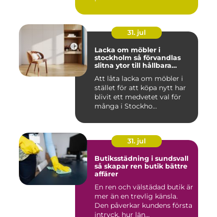
31. jul
Lacka om möbler i
stockholm så förvandlas
slitna ytor till hållbara
favoriter
Att låta lacka om möbler i
stället för att köpa nytt har
blivit ett medvetet val för
många i Stockho...
31. jul
Butiksstädning i sundsvall
så skapar ren butik bättre
affärer
En ren och välstädad butik är
mer än en trevlig känsla.
Den påverkar kundens första
intryck, hur län...