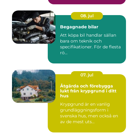
08. jul
Begagnade bilar
Att köpa bil handlar sällan
bara om teknik och
specifikationer. För de flesta
rö...
07. jul
Åtgärda och förebygga
lukt från krypgrund i ditt
hus
Krypgrund är en vanlig
grundläggningsform i
svenska hus, men också en
av de mest uts...