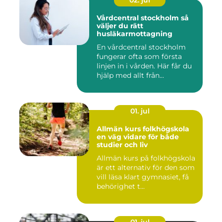
02. jul
Vårdcentral stockholm så
väljer du rätt
husläkarmottagning
En vårdcentral stockholm
fungerar ofta som första
linjen in i vården. Här får du
hjälp med allt från...
01. jul
Allmän kurs folkhögskola
en väg vidare för både
studier och liv
Allmän kurs på folkhögskola
är ett alternativ för den som
vill läsa klart gymnasiet, få
behörighet t...