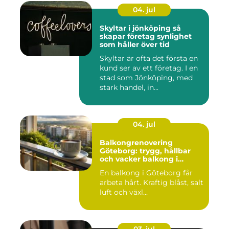
04. jul
Skyltar i jönköping så
skapar företag synlighet
som håller över tid
Skyltar är ofta det första en
kund ser av ett företag. I en
stad som Jönköping, med
stark handel, in...
04. jul
Balkongrenovering
Göteborg: trygg, hållbar
och vacker balkong i
kustklimat
En balkong i Göteborg får
arbeta hårt. Kraftig blåst, salt
luft och växl...