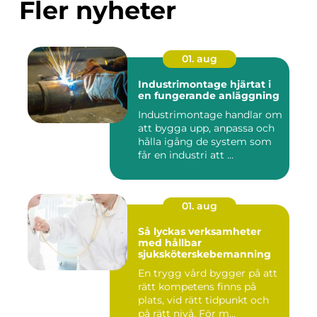
Fler nyheter
01. aug
Industrimontage hjärtat i
en fungerande anläggning
Industrimontage handlar om
att bygga upp, anpassa och
hålla igång de system som
får en industri att ...
01. aug
Så lyckas verksamheter
med hållbar
sjuksköterskebemanning
En trygg vård bygger på att
rätt kompetens finns på
plats, vid rätt tidpunkt och
på rätt nivå. För m...