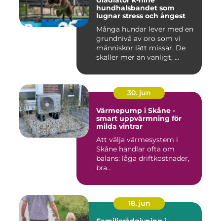
Gladiator k-nine
hundhalsbandet som
lugnar stress och ångest
Många hundar lever med en
grundnivå av oro som vi
människor lätt missar. De
skäller mer än vanligt, ...
30. jun
Värmepump i Skåne -
smart uppvärmning för
milda vintrar
Att välja värmesystem i
Skåne handlar ofta om
balans: låga driftkostnader,
bra...
18. jun