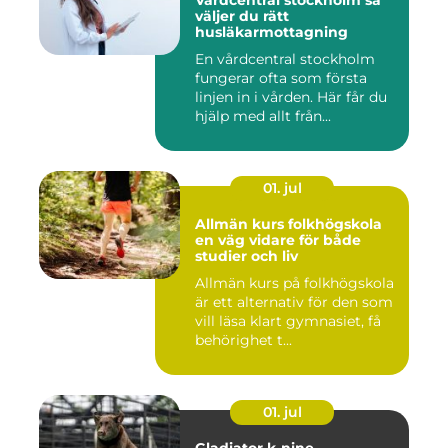
Vårdcentral stockholm så
väljer du rätt
husläkarmottagning
En vårdcentral stockholm
fungerar ofta som första
linjen in i vården. Här får du
hjälp med allt från...
01. jul
Allmän kurs folkhögskola
en väg vidare för både
studier och liv
Allmän kurs på folkhögskola
är ett alternativ för den som
vill läsa klart gymnasiet, få
behörighet t...
01. jul