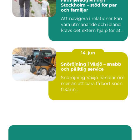
Familjerådgivning i
Stockholm – stöd för par
och familjer
Att navigera i relationer kan
vara utmanande och ibland
krävs det extern hjälp för at...
14. jun
Snöröjning i Växjö – snabb
och pålitlig service
Snöröjning Växjö handlar om
mer än att bara få bort snön
fr&arin...