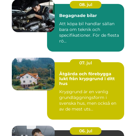
08. jul
Begagnade bilar
Att köpa bil handlar sällan
bara om teknik och
specifikationer. För de flesta
rö...
07. jul
Åtgärda och förebygga
lukt från krypgrund i ditt
hus
Krypgrund är en vanlig
grundläggningsform i
svenska hus, men också en
av de mest uts...
06. jul