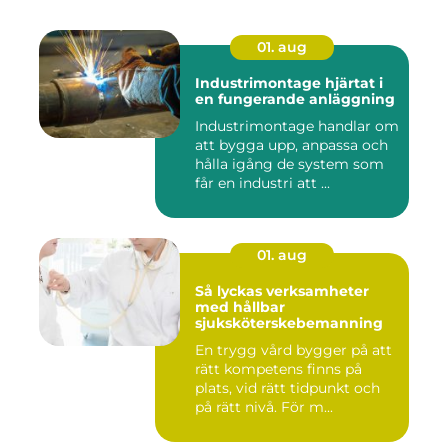
01. aug
Industrimontage hjärtat i
en fungerande anläggning
Industrimontage handlar om
att bygga upp, anpassa och
hålla igång de system som
får en industri att ...
01. aug
Så lyckas verksamheter
med hållbar
sjuksköterskebemanning
En trygg vård bygger på att
rätt kompetens finns på
plats, vid rätt tidpunkt och
på rätt nivå. För m...