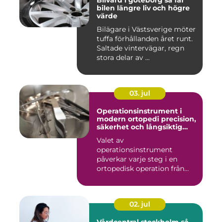
Bilvård i göteborg så får
bilen längre liv och högre
värde
Bilägare i Västsverige möter
tuffa förhållanden året runt.
Saltade vintervägar, regn
stora delar av ...
03. jul
Operationsinstrument i
modern ortopedi precision,
säkerhet och långsiktig
kvalitet
Valet av
operationsinstrument
påverkar varje steg i en
ortopedisk operation från
första hudsnitt ti...
02. jul