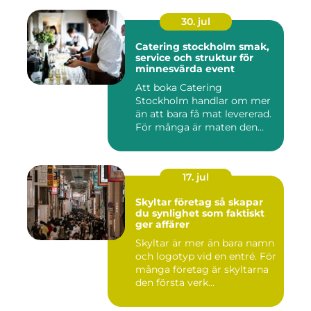
30. jul
Catering stockholm smak,
service och struktur för
minnesvärda event
Att boka Catering
Stockholm handlar om mer
än att bara få mat levererad.
För många är maten den
röda...
17. jul
Skyltar företag så skapar
du synlighet som faktiskt
ger affärer
Skyltar är mer än bara namn
och logotyp vid en entré. För
många företag är skyltarna
den första verk...