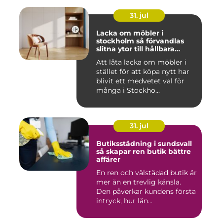
31. jul
Lacka om möbler i
stockholm så förvandlas
slitna ytor till hållbara
favoriter
Att låta lacka om möbler i
stället för att köpa nytt har
blivit ett medvetet val för
många i Stockho...
31. jul
Butiksstädning i sundsvall
så skapar ren butik bättre
affärer
En ren och välstädad butik är
mer än en trevlig känsla.
Den påverkar kundens första
intryck, hur län...