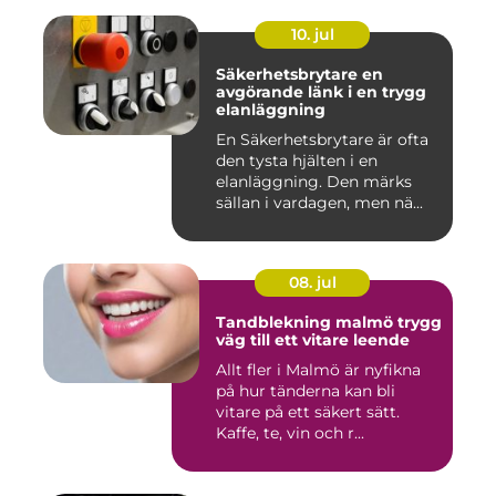
10. jul
Säkerhetsbrytare en
avgörande länk i en trygg
elanläggning
En Säkerhetsbrytare är ofta
den tysta hjälten i en
elanläggning. Den märks
sällan i vardagen, men nä...
08. jul
Tandblekning malmö trygg
väg till ett vitare leende
Allt fler i Malmö är nyfikna
på hur tänderna kan bli
vitare på ett säkert sätt.
Kaffe, te, vin och r...