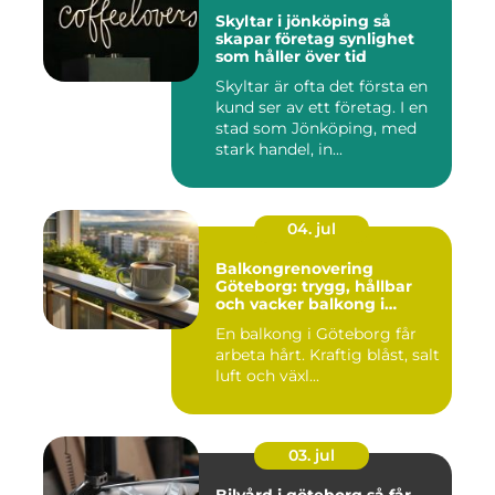
Skyltar i jönköping så
skapar företag synlighet
som håller över tid
Skyltar är ofta det första en
kund ser av ett företag. I en
stad som Jönköping, med
stark handel, in...
04. jul
Balkongrenovering
Göteborg: trygg, hållbar
och vacker balkong i
kustklimat
En balkong i Göteborg får
arbeta hårt. Kraftig blåst, salt
luft och växl...
03. jul