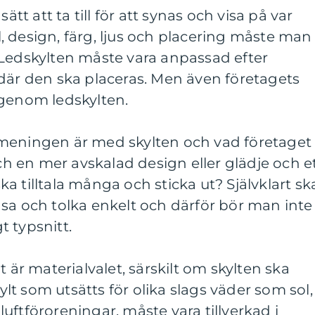
ätt att ta till för att synas och visa på var
 design, färg, ljus och placering måste man
 Ledskylten måste vara anpassad efter
där den ska placeras. Men även företagets
 genom ledskylten.
meningen är med skylten och vad företaget
och en mer avskalad design eller glädje och e
a tilltala många och sticka ut? Självklart sk
sa och tolka enkelt och därför bör man inte
gt typsnitt.
t är materialvalet, särskilt om skylten ska
t som utsätts för olika slags väder som sol,
uftföroreningar, måste vara tillverkad i