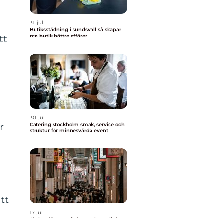
31. jul
Butiksstädning i sundsvall så skapar
ren butik bättre affärer
tt
30. jul
r
Catering stockholm smak, service och
struktur för minnesvärda event
tt
17. jul