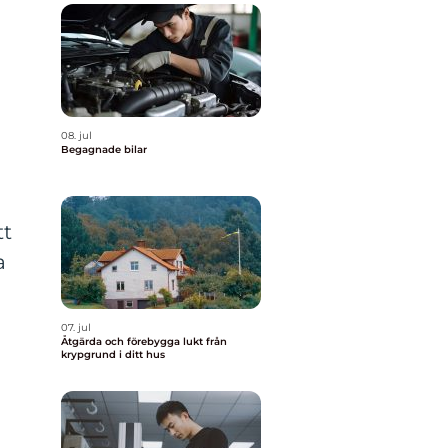
08. jul
Begagnade bilar
tt
a
07. jul
Åtgärda och förebygga lukt från
krypgrund i ditt hus