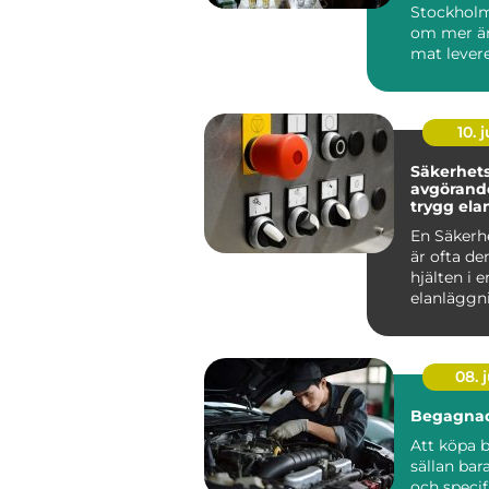
Stockholm
om mer än
mat levere
många är
röda...
10. j
Säkerhetsb
avgörande
trygg ela
En Säkerh
är ofta de
hjälten i e
elanläggn
märks säll
vardagen, 
08. j
Begagnad
Att köpa b
sällan bar
och specif