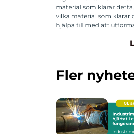
material som klarar detta. 
vilka material som klarar
hjälpa till med att utfor
L
Fler nyhet
01. 
Industri
hjärtat i 
fungeran
anläggni
Industrim