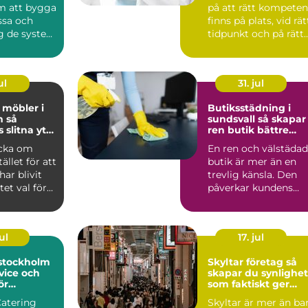
m att bygga
på att rätt kompeten
ssa och
finns på plats, vid rät
ng de system
tidpunkt och på rätt
 industri
nivå. För m...
ul
31. jul
möbler i
Butiksstädning i
så
sundsvall så skapar
 slitna ytor
ren butik bättre
ra favoriter
affärer
acka om
En ren och välstädad
ället för att
butik är mer än en
har blivit
trevlig känsla. Den
et val för
påverkar kundens
ockho...
första intryck, hur
län...
ul
17. jul
 stockholm
Skyltar företag så
vice och
skapar du synlighet
ör
som faktiskt ger
rda event
affärer
Catering
Skyltar är mer än ba