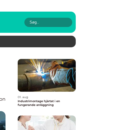
01. aug
ion
Industrimontage hjärtat i en
fungerande anläggning