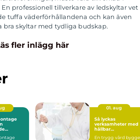
En professionell tillverkare av ledskyltar vet
 de tuffa väderförhållandena och kan även
ma bra skyltar med tydliga budskap.
äs fler inlägg här
er
aug
01. aug
montage
Så lyckas
en
verksamheter med
de
hållbar
ng
sjuksköterskebema
ontage
En trygg vård bygge
ning