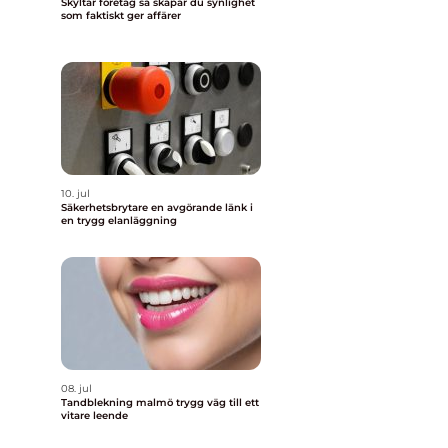
Skyltar företag så skapar du synlighet
som faktiskt ger affärer
10. jul
Säkerhetsbrytare en avgörande länk i
en trygg elanläggning
08. jul
Tandblekning malmö trygg väg till ett
vitare leende