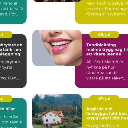
 handlar
namn och logotyp v
 att bara få
en entré. För många
rad. För
företag är skyltarna
 maten den
den första verk...
ul
08. jul
rytare en
Tandblekning
 länk i en
malmö trygg väg till
nläggning
ett vitare leende
etsbrytare
Allt fler i Malmö är
n tysta
nyfikna på hur
n
tänderna kan bli
ing. Den
vitare på ett säkert
an i
sätt. Kaffe, te, vin oc
men nä...
r...
ul
07. jul
e bilar
Åtgärda och
förebygga lukt från
il handlar
krypgrund i ditt hu
a om teknik
Krypgrund är en
ikationer.