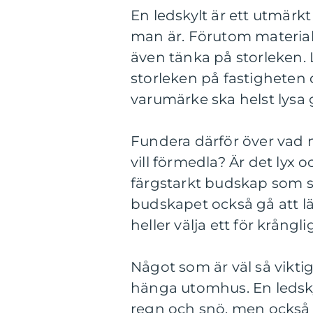
En ledskylt är ett utmärkt s
man är. Förutom material,
även tänka på storleken.
storleken på fastigheten 
varumärke ska helst lysa
Fundera därför över vad 
vill förmedla? Är det lyx 
färgstarkt budskap som sk
budskapet också gå att lä
heller välja ett för krångli
Något som är väl så viktig
hänga utomhus. En ledskyl
regn och snö, men också l