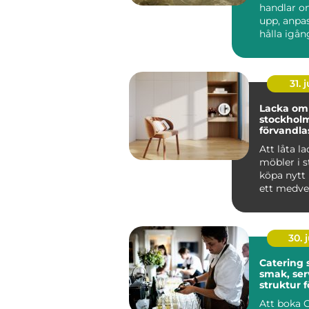
handlar o
upp, anpa
hålla igå
som får en
att ...
31. j
Lacka om 
stockholm 
förvandlas
till hållba
Att låta l
möbler i st
köpa nytt 
ett medvet
många i St
30. j
Catering
smak, ser
struktur f
minnesvä
Att boka 