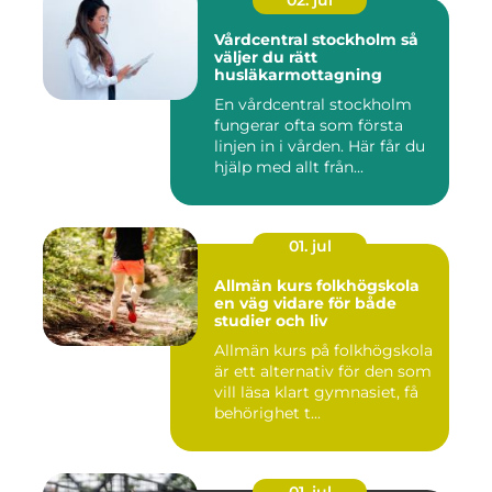
02. jul
Vårdcentral stockholm så
väljer du rätt
husläkarmottagning
En vårdcentral stockholm
fungerar ofta som första
linjen in i vården. Här får du
hjälp med allt från...
01. jul
Allmän kurs folkhögskola
en väg vidare för både
studier och liv
Allmän kurs på folkhögskola
är ett alternativ för den som
vill läsa klart gymnasiet, få
behörighet t...