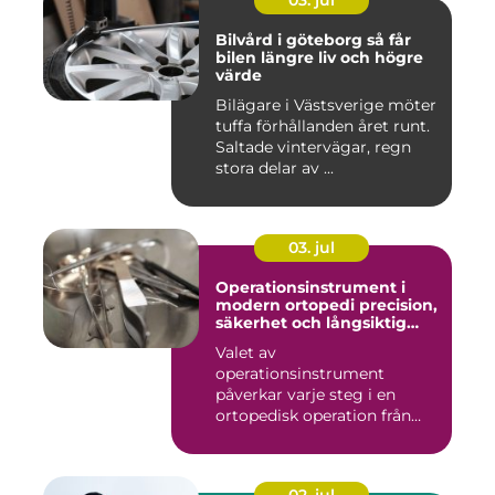
03. jul
Bilvård i göteborg så får
bilen längre liv och högre
värde
Bilägare i Västsverige möter
tuffa förhållanden året runt.
Saltade vintervägar, regn
stora delar av ...
03. jul
Operationsinstrument i
modern ortopedi precision,
säkerhet och långsiktig
kvalitet
Valet av
operationsinstrument
påverkar varje steg i en
ortopedisk operation från
första hudsnitt ti...