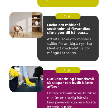
31. jul
Lacka om möbler i
stockholm så förvandlas
slitna ytor till hållbara
favoriter
Att låta lacka om möbler i
stället för att köpa nytt har
blivit ett medvetet val för
många i Stockho...
31. jul
Butiksstädning i sundsvall
så skapar ren butik bättre
affärer
En ren och välstädad butik är
mer än en trevlig känsla.
Den påverkar kundens första
intryck, hur län...