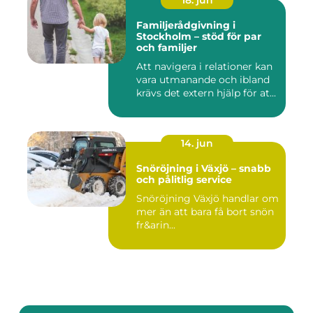
18. jun
Familjerådgivning i
Stockholm – stöd för par
och familjer
Att navigera i relationer kan
vara utmanande och ibland
krävs det extern hjälp för at...
14. jun
Snöröjning i Växjö – snabb
och pålitlig service
Snöröjning Växjö handlar om
mer än att bara få bort snön
fr&arin...