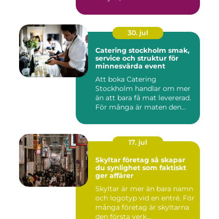
30. jul
Catering stockholm smak,
service och struktur för
minnesvärda event
Att boka Catering
Stockholm handlar om mer
än att bara få mat levererad.
För många är maten den
röda...
17. jul
Skyltar företag så skapar
du synlighet som faktiskt
ger affärer
Skyltar är mer än bara namn
och logotyp vid en entré. För
många företag är skyltarna
den första verk...