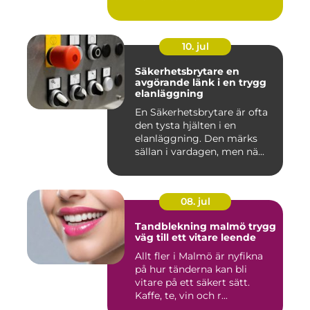
10. jul
Säkerhetsbrytare en
avgörande länk i en trygg
elanläggning
En Säkerhetsbrytare är ofta
den tysta hjälten i en
elanläggning. Den märks
sällan i vardagen, men nä...
08. jul
Tandblekning malmö trygg
väg till ett vitare leende
Allt fler i Malmö är nyfikna
på hur tänderna kan bli
vitare på ett säkert sätt.
Kaffe, te, vin och r...