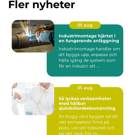
Fler nyheter
01. aug
Industrimontage hjärtat i
en fungerande anläggning
Industrimontage handlar om
att bygga upp, anpassa och
hålla igång de system som
får en industri att ...
01. aug
Så lyckas verksamheter
med hållbar
sjuksköterskebemanning
En trygg vård bygger på att
rätt kompetens finns på
plats, vid rätt tidpunkt och
på rätt nivå. För m...