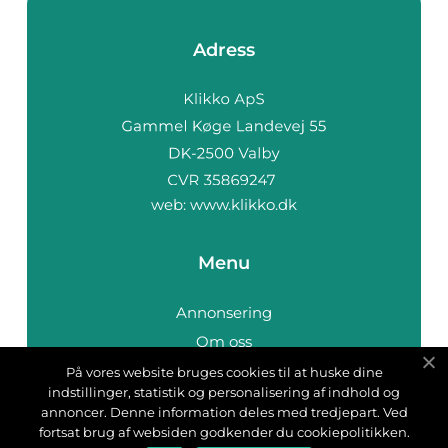
Adress
web:
www.klikko.dk
Menu
Annonsering
Om oss
Cookies
På vores website bruges cookies til at huske dine
indstillinger, statistik og personalisering af indhold og
Kontakta oss
annoncer. Denne information deles med tredjepart. Ved
Sitemap
fortsat brug af websiden godkender du cookiepolitikken.