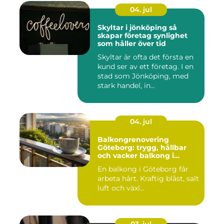
04. jul
Skyltar i jönköping så
skapar företag synlighet
som håller över tid
Skyltar är ofta det första en
kund ser av ett företag. I en
stad som Jönköping, med
stark handel, in...
04. jul
Balkongrenovering
Göteborg: trygg, hållbar
och vacker balkong i
kustklimat
En balkong i Göteborg får
arbeta hårt. Kraftig blåst, salt
luft och växl...