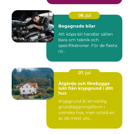
08. jul
Begagnade bilar
Att köpa bil handlar sällan
bara om teknik och
specifikationer. För de flesta
rö...
07. jul
Åtgärda och förebygga
lukt från krypgrund i ditt
hus
Krypgrund är en vanlig
grundläggningsform i
svenska hus, men också en
av de mest uts...