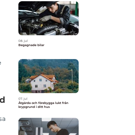
a
08. jul
Begagnade bilar
e
ld
07. jul
Åtgärda och förebygga lukt från
krypgrund i ditt hus
sa