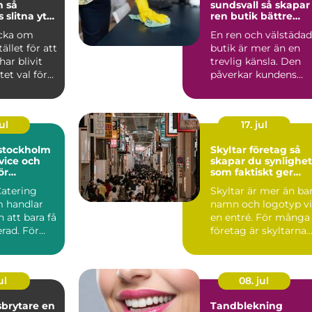
så
sundsvall så skapar
 slitna ytor
ren butik bättre
ra favoriter
affärer
acka om
En ren och välstädad
ället för att
butik är mer än en
har blivit
trevlig känsla. Den
et val för
påverkar kundens
ockho...
första intryck, hur
län...
ul
17. jul
 stockholm
Skyltar företag så
vice och
skapar du synlighet
ör
som faktiskt ger
rda event
affärer
Catering
Skyltar är mer än ba
 handlar
namn och logotyp v
 att bara få
en entré. För många
rad. För
företag är skyltarna
 maten den
den första verk...
ul
08. jul
rytare en
Tandblekning