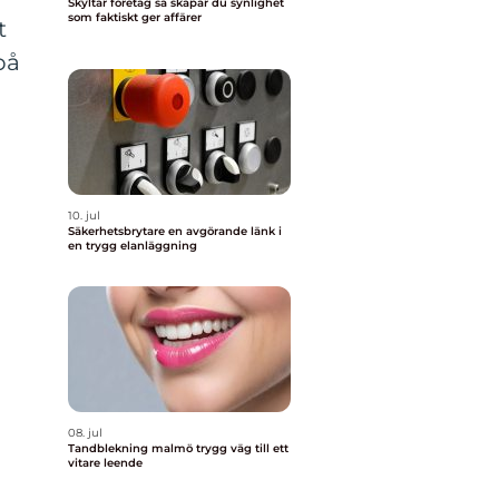
Skyltar företag så skapar du synlighet
som faktiskt ger affärer
t
på
10. jul
Säkerhetsbrytare en avgörande länk i
en trygg elanläggning
08. jul
Tandblekning malmö trygg väg till ett
vitare leende