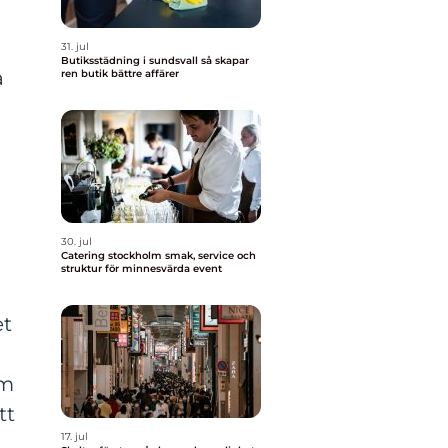
31. jul
Butiksstädning i sundsvall så skapar
a
ren butik bättre affärer
30. jul
Catering stockholm smak, service och
struktur för minnesvärda event
et
om
tt
17. jul