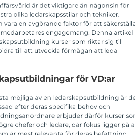
affärsvärld är det viktigare än någonsin för
tra olika ledarskapsstilar och tekniker.
vara en avgörande faktor för att säkerställ
 medarbetares engagemang. Denna artikel
skapsutbildning kurser som riktar sig till
dra till att utveckla förmågan att leda
apsutbildningar för VD:ar
esta möjliga av en ledarskapsutbildning är d
assad efter deras specifika behov och
ldningsanordnare erbjuder därför kurser s
ögre chefer och ledare, där fokus ligger på a
om är mest relevanta för deras befattning.