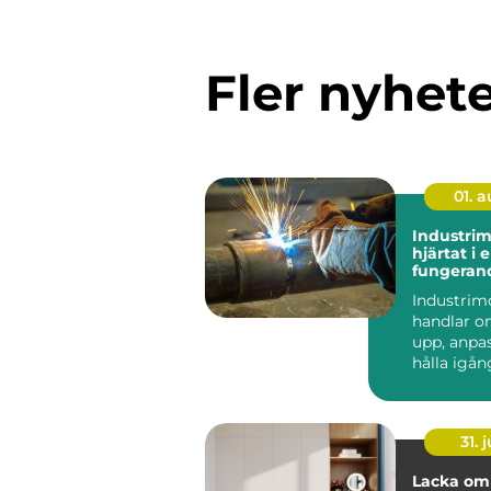
Fler nyhet
01. 
Industri
hjärtat i 
fungeran
anläggni
Industrim
handlar o
upp, anpa
hålla igå
som får en
att ...
31. j
Lacka om 