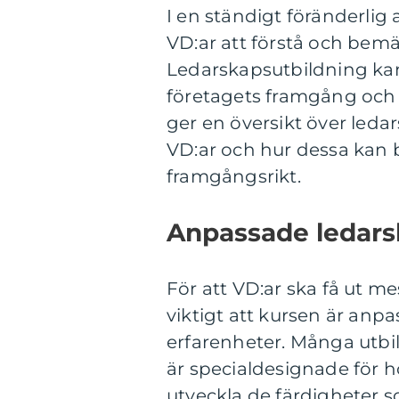
I en ständigt föränderlig 
VD:ar att förstå och bemäs
Ledarskapsutbildning kan 
företagets framgång och
ger en översikt över ledar
VD:ar och hur dessa kan bi
framgångsrikt.
Anpassade ledarsk
För att VD:ar ska få ut m
viktigt att kursen är anp
erfarenheter. Många utbi
är specialdesignade för h
utveckla de färdigheter s