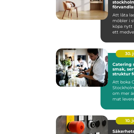
stockholm 
förvandlas
till hållba
Att låta l
möbler i st
köpa nytt 
ett medvet
många i St
30. j
Catering
smak, ser
struktur f
minnesvä
Att boka 
Stockholm
om mer än
mat levere
många är
röda...
10. j
Säkerhetsb