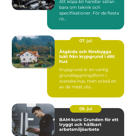
Att köpa bil handlar sällan
bara om teknik och
specifikationer. För de flesta
rö...
07. jul
Åtgärda och förebygga
lukt från krypgrund i ditt
hus
Krypgrund är en vanlig
grundläggningsform i
svenska hus, men också en
av de mest uts...
06. jul
BAM-kurs: Grunden för ett
tryggt och hållbart
arbetsmiljöarbete