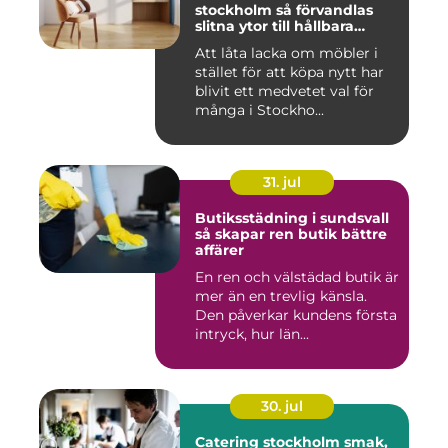
stockholm så förvandlas
slitna ytor till hållbara
favoriter
Att låta lacka om möbler i
stället för att köpa nytt har
blivit ett medvetet val för
många i Stockho...
31. jul
Butiksstädning i sundsvall
så skapar ren butik bättre
affärer
En ren och välstädad butik är
mer än en trevlig känsla.
Den påverkar kundens första
intryck, hur län...
30. jul
Catering stockholm smak,