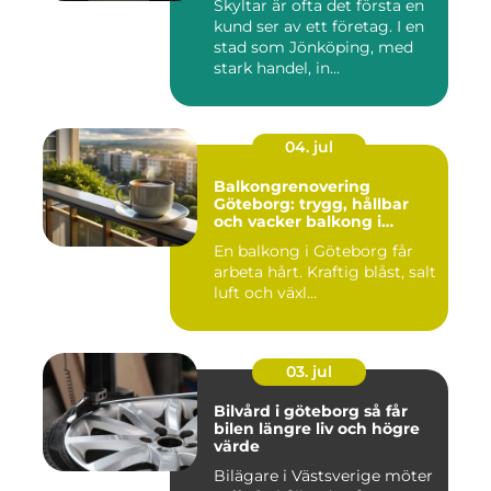
Skyltar är ofta det första en
kund ser av ett företag. I en
stad som Jönköping, med
stark handel, in...
04. jul
Balkongrenovering
Göteborg: trygg, hållbar
och vacker balkong i
kustklimat
En balkong i Göteborg får
arbeta hårt. Kraftig blåst, salt
luft och växl...
03. jul
Bilvård i göteborg så får
bilen längre liv och högre
värde
Bilägare i Västsverige möter