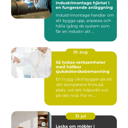
Industrimontage hjärtat i
en fungerande anläggning
Industrimontage handlar om
att bygga upp, anpassa och
hålla igång de system som
får en industri att ...
01. aug
Så lyckas verksamheter
med hållbar
sjuksköterskebemanning
En trygg vård bygger på att
rätt kompetens finns på
plats, vid rätt tidpunkt och
på rätt nivå. För m...
31. jul
Lacka om möbler i