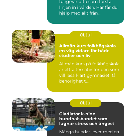
fungerar ofta som första
linjen in i vården. Här får du
hjälp med allt från...
01. jul
Allmän kurs folkhögskola
en väg vidare för både
studier och liv
Allmän kurs på folkhögskola
är ett alternativ för den som
vill läsa klart gymnasiet, få
behörighet t...
01. jul
Gladiator k-nine
hundhalsbandet som
lugnar stress och ångest
Många hundar lever med en