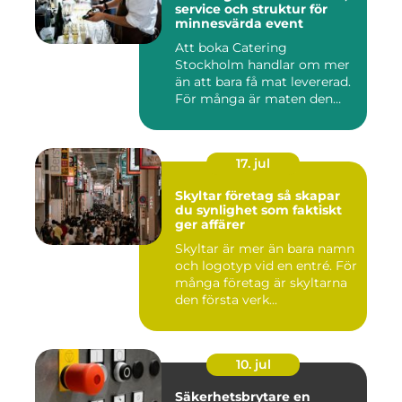
service och struktur för
minnesvärda event
Att boka Catering
Stockholm handlar om mer
än att bara få mat levererad.
För många är maten den
röda...
17. jul
Skyltar företag så skapar
du synlighet som faktiskt
ger affärer
Skyltar är mer än bara namn
och logotyp vid en entré. För
många företag är skyltarna
den första verk...
10. jul
Säkerhetsbrytare en