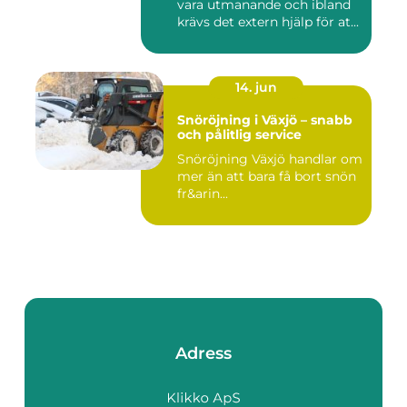
vara utmanande och ibland
krävs det extern hjälp för at...
14. jun
Snöröjning i Växjö – snabb
och pålitlig service
Snöröjning Växjö handlar om
mer än att bara få bort snön
fr&arin...
Adress