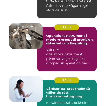
tuffa förhållanden året runt.
Saltade vintervägar, regn
stora delar av ...
03. jul
Operationsinstrument i
modern ortopedi precision,
säkerhet och långsiktig
kvalitet
Valet av
operationsinstrument
påverkar varje steg i en
ortopedisk operation från
första hudsnitt ti...
02. jul
Vårdcentral stockholm så
väljer du rätt
husläkarmottagning
En vårdcentral stockholm