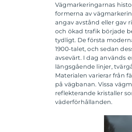
Vägmarkeringarnas historia
formerna av vägmarkeringa
angav avstånd eller gav 
och ökad trafik började be
tydligt. De första modern
1900-talet, och sedan des
avsevärt. I dag används e
längsgående linjer, tvärgåe
Materialen varierar från f
på vägbanan. Vissa vägm
reflekterande kristaller 
väderförhållanden.