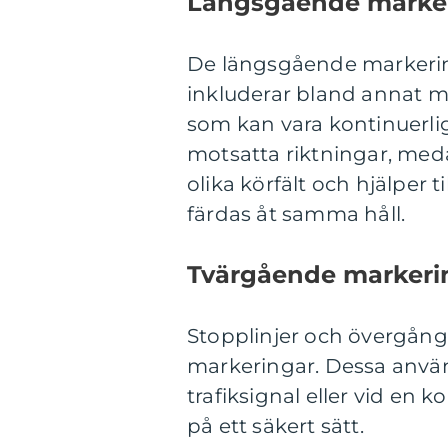
Längsgående marke
De längsgående markeri
inkluderar bland annat mit
som kan vara kontinuerlig
motsatta riktningar, med
olika körfält och hjälper 
färdas åt samma håll.
Tvärgående markeri
Stopplinjer och övergång
markeringar. Dessa använd
trafiksignal eller vid en
på ett säkert sätt.