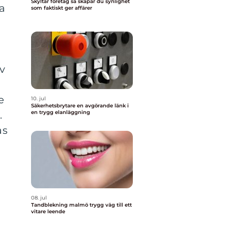
Skyltar företag så skapar du synlighet
ga
som faktiskt ger affärer
av
e
10. jul
Säkerhetsbrytare en avgörande länk i
.
en trygg elanläggning
as
08. jul
Tandblekning malmö trygg väg till ett
vitare leende