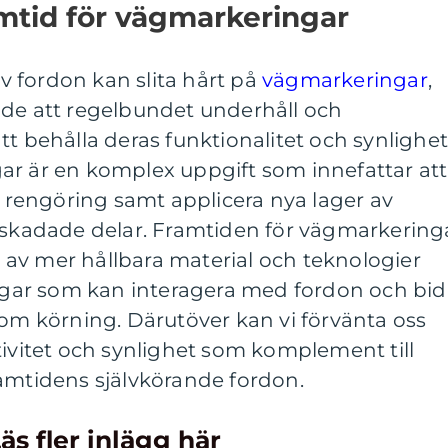
mtid för vägmarkeringar
 fordon kan slita hårt på
vägmarkeringar
,
nde att regelbundet underhåll och
tt behålla deras funktionalitet och synlighet
ar är en komplex uppgift som innefattar att
ra rengöring samt applicera nya lager av
t skadade delar. Framtiden för vägmarkering
av mer hållbara material och teknologier
ar som kan interagera med fordon och bid
nom körning. Därutöver kan vi förvänta oss
tivitet och synlighet som komplement till
ramtidens självkörande fordon.
äs fler inlägg här