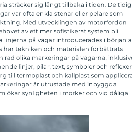
 sträcker sig långt tillbaka i tiden. De tidi
r var ofta enkla stenar eller pelare som
riktning. Med utvecklingen av motorfordon
hovet av ett mer sofistikerat system bli
a linjerna på vägar introducerades i början 
s har tekniken och materialen förbättrats
n rad olika markeringar på vägarna, inklusiv
nde linjer, pilar, text, symboler och reflexer
ärg till termoplast och kallplast som applicer
arkeringar är utrustade med inbyggda
som ökar synligheten i mörker och vid dåliga