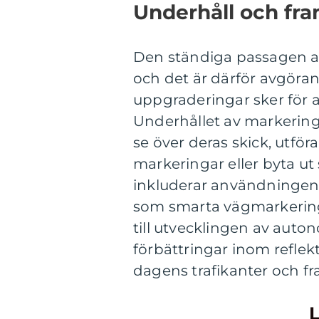
Underhåll och fra
Den ständiga passagen av
och det är därför avgöra
uppgraderingar sker för a
Underhållet av markering
se över deras skick, utfö
markeringar eller byta u
inkluderar användningen 
som smarta vägmarkering
till utvecklingen av auto
förbättringar inom reflek
dagens trafikanter och f
L