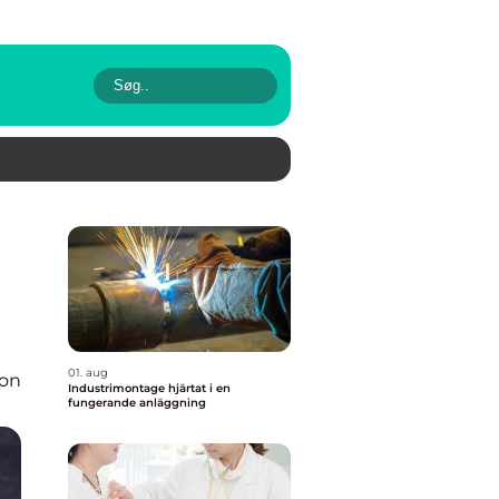
01. aug
ion
Industrimontage hjärtat i en
fungerande anläggning