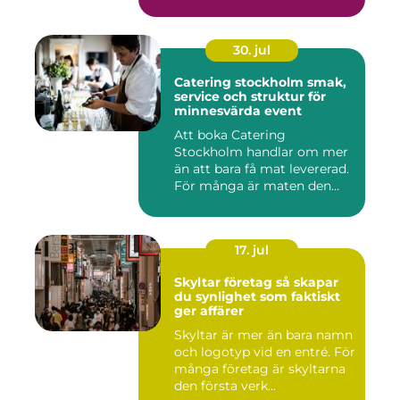
30. jul
Catering stockholm smak,
service och struktur för
minnesvärda event
Att boka Catering
Stockholm handlar om mer
än att bara få mat levererad.
För många är maten den
röda...
17. jul
Skyltar företag så skapar
du synlighet som faktiskt
ger affärer
Skyltar är mer än bara namn
och logotyp vid en entré. För
många företag är skyltarna
den första verk...