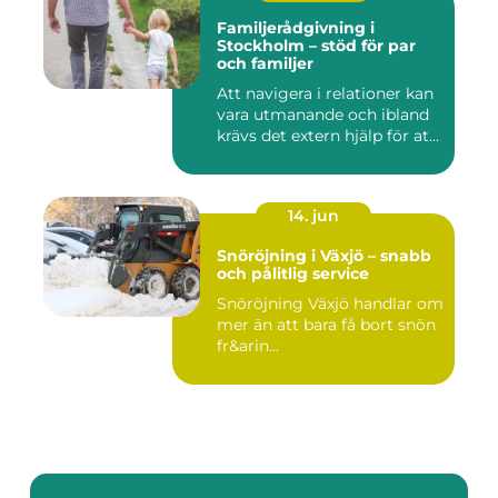
Familjerådgivning i
Stockholm – stöd för par
och familjer
Att navigera i relationer kan
vara utmanande och ibland
krävs det extern hjälp för at...
14. jun
Snöröjning i Växjö – snabb
och pålitlig service
Snöröjning Växjö handlar om
mer än att bara få bort snön
fr&arin...