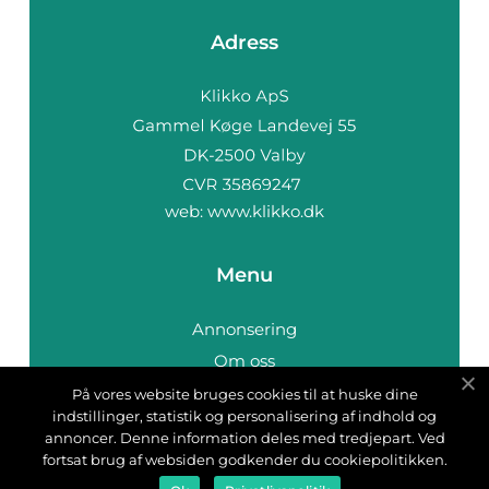
Adress
web:
www.klikko.dk
Menu
Annonsering
Om oss
Cookies
På vores website bruges cookies til at huske dine
indstillinger, statistik og personalisering af indhold og
Kontakta oss
annoncer. Denne information deles med tredjepart. Ved
Sitemap
fortsat brug af websiden godkender du cookiepolitikken.