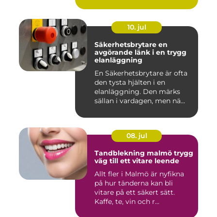
10. jul
Säkerhetsbrytare en
avgörande länk i en trygg
elanläggning
En Säkerhetsbrytare är ofta
den tysta hjälten i en
elanläggning. Den märks
sällan i vardagen, men nä...
08. jul
Tandblekning malmö trygg
väg till ett vitare leende
Allt fler i Malmö är nyfikna
på hur tänderna kan bli
vitare på ett säkert sätt.
Kaffe, te, vin och r...