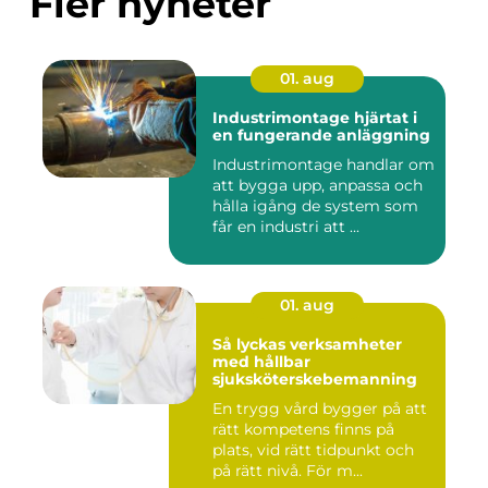
Fler nyheter
01. aug
Industrimontage hjärtat i
en fungerande anläggning
Industrimontage handlar om
att bygga upp, anpassa och
hålla igång de system som
får en industri att ...
01. aug
Så lyckas verksamheter
med hållbar
sjuksköterskebemanning
En trygg vård bygger på att
rätt kompetens finns på
plats, vid rätt tidpunkt och
på rätt nivå. För m...