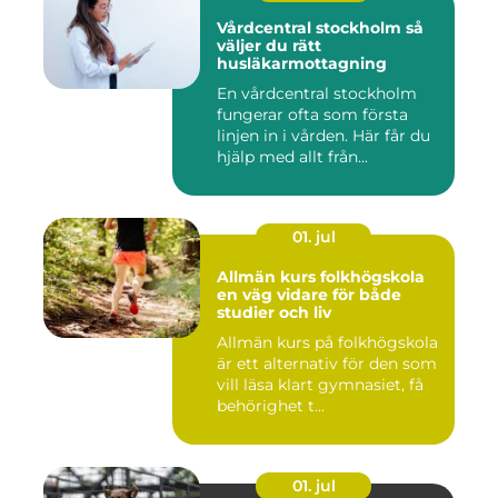
Vårdcentral stockholm så
väljer du rätt
husläkarmottagning
En vårdcentral stockholm
fungerar ofta som första
linjen in i vården. Här får du
hjälp med allt från...
01. jul
Allmän kurs folkhögskola
en väg vidare för både
studier och liv
Allmän kurs på folkhögskola
är ett alternativ för den som
vill läsa klart gymnasiet, få
behörighet t...
01. jul