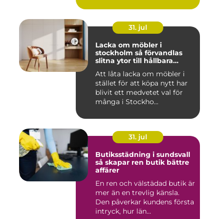
31. jul
Lacka om möbler i
stockholm så förvandlas
slitna ytor till hållbara
favoriter
Att låta lacka om möbler i
stället för att köpa nytt har
blivit ett medvetet val för
många i Stockho...
31. jul
Butiksstädning i sundsvall
så skapar ren butik bättre
affärer
En ren och välstädad butik är
mer än en trevlig känsla.
Den påverkar kundens första
intryck, hur län...