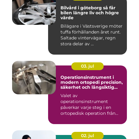
Bilvård i göteborg så får
bilen längre liv och högre
värde
Bilägare i Västsverige möter
tuffa förhållanden året runt.
Saltade vintervägar, regn
stora delar av ...
03. jul
Operationsinstrument i
modern ortopedi precision,
säkerhet och långsiktig
kvalitet
Valet av
operationsinstrument
påverkar varje steg i en
ortopedisk operation från
första hudsnitt ti...
02. jul