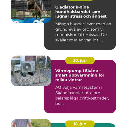
Gladiator k-nine
hundhalsbandet som
lugnar stress och ångest
Många hundar lever med en
grundnivå av oro som vi
människor lätt missar. De
skäller mer än vanligt, ...
30. jun
Värmepump i Skåne -
smart uppvärmning för
milda vintrar
Att välja värmesystem i
Skåne handlar ofta om
balans: låga driftkostnader,
bra...
18. jun