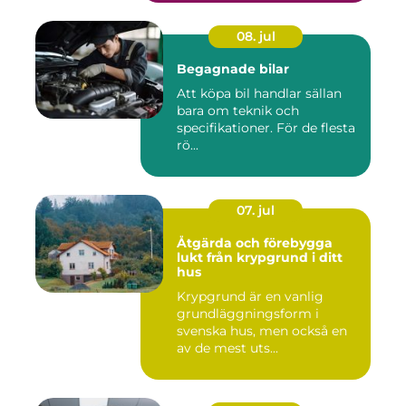
08. jul
Begagnade bilar
Att köpa bil handlar sällan
bara om teknik och
specifikationer. För de flesta
rö...
07. jul
Åtgärda och förebygga
lukt från krypgrund i ditt
hus
Krypgrund är en vanlig
grundläggningsform i
svenska hus, men också en
av de mest uts...