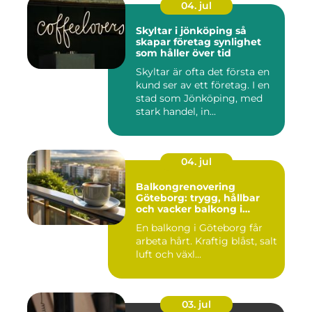
04. jul
Skyltar i jönköping så
skapar företag synlighet
som håller över tid
Skyltar är ofta det första en
kund ser av ett företag. I en
stad som Jönköping, med
stark handel, in...
04. jul
Balkongrenovering
Göteborg: trygg, hållbar
och vacker balkong i
kustklimat
En balkong i Göteborg får
arbeta hårt. Kraftig blåst, salt
luft och växl...
03. jul