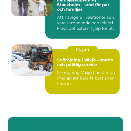
Familjerådgivning i
Stockholm – stöd för par
och familjer
Att navigera i relationer kan
vara utmanande och ibland
krävs det extern hjälp för at...
14. jun
Snöröjning i Växjö – snabb
och pålitlig service
Snöröjning Växjö handlar om
mer än att bara få bort snön
fr&arin...