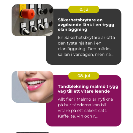
10. jul
Säkerhetsbrytare en
avgörande länk i en trygg
elanläggning
En Säkerhetsbrytare är ofta
den tysta hjälten i en
elanläggning. Den märks
sällan i vardagen, men nä...
08. jul
Tandblekning malmö trygg
väg till ett vitare leende
Allt fler i Malmö är nyfikna
på hur tänderna kan bli
vitare på ett säkert sätt.
Kaffe, te, vin och r...