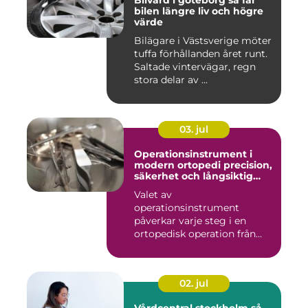
Bilvård i göteborg så får
bilen längre liv och högre
värde
Bilägare i Västsverige möter
tuffa förhållanden året runt.
Saltade vintervägar, regn
stora delar av ...
03. jul
Operationsinstrument i
modern ortopedi precision,
säkerhet och långsiktig
kvalitet
Valet av
operationsinstrument
påverkar varje steg i en
ortopedisk operation från
första hudsnitt ti...
02. jul