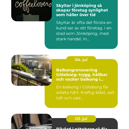
Skyltar i jönköping så
skapar företag synlighet
som håller över tid
Skyltar är ofta det första en
kund ser av ett företag. I en
stad som Jönköping, med
stark handel, in...
04. jul
Balkongrenovering
Göteborg: trygg, hållbar
och vacker balkong i
kustklimat
En balkong i Göteborg får
arbeta hårt. Kraftig blåst, salt
luft och växl...
03. jul