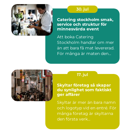
30. jul
Catering stockholm smak,
service och struktur för
minnesvärda event
Att boka Catering
Stockholm handlar om mer
än att bara få mat levererad.
För många är maten den
röda...
17. jul
Skyltar företag så skapar
du synlighet som faktiskt
ger affärer
Skyltar är mer än bara namn
och logotyp vid en entré. För
många företag är skyltarna
den första verk...