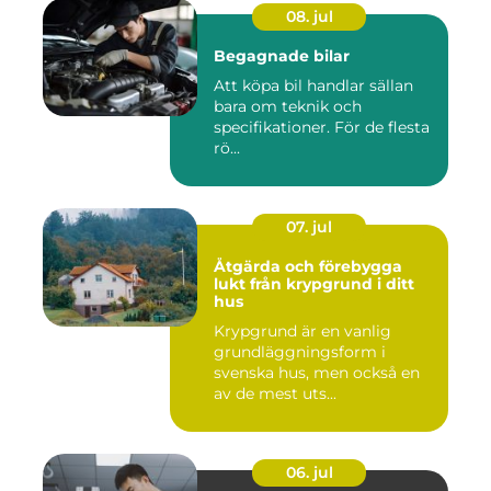
08. jul
Begagnade bilar
Att köpa bil handlar sällan
bara om teknik och
specifikationer. För de flesta
rö...
07. jul
Åtgärda och förebygga
lukt från krypgrund i ditt
hus
Krypgrund är en vanlig
grundläggningsform i
svenska hus, men också en
av de mest uts...
06. jul