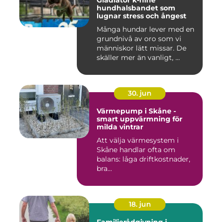
Gladiator k-nine
hundhalsbandet som
lugnar stress och ångest
Många hundar lever med en
grundnivå av oro som vi
människor lätt missar. De
skäller mer än vanligt, ...
30. jun
Värmepump i Skåne -
smart uppvärmning för
milda vintrar
Att välja värmesystem i
Skåne handlar ofta om
balans: låga driftkostnader,
bra...
18. jun