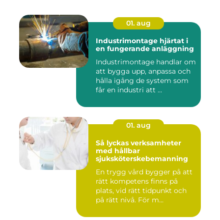
01. aug
Industrimontage hjärtat i
en fungerande anläggning
Industrimontage handlar om
att bygga upp, anpassa och
hålla igång de system som
får en industri att ...
01. aug
Så lyckas verksamheter
med hållbar
sjuksköterskebemanning
En trygg vård bygger på att
rätt kompetens finns på
plats, vid rätt tidpunkt och
på rätt nivå. För m...