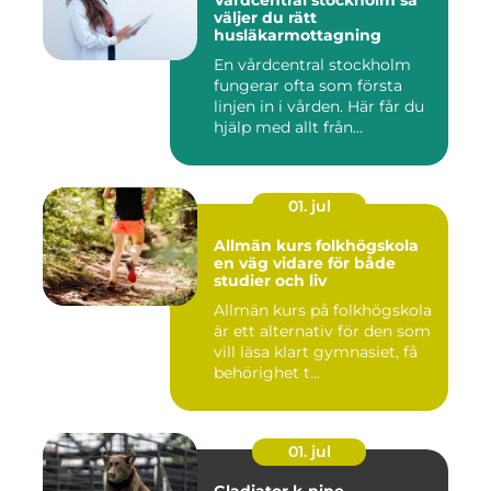
Vårdcentral stockholm så
väljer du rätt
husläkarmottagning
En vårdcentral stockholm
fungerar ofta som första
linjen in i vården. Här får du
hjälp med allt från...
01. jul
Allmän kurs folkhögskola
en väg vidare för både
studier och liv
Allmän kurs på folkhögskola
är ett alternativ för den som
vill läsa klart gymnasiet, få
behörighet t...
01. jul