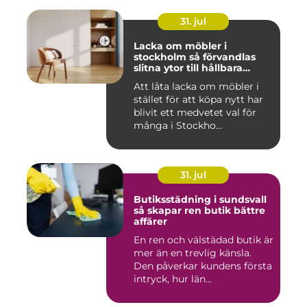
31. jul
Lacka om möbler i
stockholm så förvandlas
slitna ytor till hållbara
favoriter
Att låta lacka om möbler i
stället för att köpa nytt har
blivit ett medvetet val för
många i Stockho...
31. jul
Butiksstädning i sundsvall
så skapar ren butik bättre
affärer
En ren och välstädad butik är
mer än en trevlig känsla.
Den påverkar kundens första
intryck, hur län...