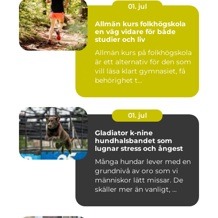
01. jul
Allmän kurs folkhögskola
en väg vidare för både
studier och liv
Allmän kurs på folkhögskola
är ett alternativ för den som
vill läsa klart gymnasiet, få
behörighet t...
01. jul
Gladiator k-nine
hundhalsbandet som
lugnar stress och ångest
Många hundar lever med en
grundnivå av oro som vi
människor lätt missar. De
skäller mer än vanligt, ...