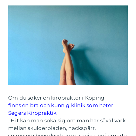
Om du söker en kiropraktor i Köping
finns en bra och kunnig klinik som heter
Segers Kiropraktik
. Hit kan man söka sig om man har såväl värk
mellan skulderbladen, nackspärr,
spänningshuvudvärk som ischias, höftsmärta