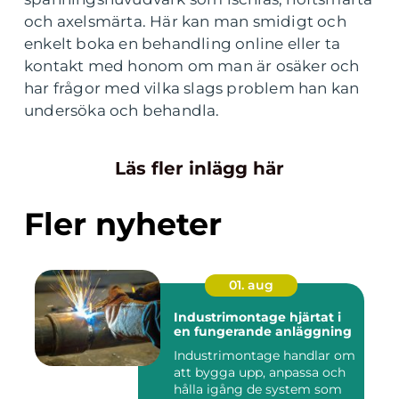
och axelsmärta. Här kan man smidigt och
enkelt boka en behandling online eller ta
kontakt med honom om man är osäker och
har frågor med vilka slags problem han kan
undersöka och behandla.
Läs fler inlägg här
Fler nyheter
01. aug
Industrimontage hjärtat i
en fungerande anläggning
Industrimontage handlar om
att bygga upp, anpassa och
hålla igång de system som