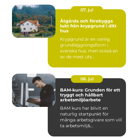
07. jul
Åtgärda och förebygga
lukt från krypgrund i ditt
hus
Krypgrund är en vanlig
grundläggningsform i
svenska hus, men också en
av de mest uts...
06. jul
BAM-kurs: Grunden för ett
tryggt och hållbart
arbetsmiljöarbete
BAM kurs har blivit en
naturlig startpunkt för
många arbetsgivare som vill
ta arbetsmilj&...