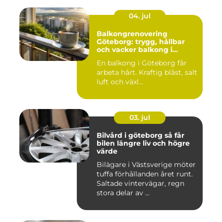
04. jul
Balkongrenovering
Göteborg: trygg, hållbar
och vacker balkong i
kustklimat
En balkong i Göteborg får
arbeta hårt. Kraftig blåst, salt
luft och växl...
03. jul
Bilvård i göteborg så får
bilen längre liv och högre
värde
Bilägare i Västsverige möter
tuffa förhållanden året runt.
Saltade vintervägar, regn
stora delar av ...