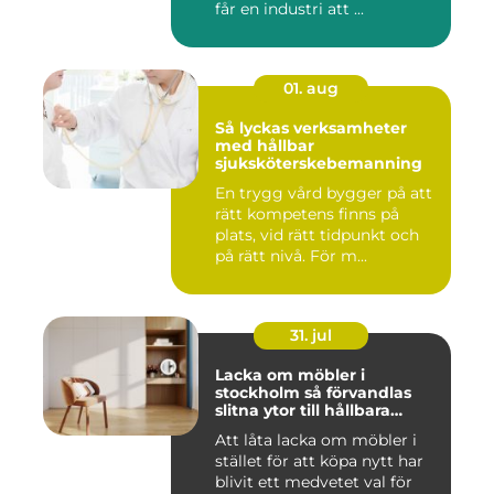
får en industri att ...
01. aug
Så lyckas verksamheter
med hållbar
sjuksköterskebemanning
En trygg vård bygger på att
rätt kompetens finns på
plats, vid rätt tidpunkt och
på rätt nivå. För m...
31. jul
Lacka om möbler i
stockholm så förvandlas
slitna ytor till hållbara
favoriter
Att låta lacka om möbler i
stället för att köpa nytt har
blivit ett medvetet val för