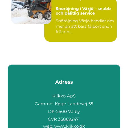
Snöröjning i Växjö – snabb
och pålitlig service
Snöröjning Växjö handlar om
mer än att bara få bort snön
fr&arin...
Adress
web:
www.klikko.dk