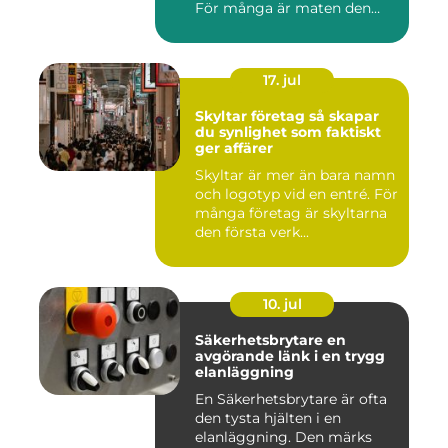
För många är maten den
röda...
17. jul
Skyltar företag så skapar
du synlighet som faktiskt
ger affärer
Skyltar är mer än bara namn
och logotyp vid en entré. För
många företag är skyltarna
den första verk...
10. jul
Säkerhetsbrytare en
avgörande länk i en trygg
elanläggning
En Säkerhetsbrytare är ofta
den tysta hjälten i en
elanläggning. Den märks