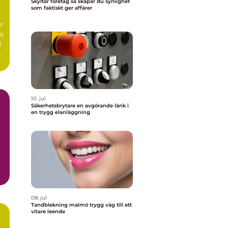
Skyltar företag så skapar du synlighet
som faktiskt ger affärer
n
r
s
t
10. jul
Säkerhetsbrytare en avgörande länk i
en trygg elanläggning
08. jul
Tandblekning malmö trygg väg till ett
vitare leende