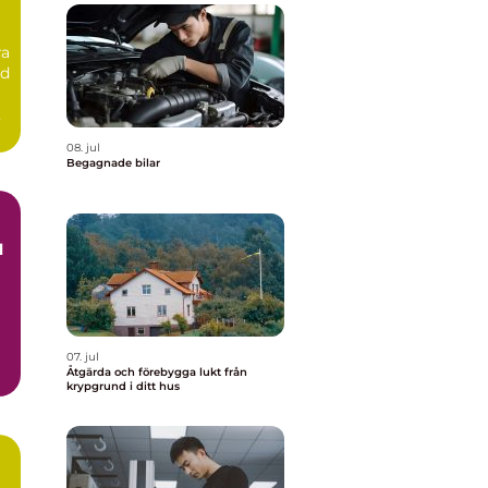
ra
id
08. jul
Begagnade bilar
07. jul
Åtgärda och förebygga lukt från
h
krypgrund i ditt hus