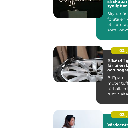
så skapar
synlighet
över tid
Skyltar är
första en 
ett företag
som Jönk
stark hande
03. j
Bilvård i g
får bilen 
och högr
Bilägare i
möter tuf
förhålland
runt. Salt
vinterväga
stora delar 
02. j
Vårdcentr