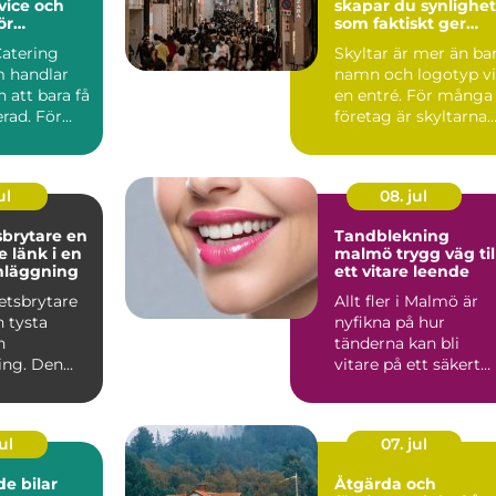
vice och
skapar du synlighet
ör
som faktiskt ger
rda event
affärer
Catering
Skyltar är mer än ba
 handlar
namn och logotyp v
 att bara få
en entré. För många
rad. För
företag är skyltarna
 maten den
den första verk...
ul
08. jul
rytare en
Tandblekning
 länk i en
malmö trygg väg till
nläggning
ett vitare leende
etsbrytare
Allt fler i Malmö är
n tysta
nyfikna på hur
n
tänderna kan bli
ing. Den
vitare på ett säkert
an i
sätt. Kaffe, te, vin oc
men nä...
r...
ul
07. jul
e bilar
Åtgärda och