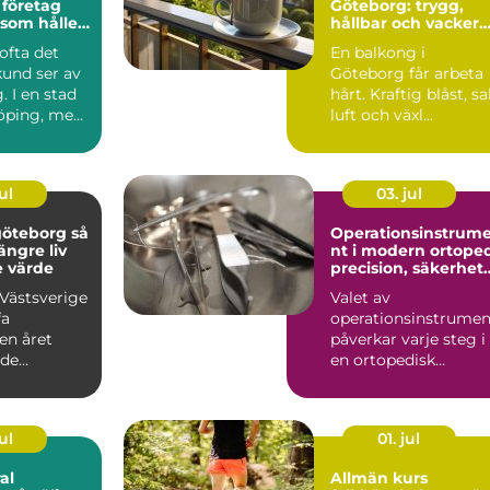
 företag
Göteborg: trygg,
 som håller
hållbar och vacker
balkong i kustklima
 ofta det
En balkong i
kund ser av
Göteborg får arbeta
. I en stad
hårt. Kraftig blåst, sa
öping, med
luft och växl...
l, in...
ul
03. jul
öteborg så
Operationsinstrum
längre liv
nt i modern ortope
e värde
precision, säkerhet
och långsiktig
 Västsverige
Valet av
kvalitet
fa
operationsinstrumen
en året
påverkar varje steg i
ade
en ortopedisk
r, regn
operation från första
av ...
hudsnitt ti...
ul
01. jul
al
Allmän kurs