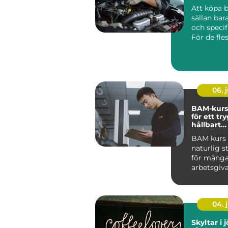
Att köpa b
sällan bar
och specif
För de fles
06. j
BAM-kurs
för ett tr
hållbart
arbetsmil
BAM kurs h
naturlig s
för mång
arbetsgiva
ta arbetsmi
04. j
Skyltar i