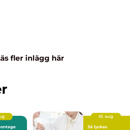
äs fler inlägg här
er
aug
01. aug
montage
Så lyckas