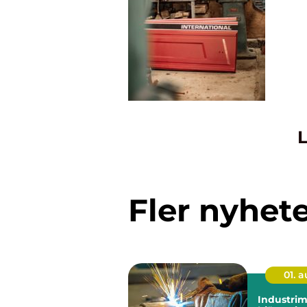
L
Fler nyhet
01. 
Industri