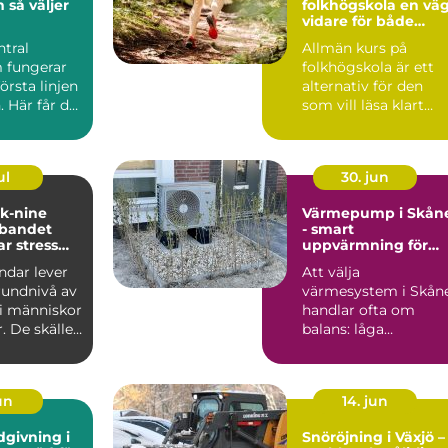
jer
folkhögskola en väg
vidare för både
mottagning
studier och liv
ntral
Allmän kurs på
 fungerar
folkhögskola är ett
örsta linjen
alternativ för den
. Här får du
som vill läsa klart
llt från...
gymnasiet, få
behörighet t...
ul
30. jun
 k-nine
Värmepump i Skån
bandet
- smart
r stress
uppvärmning för
st
milda vintrar
dar lever
Att välja
undnivå av
värmesystem i Skån
i människor
handlar ofta om
r. De skäller
balans: låga
igt, ...
driftkostnader, bra...
jun
14. jun
dgivning i
Snöröjning i Växjö –