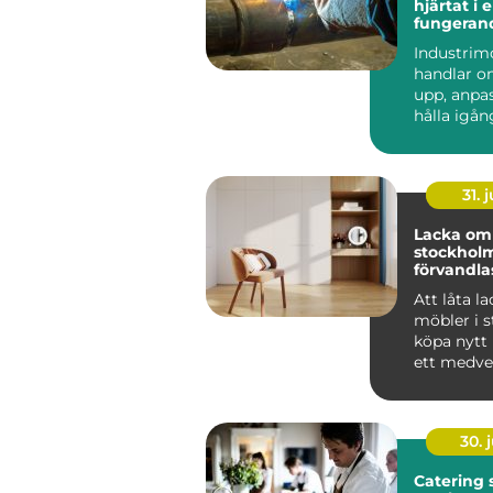
hjärtat i 
fungeran
anläggni
Industrim
handlar o
upp, anpa
hålla igå
som får en
att ...
31. j
Lacka om 
stockholm 
förvandlas
till hållba
Att låta l
möbler i st
köpa nytt 
ett medvet
många i St
30. j
Catering