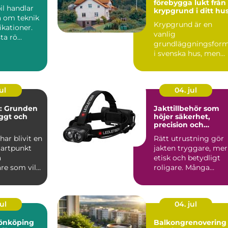
förebygga lukt från
il handlar
krypgrund i ditt hu
a om teknik
Krypgrund är en
ikationer.
vanlig
ta rö...
grundläggningsfor
i svenska hus, men
också en av de mest
uts...
ul
04. jul
: Grunden
Jakttillbehör som
yggt och
höjer säkerhet,
precision och
jöarbete
jaktglädje
ar blivit en
Rätt utrustning gör
tartpunkt
jakten tryggare, mer
a
etisk och betydligt
re som vill
roligare. Många
lj&...
jägare börjar med
vapen...
ul
04. jul
 jönköping
Balkongrenovering