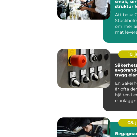
smak, ser
struktur f
minnesvä
Att boka 
Stockholm
om mer än
mat levere
många är
röda...
10. j
Säkerhetsb
avgörande
trygg ela
En Säkerh
är ofta de
hjälten i e
elanläggn
märks säll
vardagen, 
08. j
Begagnad