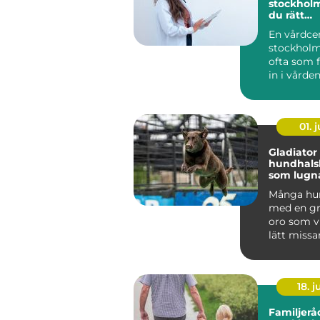
stockholm så väl
du rätt
husläkar
En vårdce
stockholm
ofta som f
in i vården
hjälp med a
01. j
Gladiator
hundhals
som lugna
och ånge
Många hun
med en gr
oro som v
lätt missa
mer än vanl
18. 
Familjerå