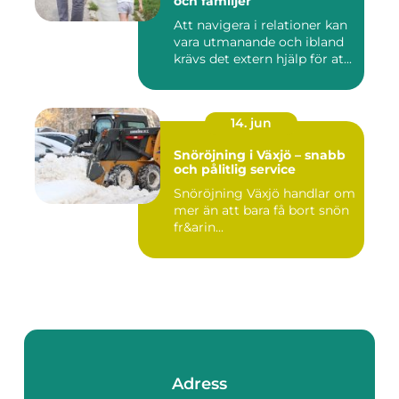
och familjer
Att navigera i relationer kan
vara utmanande och ibland
krävs det extern hjälp för at...
14. jun
Snöröjning i Växjö – snabb
och pålitlig service
Snöröjning Växjö handlar om
mer än att bara få bort snön
fr&arin...
Adress