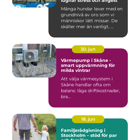
lugnar stress och ångest
Många hundar lever med en
grundnivå av oro som vi
människor lätt missar. De
skäller mer än vanligt, ...
30. jun
Värmepump i Skåne -
smart uppvärmning för
milda vintrar
Att välja värmesystem i
Skåne handlar ofta om
balans: låga driftkostnader,
bra...
18. jun
Familjerådgivning i
Stockholm – stöd för par