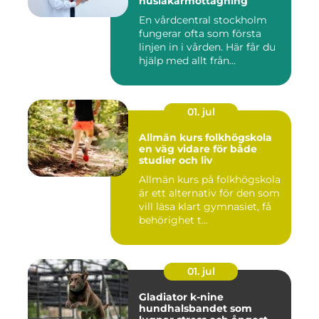
husläkarmottagning
En vårdcentral stockholm
fungerar ofta som första
linjen in i vården. Här får du
hjälp med allt från...
01. jul
Allmän kurs folkhögskola
en väg vidare för både
studier och liv
Allmän kurs på folkhögskola
är ett alternativ för den som
vill läsa klart gymnasiet, få
behörighet t...
01. jul
Gladiator k-nine
hundhalsbandet som