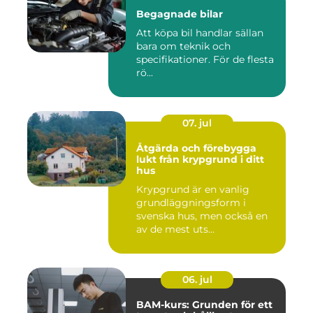
Begagnade bilar
Att köpa bil handlar sällan
bara om teknik och
specifikationer. För de flesta
rö...
07. jul
Åtgärda och förebygga
lukt från krypgrund i ditt
hus
Krypgrund är en vanlig
grundläggningsform i
svenska hus, men också en
av de mest uts...
06. jul
BAM-kurs: Grunden för ett