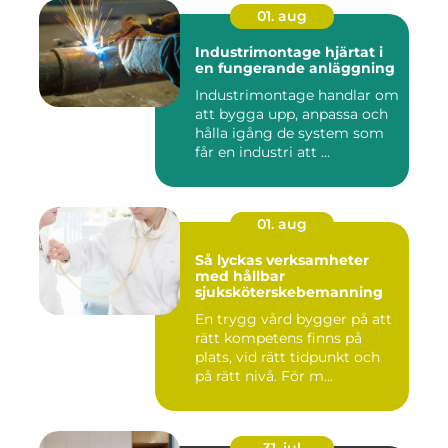
01. aug
Industrimontage hjärtat i
en fungerande anläggning
Industrimontage handlar om
att bygga upp, anpassa och
hålla igång de system som
får en industri att ...
01. aug
Så lyckas verksamheter
med hållbar
sjuksköterskebemanning
En trygg vård bygger på att
rätt kompetens finns på
plats, vid rätt tidpunkt och
på rätt nivå. För m...