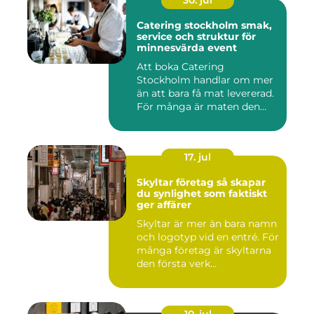
30. jul
Catering stockholm smak,
service och struktur för
minnesvärda event
Att boka Catering
Stockholm handlar om mer
än att bara få mat levererad.
För många är maten den
röda...
17. jul
Skyltar företag så skapar
du synlighet som faktiskt
ger affärer
Skyltar är mer än bara namn
och logotyp vid en entré. För
många företag är skyltarna
den första verk...