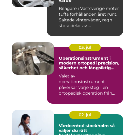
värde
Bilägare i Västsverige möter
tuffa förhållanden året runt.
Saltade vintervägar, regn
stora delar av ...
03. jul
Operationsinstrument i
modern ortopedi precision,
säkerhet och långsiktig
kvalitet
Valet av
operationsinstrument
påverkar varje steg i en
ortopedisk operation från
första hudsnitt ti...
02. jul
Vårdcentral stockholm så
väljer du rätt