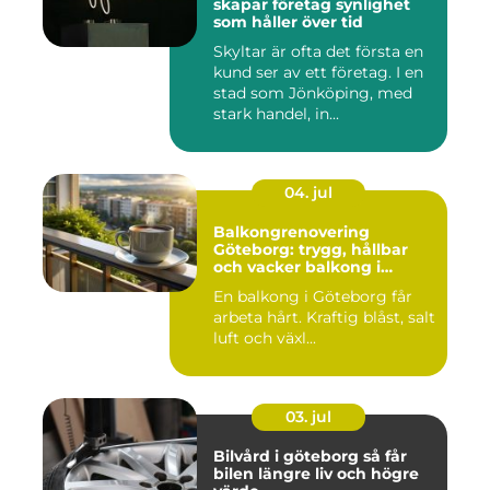
skapar företag synlighet
som håller över tid
Skyltar är ofta det första en
kund ser av ett företag. I en
stad som Jönköping, med
stark handel, in...
04. jul
Balkongrenovering
Göteborg: trygg, hållbar
och vacker balkong i
kustklimat
En balkong i Göteborg får
arbeta hårt. Kraftig blåst, salt
luft och växl...
03. jul
Bilvård i göteborg så får
bilen längre liv och högre