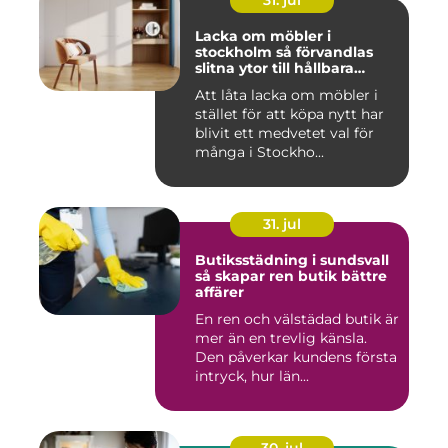
31. jul
Lacka om möbler i
stockholm så förvandlas
slitna ytor till hållbara
favoriter
Att låta lacka om möbler i
stället för att köpa nytt har
blivit ett medvetet val för
många i Stockho...
31. jul
Butiksstädning i sundsvall
så skapar ren butik bättre
affärer
En ren och välstädad butik är
mer än en trevlig känsla.
Den påverkar kundens första
intryck, hur län...