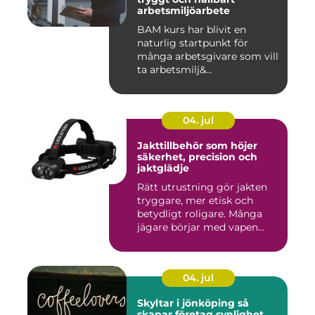
arbetsmiljöarbete
BAM kurs har blivit en
naturlig startpunkt för
många arbetsgivare som vill
ta arbetsmilj&...
04. jul
Jakttillbehör som höjer
säkerhet, precision och
jaktglädje
Rätt utrustning gör jakten
tryggare, mer etisk och
betydligt roligare. Många
jägare börjar med vapen...
04. jul
Skyltar i jönköping så
skapar företag synlighet