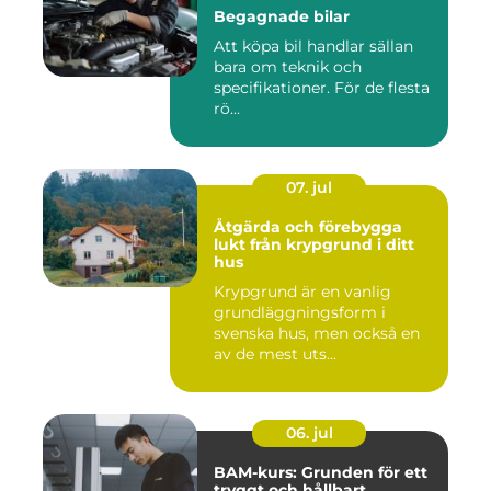
Begagnade bilar
Att köpa bil handlar sällan
bara om teknik och
specifikationer. För de flesta
rö...
07. jul
Åtgärda och förebygga
lukt från krypgrund i ditt
hus
Krypgrund är en vanlig
grundläggningsform i
svenska hus, men också en
av de mest uts...
06. jul
BAM-kurs: Grunden för ett
tryggt och hållbart