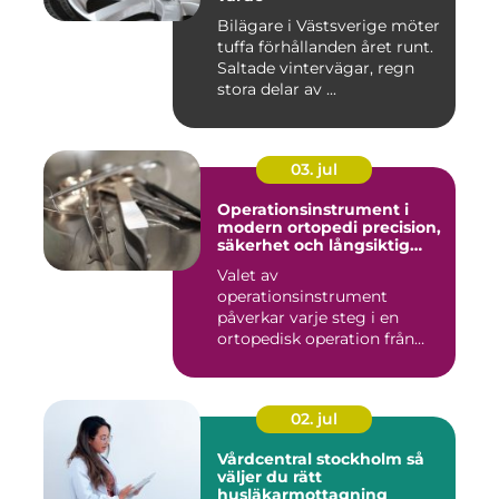
Bilägare i Västsverige möter
tuffa förhållanden året runt.
Saltade vintervägar, regn
stora delar av ...
03. jul
Operationsinstrument i
modern ortopedi precision,
säkerhet och långsiktig
kvalitet
Valet av
operationsinstrument
påverkar varje steg i en
ortopedisk operation från
första hudsnitt ti...
02. jul
Vårdcentral stockholm så
väljer du rätt
husläkarmottagning