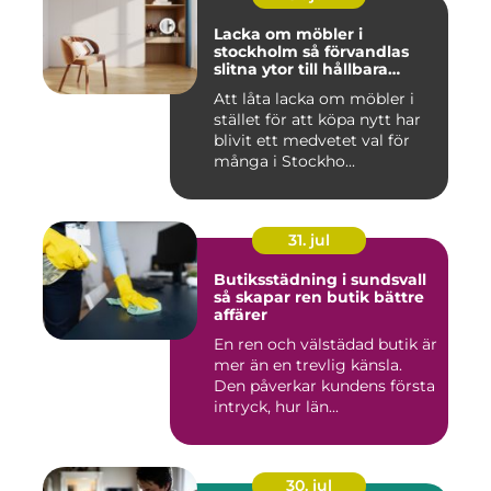
Lacka om möbler i
stockholm så förvandlas
slitna ytor till hållbara
favoriter
Att låta lacka om möbler i
stället för att köpa nytt har
blivit ett medvetet val för
många i Stockho...
31. jul
Butiksstädning i sundsvall
så skapar ren butik bättre
affärer
En ren och välstädad butik är
mer än en trevlig känsla.
Den påverkar kundens första
intryck, hur län...
30. jul