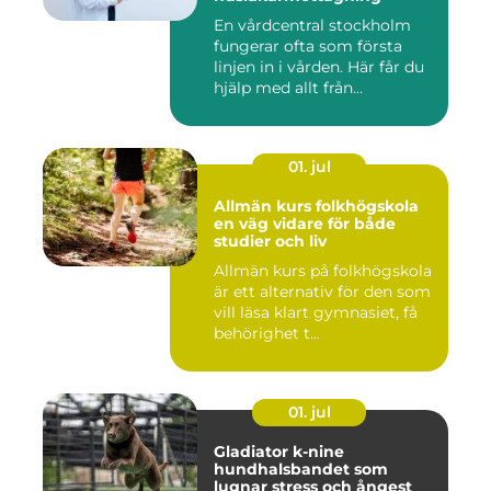
En vårdcentral stockholm
fungerar ofta som första
linjen in i vården. Här får du
hjälp med allt från...
01. jul
Allmän kurs folkhögskola
en väg vidare för både
studier och liv
Allmän kurs på folkhögskola
är ett alternativ för den som
vill läsa klart gymnasiet, få
behörighet t...
01. jul
Gladiator k-nine
hundhalsbandet som
lugnar stress och ångest