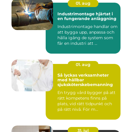
01. aug
Industrimontage hjärtat i
en fungerande anläggning
Industrimontage handlar om
att bygga upp, anpassa och
hålla igång de system som
får en industri att ...
01. aug
Så lyckas verksamheter
med hållbar
sjuksköterskebemanning
En trygg vård bygger på att
rätt kompetens finns på
plats, vid rätt tidpunkt och
på rätt nivå. För m...
31. jul