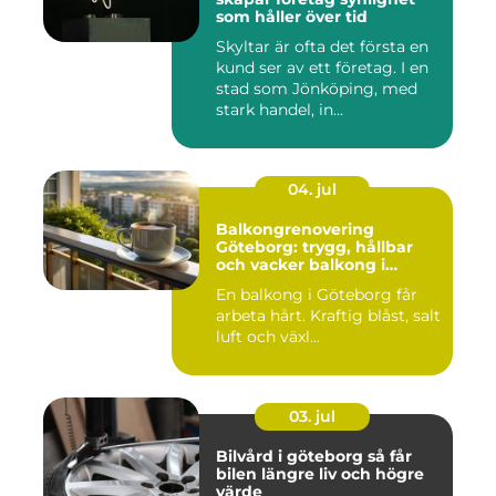
som håller över tid
Skyltar är ofta det första en
kund ser av ett företag. I en
stad som Jönköping, med
stark handel, in...
04. jul
Balkongrenovering
Göteborg: trygg, hållbar
och vacker balkong i
kustklimat
En balkong i Göteborg får
arbeta hårt. Kraftig blåst, salt
luft och växl...
03. jul
Bilvård i göteborg så får
bilen längre liv och högre
värde