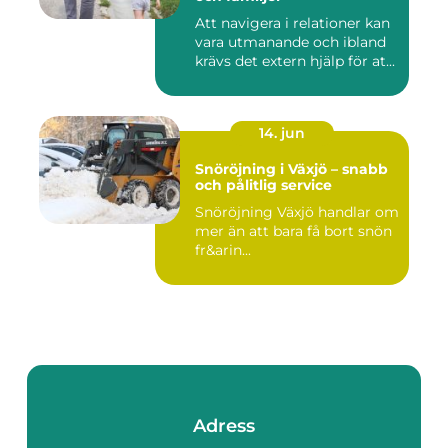
Att navigera i relationer kan
vara utmanande och ibland
krävs det extern hjälp för at...
14. jun
Snöröjning i Växjö – snabb
och pålitlig service
Snöröjning Växjö handlar om
mer än att bara få bort snön
fr&arin...
Adress