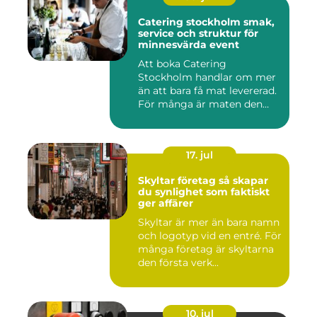
Catering stockholm smak,
service och struktur för
minnesvärda event
Att boka Catering
Stockholm handlar om mer
än att bara få mat levererad.
För många är maten den
röda...
17. jul
Skyltar företag så skapar
du synlighet som faktiskt
ger affärer
Skyltar är mer än bara namn
och logotyp vid en entré. För
många företag är skyltarna
den första verk...
10. jul