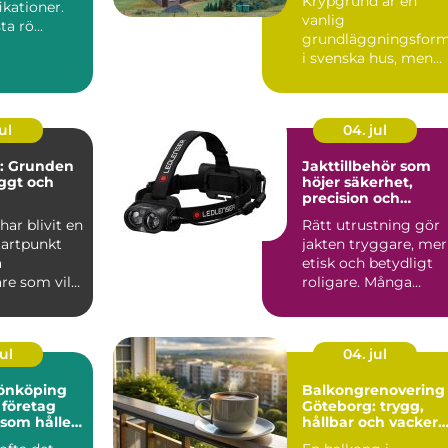
Krypgrund är en
ikationer.
vanlig
ta rö...
grundläggningsfor
i svenska hus, men
också en av de mest
uts...
ul
04. jul
: Grunden
Jakttillbehör som
yggt och
höjer säkerhet,
precision och
jöarbete
jaktglädje
ar blivit en
Rätt utrustning gör
tartpunkt
jakten tryggare, mer
a
etisk och betydligt
re som vill
roligare. Många
lj&...
jägare börjar med
vapen...
ul
04. jul
 jönköping
Balkongrenovering
 företag
Göteborg: trygg,
 som håller
hållbar och vacker
balkong i kustklima