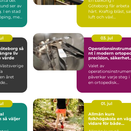
 ofta det
En balkong i
kund ser av
Göteborg får arbeta
. I en stad
hårt. Kraftig blåst, sa
öping, med
luft och växl...
l, in...
ul
03. jul
öteborg så
Operationsinstrum
längre liv
nt i modern ortope
e värde
precision, säkerhet
och långsiktig
 Västsverige
Valet av
kvalitet
fa
operationsinstrumen
en året
påverkar varje steg i
ade
en ortopedisk
r, regn
operation från första
av ...
hudsnitt ti...
ul
01. jul
al
Allmän kurs
jer
folkhögskola en väg
vidare för både
mottagning
studier och liv