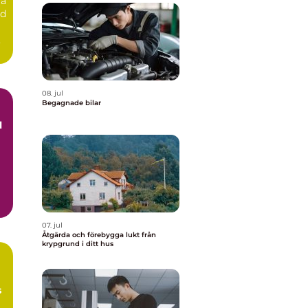
ra
id
08. jul
Begagnade bilar
h
07. jul
Åtgärda och förebygga lukt från
krypgrund i ditt hus
s