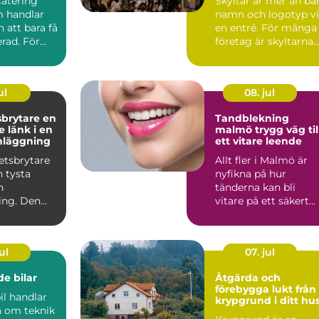
Catering
Skyltar är mer än ba
 handlar
namn och logotyp v
 att bara få
en entré. För många
rad. För
företag är skyltarna
 maten den
den första verk...
ul
08. jul
rytare en
Tandblekning
 länk i en
malmö trygg väg till
nläggning
ett vitare leende
etsbrytare
Allt fler i Malmö är
n tysta
nyfikna på hur
n
tänderna kan bli
ing. Den
vitare på ett säkert
an i
sätt. Kaffe, te, vin oc
men nä...
r...
ul
07. jul
e bilar
Åtgärda och
förebygga lukt från
il handlar
krypgrund i ditt hu
a om teknik