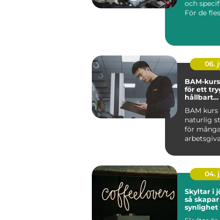
och specif
För de fles
06. j
BAM-kurs
för ett tr
hållbart
arbetsmil
BAM kurs h
naturlig s
för mång
arbetsgiva
ta arbetsmi
04. j
Skyltar i
så skapar
synlighet
över tid