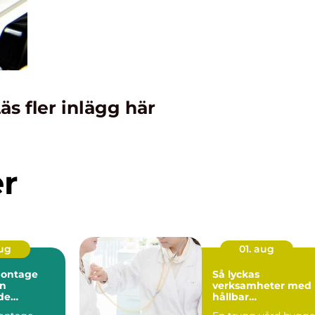
äs fler inlägg här
er
aug
01. aug
montage
Så lyckas
en
verksamheter med
de
hållbar
ng
sjuksköterskebema