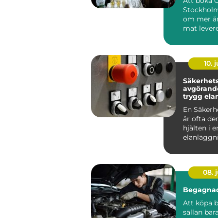
Att boka 
Stockholm
om mer än
mat levere
många är
röda...
10. j
Säkerhetsb
avgörande
trygg ela
En Säkerh
är ofta de
hjälten i e
elanläggn
märks säll
vardagen, 
08. j
Begagnad
Att köpa b
sällan bar