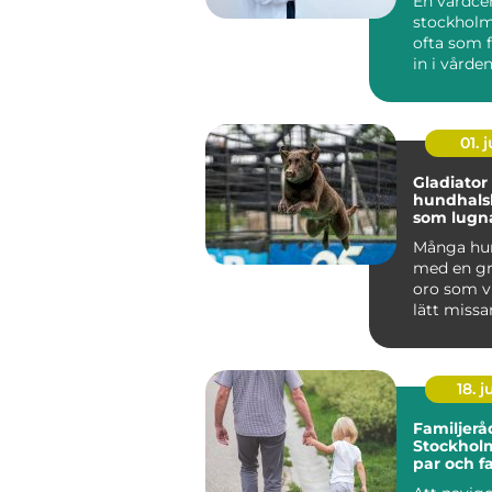
En vårdce
stockholm
ofta som f
in i vården
hjälp med a
01. j
Gladiator
hundhals
som lugna
och ånge
Många hun
med en gr
oro som v
lätt missa
mer än vanl
18. 
Familjerå
Stockholm
par och f