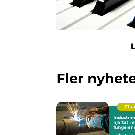
L
Fler nyhet
01. 
Industri
hjärtat i 
fungeran
anläggni