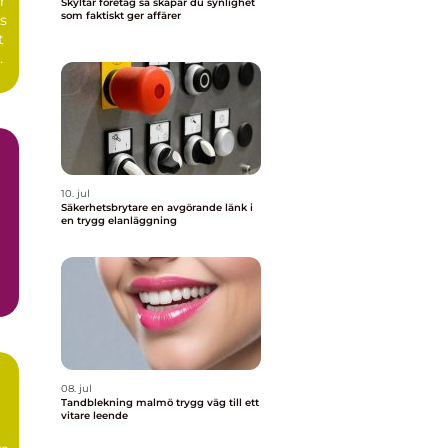
r
Skyltar företag så skapar du synlighet
som faktiskt ger affärer
s
t
10. jul
Säkerhetsbrytare en avgörande länk i
en trygg elanläggning
08. jul
Tandblekning malmö trygg väg till ett
vitare leende