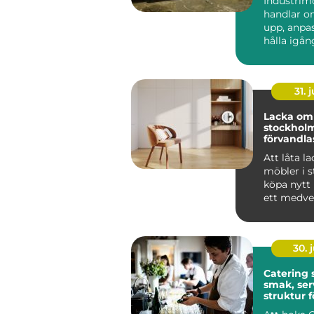
Industrim
handlar o
upp, anpa
hålla igå
som får en
att ...
31. j
Lacka om 
stockholm 
förvandlas
till hållba
Att låta l
möbler i st
köpa nytt 
ett medvet
många i St
30. j
Catering
smak, ser
struktur f
minnesvä