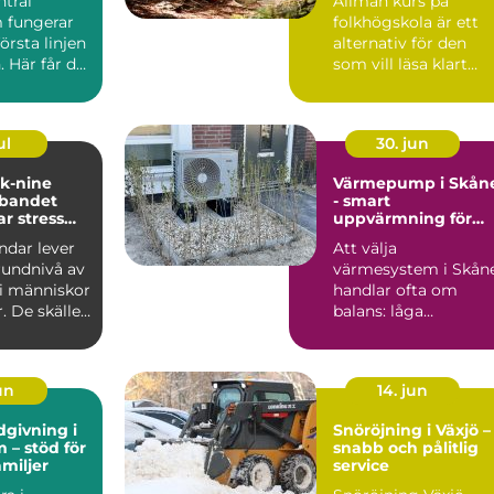
ntral
Allmän kurs på
 fungerar
folkhögskola är ett
örsta linjen
alternativ för den
. Här får du
som vill läsa klart
llt från...
gymnasiet, få
behörighet t...
ul
30. jun
 k-nine
Värmepump i Skån
bandet
- smart
r stress
uppvärmning för
st
milda vintrar
dar lever
Att välja
undnivå av
värmesystem i Skån
i människor
handlar ofta om
r. De skäller
balans: låga
igt, ...
driftkostnader, bra...
jun
14. jun
dgivning i
Snöröjning i Växjö –
 – stöd för
snabb och pålitlig
amiljer
service