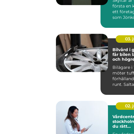
Skyltar är
första en 
ett företag
som Jönk
stark hande
03. j
Bilvård i g
får bilen 
och högr
Bilägare i
möter tuf
förhålland
runt. Salt
vinterväga
stora delar 
02. j
Vårdcentr
stockholm så väl
du rätt
husläkar