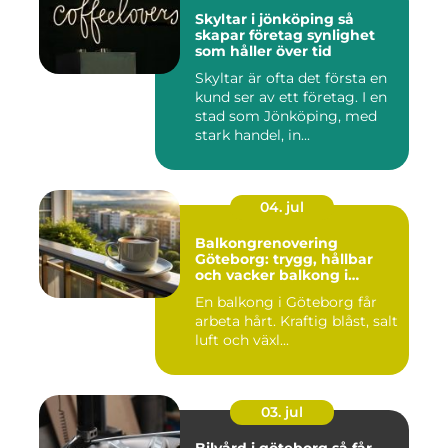
Skyltar i jönköping så
skapar företag synlighet
som håller över tid
Skyltar är ofta det första en
kund ser av ett företag. I en
stad som Jönköping, med
stark handel, in...
04. jul
Balkongrenovering
Göteborg: trygg, hållbar
och vacker balkong i
kustklimat
En balkong i Göteborg får
arbeta hårt. Kraftig blåst, salt
luft och växl...
03. jul