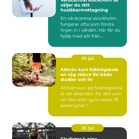
Vårdcentral stockholm så
väljer du rätt
husläkarmottagning
En vårdcentral stockholm
fungerar ofta som första
linjen in i vården. Här får du
hjälp med allt från...
01. jul
Allmän kurs folkhögskola
en väg vidare för både
studier och liv
Allmän kurs på folkhögskola
är ett alternativ för den som
vill läsa klart gymnasiet, få
behörighet t...
01. jul