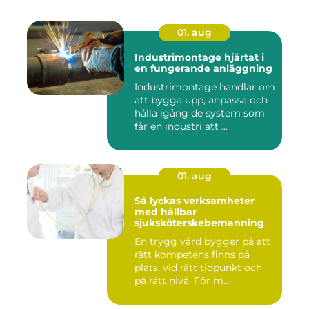
01. aug
Industrimontage hjärtat i
en fungerande anläggning
Industrimontage handlar om
att bygga upp, anpassa och
hålla igång de system som
får en industri att ...
01. aug
Så lyckas verksamheter
med hållbar
sjuksköterskebemanning
En trygg vård bygger på att
rätt kompetens finns på
plats, vid rätt tidpunkt och
på rätt nivå. För m...