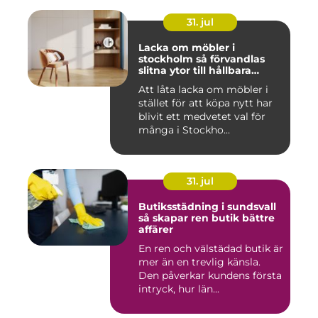
31. jul
Lacka om möbler i
stockholm så förvandlas
slitna ytor till hållbara
favoriter
Att låta lacka om möbler i
stället för att köpa nytt har
blivit ett medvetet val för
många i Stockho...
31. jul
Butiksstädning i sundsvall
så skapar ren butik bättre
affärer
En ren och välstädad butik är
mer än en trevlig känsla.
Den påverkar kundens första
intryck, hur län...