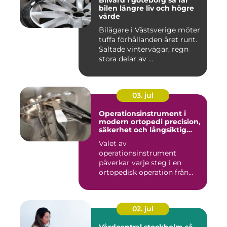
Bilvård i göteborg så får
bilen längre liv och högre
värde
Bilägare i Västsverige möter
tuffa förhållanden året runt.
Saltade vintervägar, regn
stora delar av ...
03. jul
Operationsinstrument i
modern ortopedi precision,
säkerhet och långsiktig
kvalitet
Valet av
operationsinstrument
påverkar varje steg i en
ortopedisk operation från
första hudsnitt ti...
02. jul