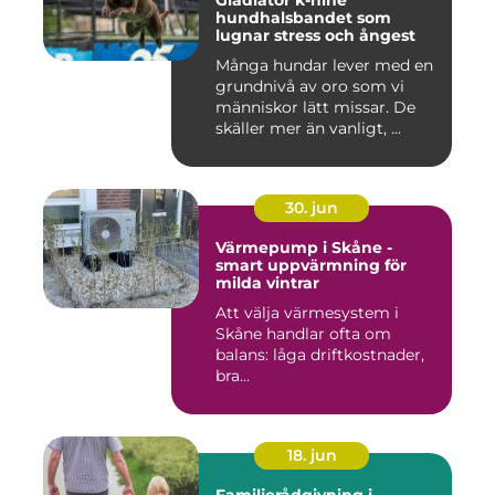
Gladiator k-nine
hundhalsbandet som
lugnar stress och ångest
Många hundar lever med en
grundnivå av oro som vi
människor lätt missar. De
skäller mer än vanligt, ...
30. jun
Värmepump i Skåne -
smart uppvärmning för
milda vintrar
Att välja värmesystem i
Skåne handlar ofta om
balans: låga driftkostnader,
bra...
18. jun