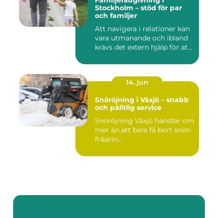
Familjerådgivning i
Stockholm – stöd för par
och familjer
Att navigera i relationer kan
vara utmanande och ibland
krävs det extern hjälp för at...
14. jun
Snöröjning i Växjö – snabb
och pålitlig service
Snöröjning Växjö handlar om
mer än att bara få bort snön
fr&arin...