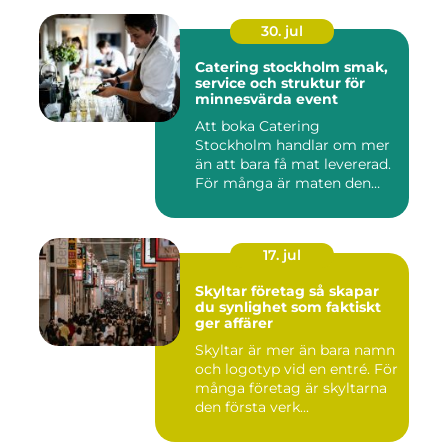
30. jul
Catering stockholm smak,
service och struktur för
minnesvärda event
Att boka Catering
Stockholm handlar om mer
än att bara få mat levererad.
För många är maten den
röda...
17. jul
Skyltar företag så skapar
du synlighet som faktiskt
ger affärer
Skyltar är mer än bara namn
och logotyp vid en entré. För
många företag är skyltarna
den första verk...