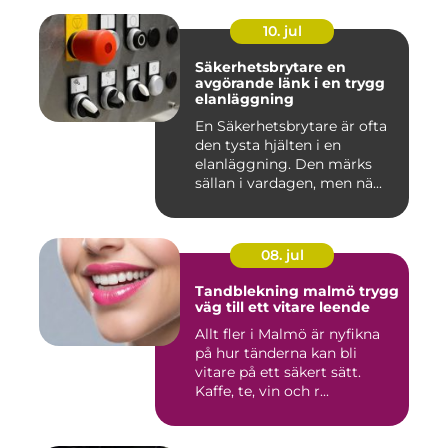
10. jul
Säkerhetsbrytare en
avgörande länk i en trygg
elanläggning
En Säkerhetsbrytare är ofta
den tysta hjälten i en
elanläggning. Den märks
sällan i vardagen, men nä...
08. jul
Tandblekning malmö trygg
väg till ett vitare leende
Allt fler i Malmö är nyfikna
på hur tänderna kan bli
vitare på ett säkert sätt.
Kaffe, te, vin och r...