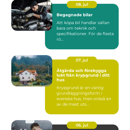
08. jul
Begagnade bilar
Att köpa bil handlar sällan
bara om teknik och
specifikationer. För de flesta
rö...
07. jul
Åtgärda och förebygga
lukt från krypgrund i ditt
hus
Krypgrund är en vanlig
grundläggningsform i
svenska hus, men också en
av de mest uts...
06. jul