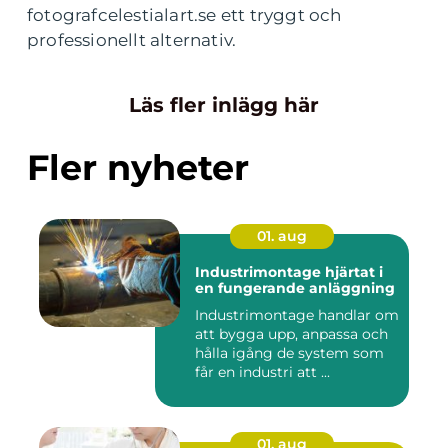
fotografcelestialart.se ett tryggt och
professionellt alternativ.
Läs fler inlägg här
Fler nyheter
01. aug
Industrimontage hjärtat i
en fungerande anläggning
Industrimontage handlar om
att bygga upp, anpassa och
hålla igång de system som
får en industri att ...
01. aug