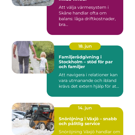
Att välja värmesystem i
Skåne handlar ofta om
balans: låga driftkostnader,
bra...
18. jun
Familjerådgivning i
Stockholm – stöd för par
och familjer
Att navigera i relationer kan
vara utmanande och ibland
krävs det extern hjälp för at...
14. jun
Snöröjning i Växjö – snabb
och pålitlig service
Snöröjning Växjö handlar om