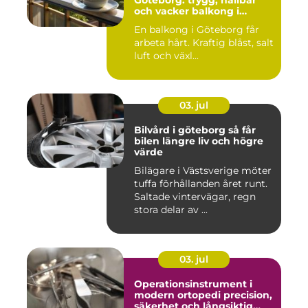
Göteborg: trygg, hållbar
och vacker balkong i
kustklimat
En balkong i Göteborg får
arbeta hårt. Kraftig blåst, salt
luft och växl...
03. jul
Bilvård i göteborg så får
bilen längre liv och högre
värde
Bilägare i Västsverige möter
tuffa förhållanden året runt.
Saltade vintervägar, regn
stora delar av ...
03. jul
Operationsinstrument i
modern ortopedi precision,
säkerhet och långsiktig