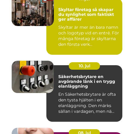
Skyltar företag så skapar
du synlighet som faktiskt
ger affärer
Skyltar är mer än bara namn
och logotyp vid en entré. För
många företag är skyltarna
den första verk...
10. jul
Säkerhetsbrytare en
avgörande länk i en trygg
elanläggning
En Säkerhetsbrytare är ofta
den tysta hjälten i en
elanläggning. Den märks
sällan i vardagen, men nä...
08. jul