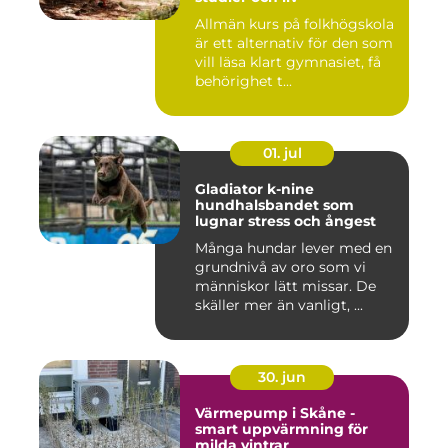
Allmän kurs på folkhögskola
är ett alternativ för den som
vill läsa klart gymnasiet, få
behörighet t...
01. jul
Gladiator k-nine
hundhalsbandet som
lugnar stress och ångest
Många hundar lever med en
grundnivå av oro som vi
människor lätt missar. De
skäller mer än vanligt, ...
30. jun
Värmepump i Skåne -
smart uppvärmning för
milda vintrar