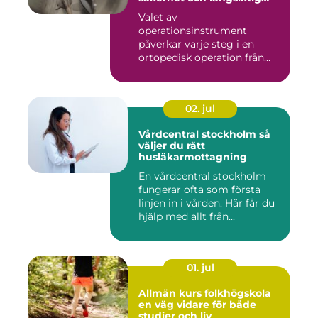
kvalitet
Valet av
operationsinstrument
påverkar varje steg i en
ortopedisk operation från
första hudsnitt ti...
02. jul
Vårdcentral stockholm så
väljer du rätt
husläkarmottagning
En vårdcentral stockholm
fungerar ofta som första
linjen in i vården. Här får du
hjälp med allt från...
01. jul
Allmän kurs folkhögskola
en väg vidare för både
studier och liv