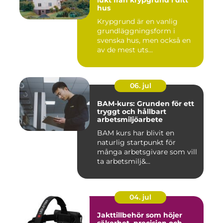
lukt från krypgrund i ditt
hus
Krypgrund är en vanlig
grundläggningsform i
svenska hus, men också en
av de mest uts...
06. jul
BAM-kurs: Grunden för ett
tryggt och hållbart
arbetsmiljöarbete
BAM kurs har blivit en
naturlig startpunkt för
många arbetsgivare som vill
ta arbetsmilj&...
04. jul
Jakttillbehör som höjer