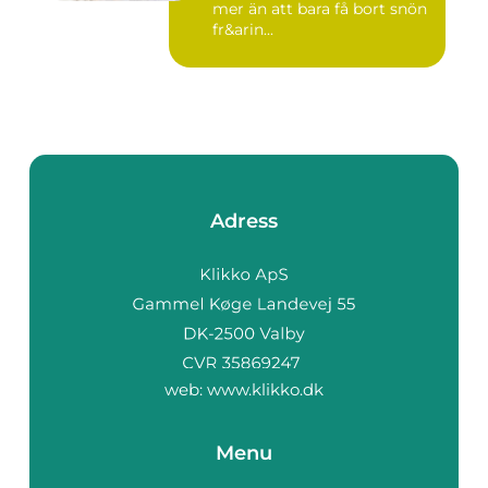
mer än att bara få bort snön
fr&arin...
Adress
web:
www.klikko.dk
Menu