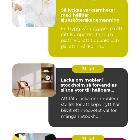
Så lyckas verksamheter
med hållbar
sjuksköterskebemanning
En trygg vård bygger på att
rätt kompetens finns på
plats, vid rätt tidpunkt och
på rätt nivå. För m...
31. jul
Lacka om möbler i
stockholm så förvandlas
slitna ytor till hållbara
favoriter
Att låta lacka om möbler i
stället för att köpa nytt har
blivit ett medvetet val för
många i Stockho...
31. jul