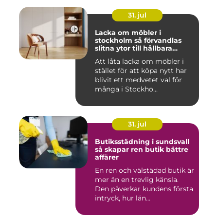
31. jul
Lacka om möbler i
stockholm så förvandlas
slitna ytor till hållbara
favoriter
Att låta lacka om möbler i
stället för att köpa nytt har
blivit ett medvetet val för
många i Stockho...
31. jul
Butiksstädning i sundsvall
så skapar ren butik bättre
affärer
En ren och välstädad butik är
mer än en trevlig känsla.
Den påverkar kundens första
intryck, hur län...