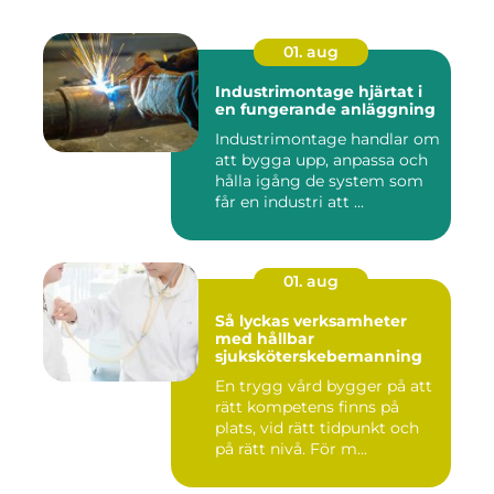
01. aug
Industrimontage hjärtat i
en fungerande anläggning
Industrimontage handlar om
att bygga upp, anpassa och
hålla igång de system som
får en industri att ...
01. aug
Så lyckas verksamheter
med hållbar
sjuksköterskebemanning
En trygg vård bygger på att
rätt kompetens finns på
plats, vid rätt tidpunkt och
på rätt nivå. För m...