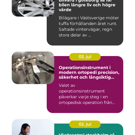
Bilvård i göteborg så får
bilen längre liv och högre
värde
Bilägare i Västsverige möter
tuffa förhållanden året runt.
Saltade vintervägar, regn
stora delar av ...
03. jul
Operationsinstrument i
modern ortopedi precision,
säkerhet och långsiktig
kvalitet
Valet av
operationsinstrument
påverkar varje steg i en
ortopedisk operation från
första hudsnitt ti...
02. jul