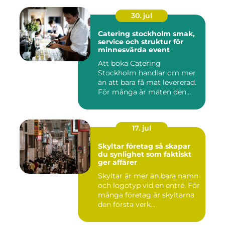
30. jul
Catering stockholm smak,
service och struktur för
minnesvärda event
Att boka Catering
Stockholm handlar om mer
än att bara få mat levererad.
För många är maten den
röda...
17. jul
Skyltar företag så skapar
du synlighet som faktiskt
ger affärer
Skyltar är mer än bara namn
och logotyp vid en entré. För
många företag är skyltarna
den första verk...