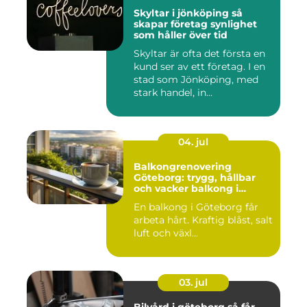
Skyltar i jönköping så
skapar företag synlighet
som håller över tid
Skyltar är ofta det första en
kund ser av ett företag. I en
stad som Jönköping, med
stark handel, in...
04. jul
Balkongrenovering
Göteborg: trygg, hållbar
och vacker balkong i
kustklimat
En balkong i Göteborg får
arbeta hårt. Kraftig blåst, salt
luft och växl...
03. jul