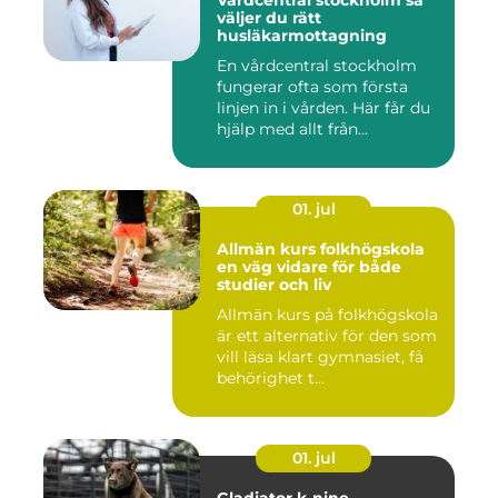
Vårdcentral stockholm så
väljer du rätt
husläkarmottagning
En vårdcentral stockholm
fungerar ofta som första
linjen in i vården. Här får du
hjälp med allt från...
01. jul
Allmän kurs folkhögskola
en väg vidare för både
studier och liv
Allmän kurs på folkhögskola
är ett alternativ för den som
vill läsa klart gymnasiet, få
behörighet t...
01. jul