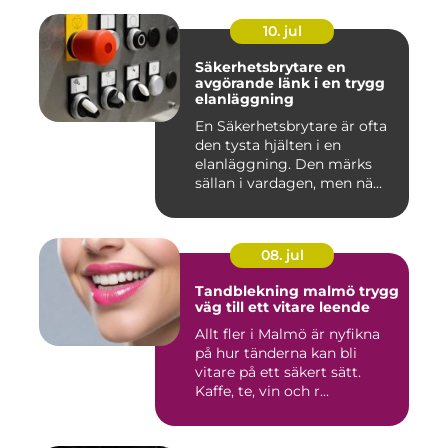
10. jul
Säkerhetsbrytare en
avgörande länk i en trygg
elanläggning
En Säkerhetsbrytare är ofta
den tysta hjälten i en
elanläggning. Den märks
sällan i vardagen, men nä...
08. jul
Tandblekning malmö trygg
väg till ett vitare leende
Allt fler i Malmö är nyfikna
på hur tänderna kan bli
vitare på ett säkert sätt.
Kaffe, te, vin och r...