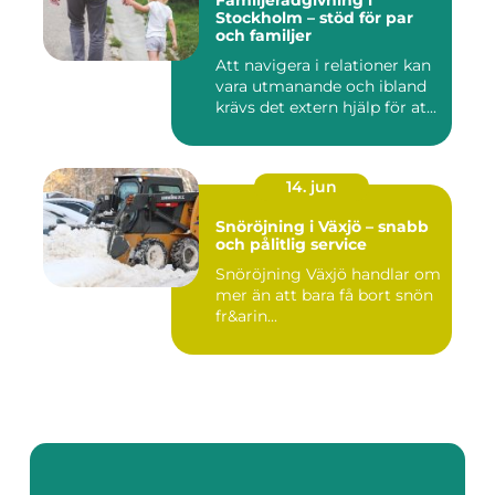
Familjerådgivning i
Stockholm – stöd för par
och familjer
Att navigera i relationer kan
vara utmanande och ibland
krävs det extern hjälp för at...
14. jun
Snöröjning i Växjö – snabb
och pålitlig service
Snöröjning Växjö handlar om
mer än att bara få bort snön
fr&arin...