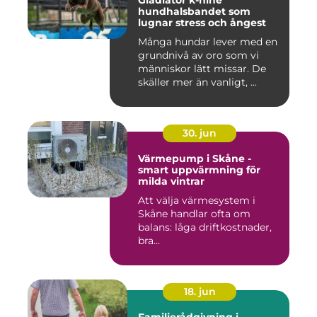
Gladiator k-nine
hundhalsbandet som
lugnar stress och ångest
Många hundar lever med en
grundnivå av oro som vi
människor lätt missar. De
skäller mer än vanligt, ...
30. jun
Värmepump i Skåne -
smart uppvärmning för
milda vintrar
Att välja värmesystem i
Skåne handlar ofta om
balans: låga driftkostnader,
bra...
18. jun