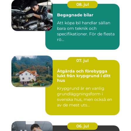
08. jul
Begagnade bilar
Att köpa bil handlar sällan
bara om teknik och
specifikationer. För de flesta
rö...
07. jul
Åtgärda och förebygga
lukt från krypgrund i ditt
hus
Krypgrund är en vanlig
grundläggningsform i
svenska hus, men också en
av de mest uts...
06. jul