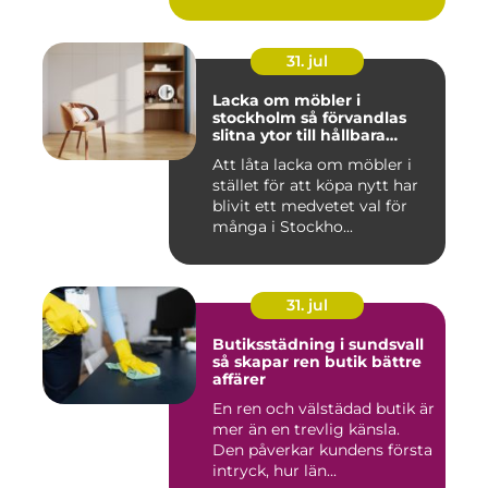
31. jul
Lacka om möbler i
stockholm så förvandlas
slitna ytor till hållbara
favoriter
Att låta lacka om möbler i
stället för att köpa nytt har
blivit ett medvetet val för
många i Stockho...
31. jul
Butiksstädning i sundsvall
så skapar ren butik bättre
affärer
En ren och välstädad butik är
mer än en trevlig känsla.
Den påverkar kundens första
intryck, hur län...