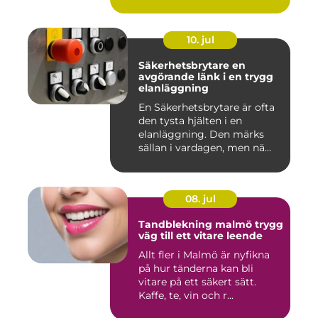
10. jul
Säkerhetsbrytare en
avgörande länk i en trygg
elanläggning
En Säkerhetsbrytare är ofta
den tysta hjälten i en
elanläggning. Den märks
sällan i vardagen, men nä...
08. jul
Tandblekning malmö trygg
väg till ett vitare leende
Allt fler i Malmö är nyfikna
på hur tänderna kan bli
vitare på ett säkert sätt.
Kaffe, te, vin och r...