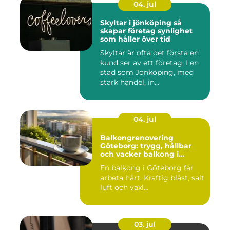
04. jul
Skyltar i jönköping så
skapar företag synlighet
som håller över tid
Skyltar är ofta det första en
kund ser av ett företag. I en
stad som Jönköping, med
stark handel, in...
04. jul
Balkongrenovering
Göteborg: trygg, hållbar
och vacker balkong i
kustklimat
En balkong i Göteborg får
arbeta hårt. Kraftig blåst, salt
luft och växl...
03. jul