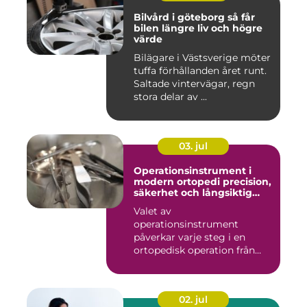
Bilvård i göteborg så får
bilen längre liv och högre
värde
Bilägare i Västsverige möter
tuffa förhållanden året runt.
Saltade vintervägar, regn
stora delar av ...
03. jul
Operationsinstrument i
modern ortopedi precision,
säkerhet och långsiktig
kvalitet
Valet av
operationsinstrument
påverkar varje steg i en
ortopedisk operation från
första hudsnitt ti...
02. jul