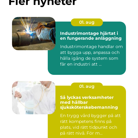
Fler nyheter
01. aug
Industrimontage hjärtat i
en fungerande anläggning
Industrimontage handlar om
att bygga upp, anpassa och
hålla igång de system som
får en industri att ...
01. aug
Så lyckas verksamheter
med hållbar
sjuksköterskebemanning
En trygg vård bygger på att
rätt kompetens finns på
plats, vid rätt tidpunkt och
på rätt nivå. För m...