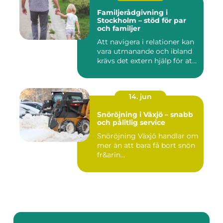
Familjerådgivning i
Stockholm – stöd för par
och familjer
Att navigera i relationer kan
vara utmanande och ibland
krävs det extern hjälp för at...
14. jun
Snöröjning i Växjö – snabb
och pålitlig service
Snöröjning Växjö handlar om
mer än att bara få bort snön
fr&arin...