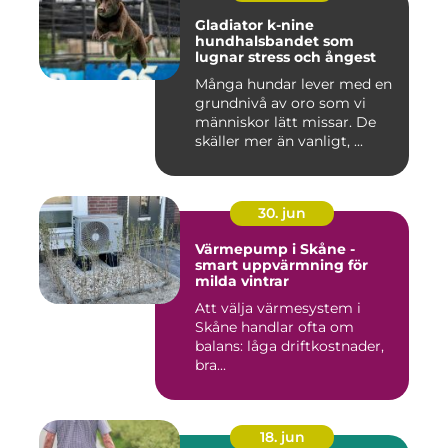
Gladiator k-nine
hundhalsbandet som
lugnar stress och ångest
Många hundar lever med en
grundnivå av oro som vi
människor lätt missar. De
skäller mer än vanligt, ...
30. jun
Värmepump i Skåne -
smart uppvärmning för
milda vintrar
Att välja värmesystem i
Skåne handlar ofta om
balans: låga driftkostnader,
bra...
18. jun