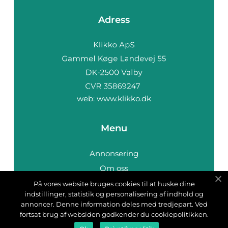
Adress
web:
www.klikko.dk
Menu
Annonsering
Om oss
Cookies
På vores website bruges cookies til at huske dine
indstillinger, statistik og personalisering af indhold og
Kontakta oss
annoncer. Denne information deles med tredjepart. Ved
Sitemap
fortsat brug af websiden godkender du cookiepolitikken.