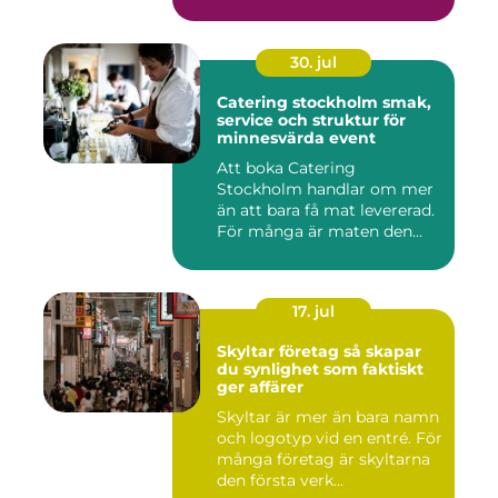
30. jul
Catering stockholm smak,
service och struktur för
minnesvärda event
Att boka Catering
Stockholm handlar om mer
än att bara få mat levererad.
För många är maten den
röda...
17. jul
Skyltar företag så skapar
du synlighet som faktiskt
ger affärer
Skyltar är mer än bara namn
och logotyp vid en entré. För
många företag är skyltarna
den första verk...