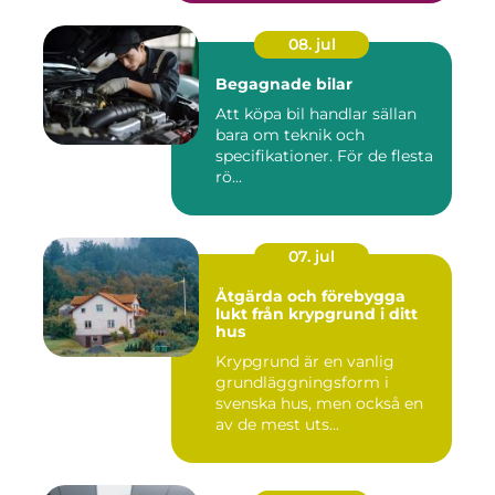
08. jul
Begagnade bilar
Att köpa bil handlar sällan
bara om teknik och
specifikationer. För de flesta
rö...
07. jul
Åtgärda och förebygga
lukt från krypgrund i ditt
hus
Krypgrund är en vanlig
grundläggningsform i
svenska hus, men också en
av de mest uts...