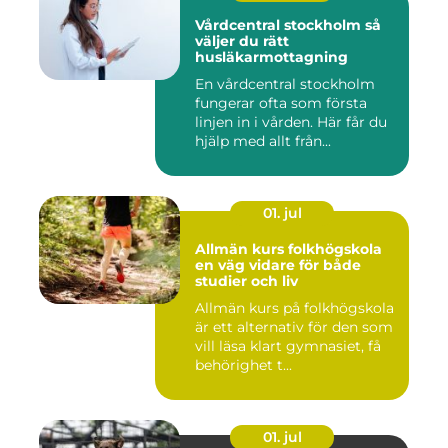
Vårdcentral stockholm så
väljer du rätt
husläkarmottagning
En vårdcentral stockholm
fungerar ofta som första
linjen in i vården. Här får du
hjälp med allt från...
01. jul
Allmän kurs folkhögskola
en väg vidare för både
studier och liv
Allmän kurs på folkhögskola
är ett alternativ för den som
vill läsa klart gymnasiet, få
behörighet t...
01. jul