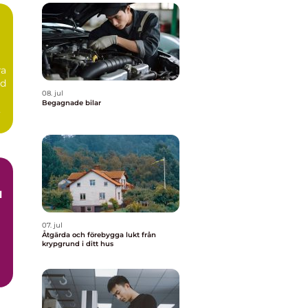
ra
id
08. jul
Begagnade bilar
07. jul
Åtgärda och förebygga lukt från
krypgrund i ditt hus
h