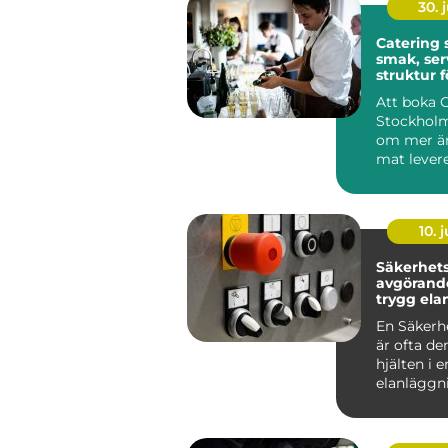
30. j
Catering
smak, ser
struktur f
minnesvä
Att boka 
Stockholm
om mer än
mat levere
många är
röda...
10. j
Säkerhetsb
avgörande
trygg ela
En Säkerh
är ofta de
hjälten i e
elanläggn
märks säll
vardagen, 