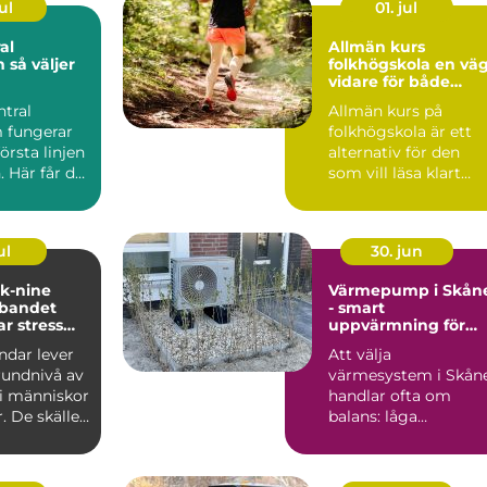
ul
01. jul
al
Allmän kurs
jer
folkhögskola en väg
vidare för både
mottagning
studier och liv
ntral
Allmän kurs på
 fungerar
folkhögskola är ett
örsta linjen
alternativ för den
. Här får du
som vill läsa klart
llt från...
gymnasiet, få
behörighet t...
ul
30. jun
 k-nine
Värmepump i Skån
bandet
- smart
r stress
uppvärmning för
st
milda vintrar
dar lever
Att välja
undnivå av
värmesystem i Skån
i människor
handlar ofta om
r. De skäller
balans: låga
igt, ...
driftkostnader, bra...