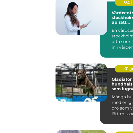
02. j
Vårdcentr
stockholm så väl
du rätt
husläkar
En vårdce
stockholm
ofta som f
in i vården
hjälp med a
01. j
Gladiator
hundhals
som lugna
och ånge
Många hun
med en gr
oro som v
lätt missa
mer än vanl