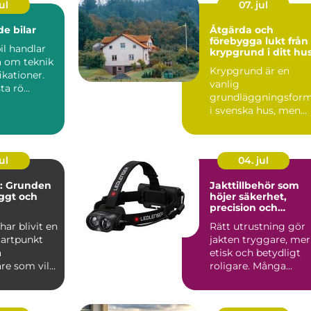
ul
07. jul
e bilar
Åtgärda och
förebygga lukt från
il handlar
krypgrund i ditt hu
a om teknik
Krypgrund är en
ikationer.
vanlig
ta rö...
grundläggningsfor
i svenska hus, men
också en av de mest
uts...
ul
04. jul
: Grunden
Jakttillbehör som
yggt och
höjer säkerhet,
precision och
jöarbete
jaktglädje
ar blivit en
Rätt utrustning gör
tartpunkt
jakten tryggare, mer
a
etisk och betydligt
re som vill
roligare. Många
lj&...
jägare börjar med
vapen...