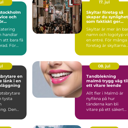
ul
17. jul
 stockholm
Skyltar företag så
vice och
skapar du synlighet
ör
som faktiskt ger
rda event
affärer
Catering
Skyltar är mer än ba
 handlar
namn och logotyp v
 att bara få
en entré. För många
rad. För
företag är skyltarna
 maten den
den första verk...
ul
08. jul
rytare en
Tandblekning
 länk i en
malmö trygg väg till
nläggning
ett vitare leende
etsbrytare
Allt fler i Malmö är
n tysta
nyfikna på hur
n
tänderna kan bli
ing. Den
vitare på ett säkert
an i
sätt. Kaffe, te, vin oc
men nä...
r...