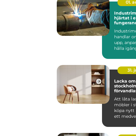
01. 
Industri
hjärtat i 
fungeran
anläggni
Industrim
handlar o
upp, anpa
hålla igå
som får en
att ...
31. j
Lacka om 
stockholm 
förvandlas
till hållba
Att låta l
möbler i st
köpa nytt 
ett medvet
många i St