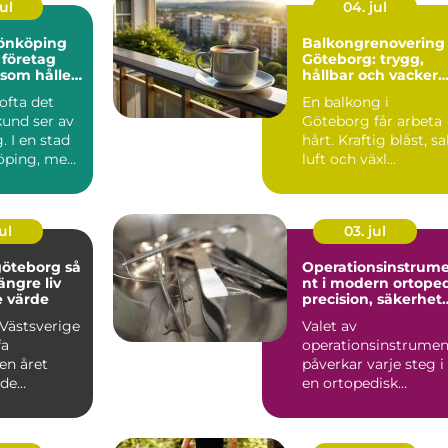
ul
04. jul
 jönköping
Balkongrenovering
 företag
Göteborg: trygg,
 som håller
hållbar och vacker
balkong i kustklima
 ofta det
En balkong i
kund ser av
Göteborg får arbeta
. I en stad
hårt. Kraftig blåst, sa
öping, med
luft och växl...
l, in...
ul
03. jul
öteborg så
Operationsinstrum
längre liv
nt i modern ortope
e värde
precision, säkerhet
och långsiktig
 Västsverige
Valet av
kvalitet
fa
operationsinstrumen
en året
påverkar varje steg i
ade
en ortopedisk
r, regn
operation från första
av ...
hudsnitt ti...