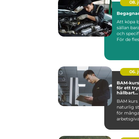
08. j
Begagnad
Att köpa b
sällan bar
och specif
För de fles
06. j
BAM-kurs
för ett tr
hållbart
arbetsmil
BAM kurs h
naturlig s
för mång
arbetsgiva
ta arbetsmi