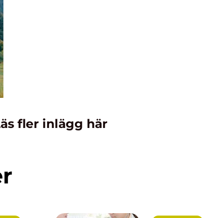
äs fler inlägg här
er