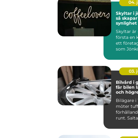
04. j
Skyltar i
så skapar
synlighet
över tid
Skyltar är
första en 
ett företag
som Jönk
stark hande
03. j
Bilvård i g
får bilen 
och högr
Bilägare i
möter tuf
förhålland
runt. Salt
vinterväga
stora delar 