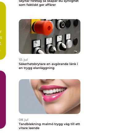
Skyltar företag så skapar du synlighet
som faktiskt ger affärer
n
r
s
t
10. jul
Säkerhetsbrytare en avgörande länk i
en trygg elanläggning
08. jul
Tandblekning malmö trygg väg till ett
vitare leende