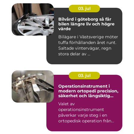
03. jul
Bilvård i göteborg så får
bilen längre liv och högre
värde
Bilägare i Västsverige möter
tuffa förhållanden året runt.
Saltade vintervägar, regn
stora delar av ...
03. jul
Operationsinstrument i
modern ortopedi precision,
säkerhet och långsiktig
kvalitet
Valet av
operationsinstrument
påverkar varje steg i en
ortopedisk operation från
första hudsnitt ti...