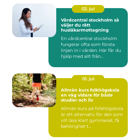
02. jul
Vårdcentral stockholm så
väljer du rätt
husläkarmottagning
En vårdcentral stockholm
fungerar ofta som första
linjen in i vården. Här får du
hjälp med allt från...
01. jul
Allmän kurs folkhögskola
en väg vidare för både
studier och liv
Allmän kurs på folkhögskola
är ett alternativ för den som
vill läsa klart gymnasiet, få
behörighet t...