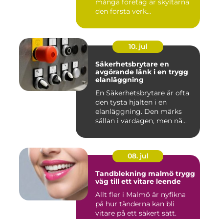
många företag är skyltarna
den första verk...
10. jul
Säkerhetsbrytare en
avgörande länk i en trygg
elanläggning
En Säkerhetsbrytare är ofta
den tysta hjälten i en
elanläggning. Den märks
sällan i vardagen, men nä...
08. jul
Tandblekning malmö trygg
väg till ett vitare leende
Allt fler i Malmö är nyfikna
på hur tänderna kan bli
vitare på ett säkert sätt.