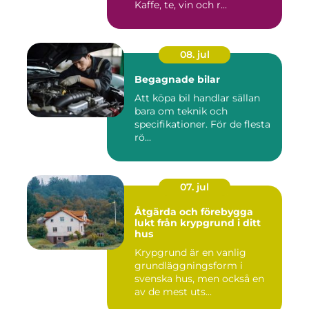
Kaffe, te, vin och r...
08. jul
Begagnade bilar
Att köpa bil handlar sällan
bara om teknik och
specifikationer. För de flesta
rö...
07. jul
Åtgärda och förebygga
lukt från krypgrund i ditt
hus
Krypgrund är en vanlig
grundläggningsform i
svenska hus, men också en
av de mest uts...