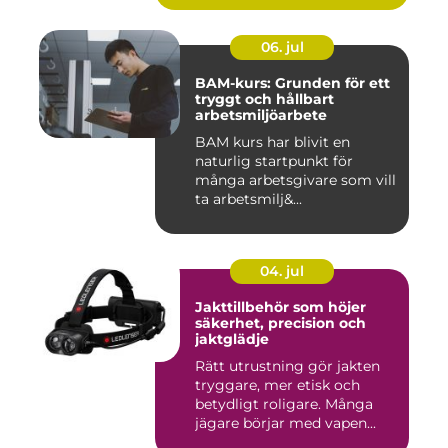
06. jul
BAM-kurs: Grunden för ett
tryggt och hållbart
arbetsmiljöarbete
BAM kurs har blivit en
naturlig startpunkt för
många arbetsgivare som vill
ta arbetsmilj&...
04. jul
Jakttillbehör som höjer
säkerhet, precision och
jaktglädje
Rätt utrustning gör jakten
tryggare, mer etisk och
betydligt roligare. Många
jägare börjar med vapen...