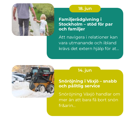
18. jun
Familjerådgivning i
Stockholm – stöd för par
och familjer
Att navigera i relationer kan
vara utmanande och ibland
krävs det extern hjälp för at...
14. jun
Snöröjning i Växjö – snabb
och pålitlig service
Snöröjning Växjö handlar om
mer än att bara få bort snön
fr&arin...