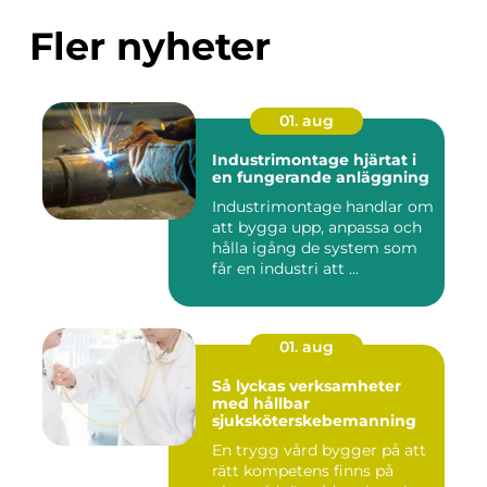
Fler nyheter
01. aug
Industrimontage hjärtat i
en fungerande anläggning
Industrimontage handlar om
att bygga upp, anpassa och
hålla igång de system som
får en industri att ...
01. aug
Så lyckas verksamheter
med hållbar
sjuksköterskebemanning
En trygg vård bygger på att
rätt kompetens finns på