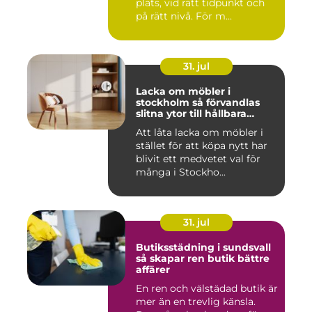
plats, vid rätt tidpunkt och
på rätt nivå. För m...
31. jul
Lacka om möbler i
stockholm så förvandlas
slitna ytor till hållbara
favoriter
Att låta lacka om möbler i
stället för att köpa nytt har
blivit ett medvetet val för
många i Stockho...
31. jul
Butiksstädning i sundsvall
så skapar ren butik bättre
affärer
En ren och välstädad butik är
mer än en trevlig känsla.