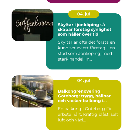
04. jul
Skyltar i jönköping så
skapar företag synlighet
som håller över tid
Skyltar är ofta det första en
kund ser av ett företag. I en
stad som Jönköping, med
stark handel, in...
04. jul
Balkongrenovering
Göteborg: trygg, hållbar
och vacker balkong i
kustklimat
En balkong i Göteborg får
arbeta hårt. Kraftig blåst, salt
luft och växl...