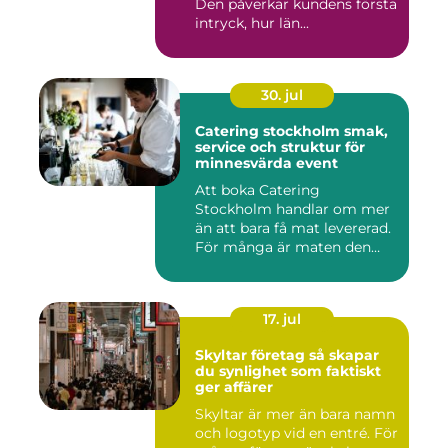
Den påverkar kundens första
intryck, hur län...
30. jul
Catering stockholm smak,
service och struktur för
minnesvärda event
Att boka Catering
Stockholm handlar om mer
än att bara få mat levererad.
För många är maten den
röda...
17. jul
Skyltar företag så skapar
du synlighet som faktiskt
ger affärer
Skyltar är mer än bara namn
och logotyp vid en entré. För