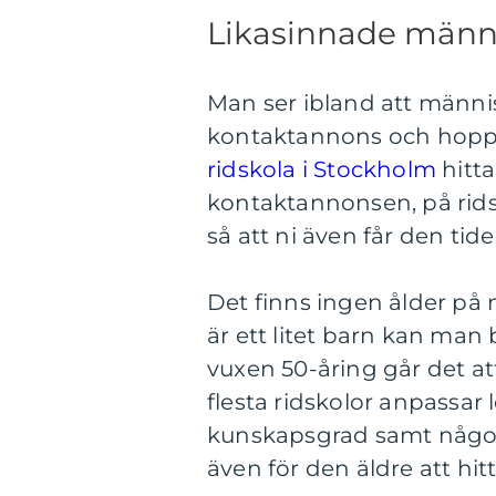
Likasinnade männ
Man ser ibland att männis
kontaktannons och hoppas
ridskola i Stockholm
hitt
kontaktannonsen, på ridsk
så att ni även får den tid
Det finns ingen ålder på 
är ett litet barn kan ma
vuxen 50-åring går det at
flesta ridskolor anpassa
kunskapsgrad samt någorl
även för den äldre att hit