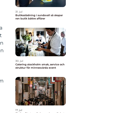
31. jul
Butiksstädning i sundsvall så skapar
ren butik bättre affärer
a
t
än
än
30. jul
Catering stockholm smak, service och
struktur för minnesvärda event
om
17. jul