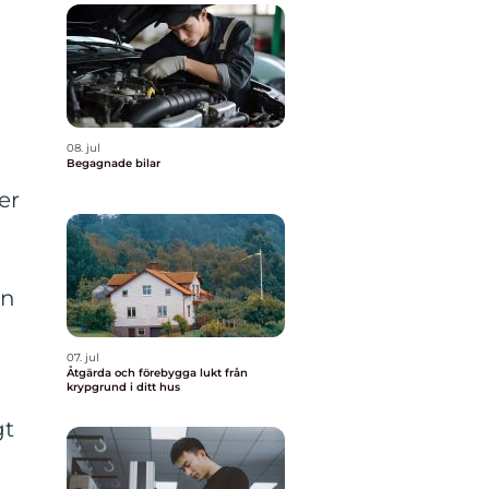
08. jul
Begagnade bilar
er
an
07. jul
Åtgärda och förebygga lukt från
krypgrund i ditt hus
gt