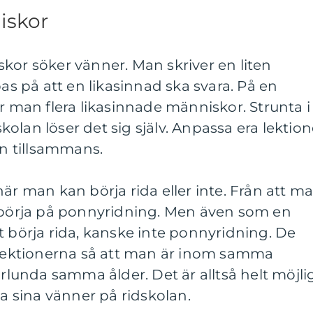
iskor
kor söker vänner. Man skriver en liten
 på att en likasinnad ska svara. På en
ar man flera likasinnade människor. Strunta i
olan löser det sig själv. Anpassa era lektion
en tillsammans.
när man kan börja rida eller inte. Från att m
n börja på ponnyridning. Men även som en
t börja rida, kanske inte ponnyridning. De
r lektionerna så att man är inom samma
unda samma ålder. Det är alltså helt möjli
ta sina vänner på ridskolan.