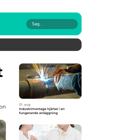
01. aug
ion
Industrimontage hjärtat i en
fungerande anläggning