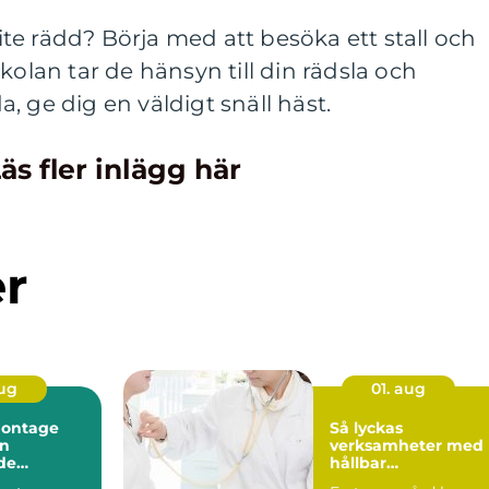
 lite rädd? Börja med att besöka ett stall och
kolan tar de hänsyn till din rädsla och
, ge dig en väldigt snäll häst.
äs fler inlägg här
er
aug
01. aug
montage
Så lyckas
en
verksamheter med
de
hållbar
ng
sjuksköterskebema