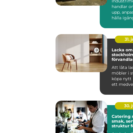
Industrim
handlar o
upp, anpa
hålla igå
som får en
att ...
31. j
Lacka om 
stockholm 
förvandlas
till hållba
Att låta l
möbler i st
köpa nytt 
ett medvet
många i St
30. j
Catering
smak, ser
struktur f
minnesvä