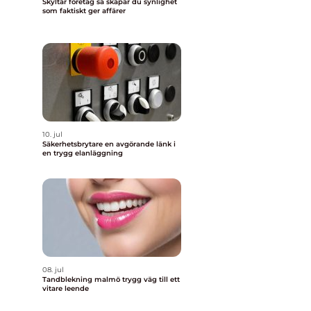
Skyltar företag så skapar du synlighet
som faktiskt ger affärer
10. jul
Säkerhetsbrytare en avgörande länk i
en trygg elanläggning
08. jul
Tandblekning malmö trygg väg till ett
vitare leende