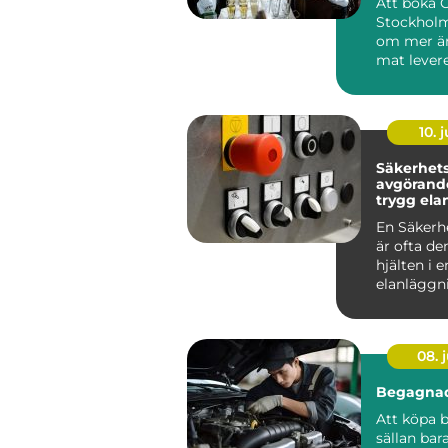
Att boka 
Stockholm
om mer än
mat levere
många är
röda...
10. j
Säkerhetsb
avgörande
trygg ela
En Säkerh
är ofta de
hjälten i e
elanläggn
märks säll
vardagen, 
08. j
Begagnad
Att köpa b
sällan bar