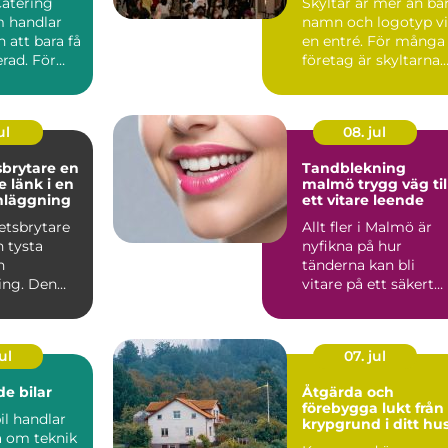
Catering
Skyltar är mer än ba
 handlar
namn och logotyp v
 att bara få
en entré. För många
rad. För
företag är skyltarna
 maten den
den första verk...
ul
08. jul
rytare en
Tandblekning
 länk i en
malmö trygg väg till
nläggning
ett vitare leende
etsbrytare
Allt fler i Malmö är
n tysta
nyfikna på hur
n
tänderna kan bli
ing. Den
vitare på ett säkert
an i
sätt. Kaffe, te, vin oc
men nä...
r...
ul
07. jul
e bilar
Åtgärda och
förebygga lukt från
il handlar
krypgrund i ditt hu
a om teknik