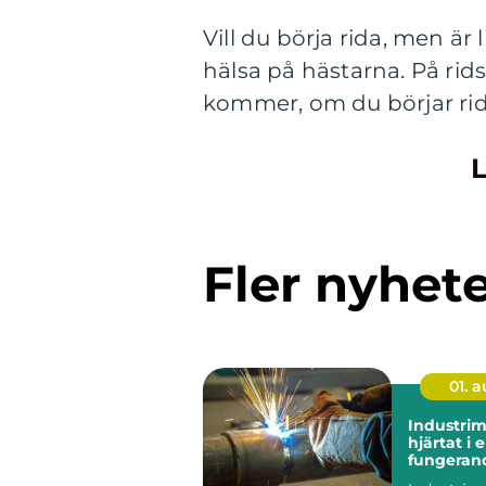
Vill du börja rida, men är
hälsa på hästarna. På rids
kommer, om du börjar rida
L
Fler nyhet
01. 
Industri
hjärtat i 
fungeran
anläggni