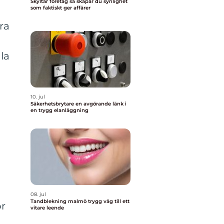
Skyltar företag så skapar du synlighet
som faktiskt ger affärer
ra
la
10. jul
Säkerhetsbrytare en avgörande länk i
en trygg elanläggning
08. jul
Tandblekning malmö trygg väg till ett
ör
vitare leende