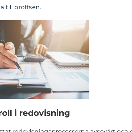
 till proffsen.
roll i redovisning
ättat redovisningsprocesserna avsevärt och 