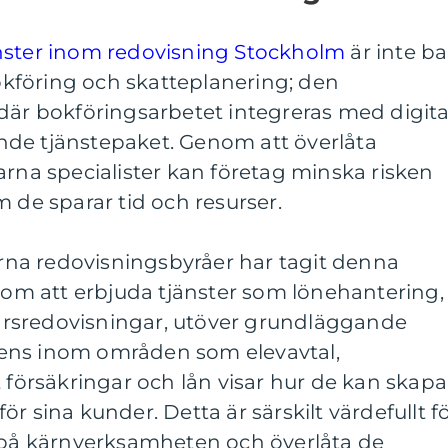
nster inom redovisning Stockholm
är inte ba
bokföring och skatteplanering; den
där bokföringsarbetet integreras med digita
de tjänstepaket. Genom att överlåta
arna specialister kan företag minska risken
m de sparar tid och resurser.
na redovisningsbyråer har tagit denna
enom att erbjuda tjänster som lönehantering,
rsredovisningar, utöver grundläggande
ens inom områden som elevavtal,
örsäkringar och lån visar hur de kan skapa
r sina kunder. Detta är särskilt värdefullt f
a på kärnverksamheten och överlåta de