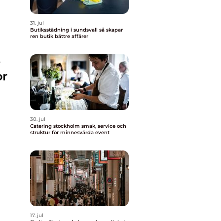
31. jul
Butiksstädning i sundsvall så skapar
ren butik bättre affärer
t
or
30. jul
Catering stockholm smak, service och
struktur för minnesvärda event
17. jul