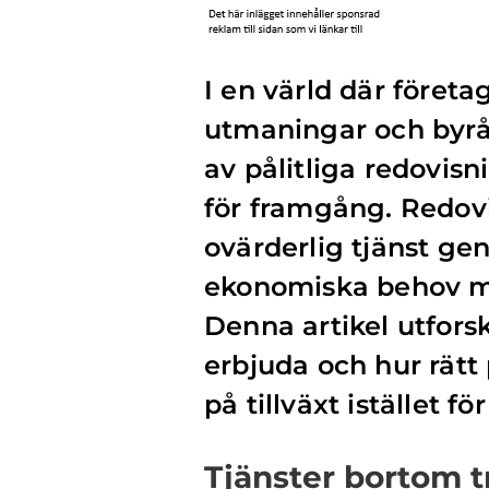
I en värld där föret
utmaningar och byrå
av pålitliga redovis
för framgång. Redov
ovärderlig tjänst ge
ekonomiska behov m
Denna artikel utfors
erbjuda och hur rätt 
på tillväxt istället f
Tjänster bortom t