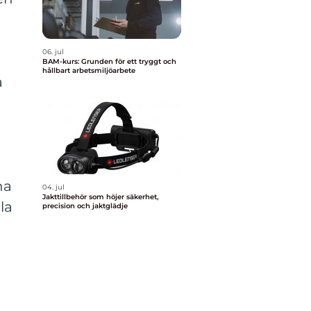
06. jul
BAM-kurs: Grunden för ett tryggt och
hållbart arbetsmiljöarbete
å
na
04. jul
Jakttillbehör som höjer säkerhet,
la
precision och jaktglädje