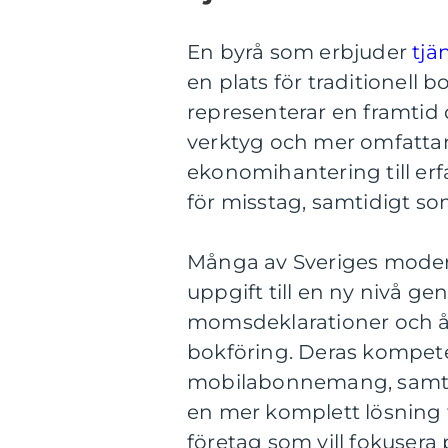
En byrå som erbjuder
tjä
en plats för traditionell 
representerar en framtid 
verktyg och mer omfattan
ekonomihantering till erf
för misstag, samtidigt so
Många av Sveriges moder
uppgift till en ny nivå g
momsdeklarationer och å
bokföring. Deras kompet
mobilabonnemang, samt f
en mer komplett lösning fö
företag som vill fokuser