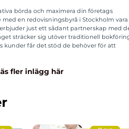
trativa börda och maximera din företags
te med en redovisningsbyrå i Stockholm vara
 erbjuder just ett sådant partnerskap med d
get sträcker sig utöver traditionell bokförin
ras kunder får det stöd de behöver för att
äs fler inlägg här
er