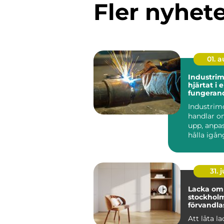
Fler nyhet
01. 
Industri
hjärtat i 
fungeran
anläggni
Industrim
handlar o
upp, anpa
hålla igå
som får en
att ...
31. j
Lacka om 
stockholm 
förvandlas
till hållba
Att låta l