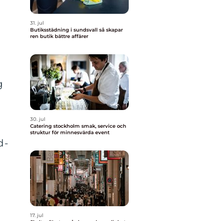
31. jul
Butiksstädning i sundsvall så skapar
ren butik bättre affärer
g
30. jul
Catering stockholm smak, service och
struktur för minnesvärda event
d-
17. jul