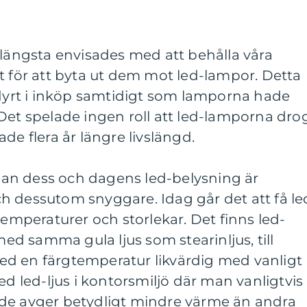
 längsta envisades med att behålla våra
t för att byta ut dem mot led-lampor. Detta
 dyrt i inköp samtidigt som lamporna hade
s. Det spelade ingen roll att led-lamporna dro
de flera år längre livslängd.
an dess och dagens led-belysning är
 och dessutom snyggare. Idag går det att få le
temperaturer och storlekar. Det finns led-
 med samma gula ljus som stearinljus, till
d en färgtemperatur likvärdig med vanligt
ed led-ljus i kontorsmiljö där man vanligtvis
de avger betydligt mindre värme än andra