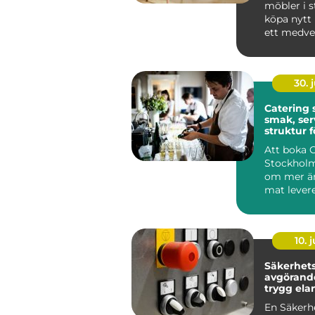
möbler i st
köpa nytt 
ett medvet
många i St
30. j
Catering
smak, ser
struktur f
minnesvä
Att boka 
Stockholm
om mer än
mat levere
många är
röda...
10. j
Säkerhetsb
avgörande
trygg ela
En Säkerh