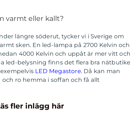
m varmt eller kallt?
änder längre söderut, tycker vi i Sverige om
varmt sken. En led-lampa på 2700 Kelvin och
, medan 4000 Kelvin och uppåt är mer vitt oc
öpa led-belysning finns det flera bra nätbutik
m exempelvis
LED Megastore
. Då kan man
gn och ro hemma i soffan och få allt
äs fler inlägg här