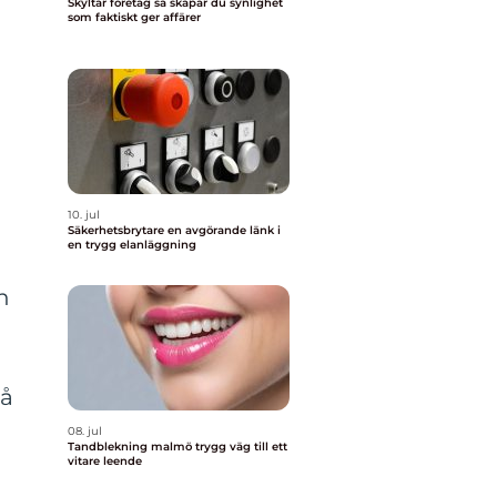
Skyltar företag så skapar du synlighet
som faktiskt ger affärer
10. jul
Säkerhetsbrytare en avgörande länk i
en trygg elanläggning
n
på
08. jul
Tandblekning malmö trygg väg till ett
vitare leende