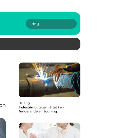
01. aug
ion
Industrimontage hjärtat i en
fungerande anläggning