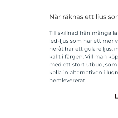
När räknas ett ljus so
Till skillnad från många l
led-ljus som har ett mer 
neråt har ett gulare ljus
kallt i färgen. Vill man k
med ett stort utbud, so
kolla in alternativen i lu
hemlevererat.
L