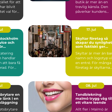
ället för att
butik är mer än en
har blivit
trevlig känsla. Den
et val för
påverkar kundens
ockho...
första intryck, hur
län...
ul
17. jul
 stockholm
Skyltar företag så
vice och
skapar du synlighet
ör
som faktiskt ger
rda event
affärer
Catering
Skyltar är mer än ba
 handlar
namn och logotyp v
 att bara få
en entré. För många
rad. För
företag är skyltarna
 maten den
den första verk...
ul
08. jul
rytare en
Tandblekning
 länk i en
malmö trygg väg till
nläggning
ett vitare leende
etsbrytare
Allt fler i Malmö är