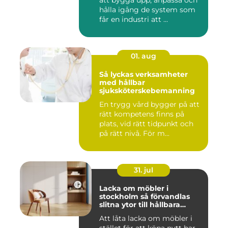
att bygga upp, anpassa och
hålla igång de system som
får en industri att ...
01. aug
Så lyckas verksamheter
med hållbar
sjuksköterskebemanning
En trygg vård bygger på att
rätt kompetens finns på
plats, vid rätt tidpunkt och
på rätt nivå. För m...
31. jul
Lacka om möbler i
stockholm så förvandlas
slitna ytor till hållbara
favoriter
Att låta lacka om möbler i