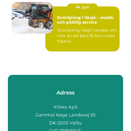
14. jun
Snöröjning i Växjö – snabb
och pålitlig service
Snöröjning Växjö handlar om
mer än att bara få bort snön
fr&arin...
Adress