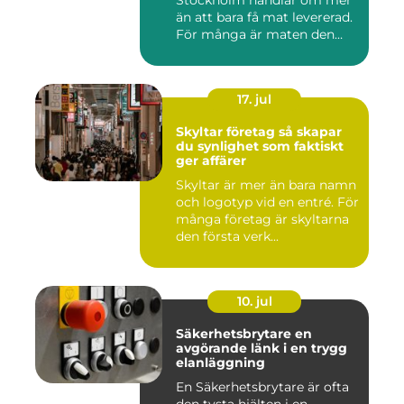
Stockholm handlar om mer
än att bara få mat levererad.
För många är maten den
röda...
17. jul
Skyltar företag så skapar
du synlighet som faktiskt
ger affärer
Skyltar är mer än bara namn
och logotyp vid en entré. För
många företag är skyltarna
den första verk...
10. jul
Säkerhetsbrytare en
avgörande länk i en trygg
elanläggning
En Säkerhetsbrytare är ofta