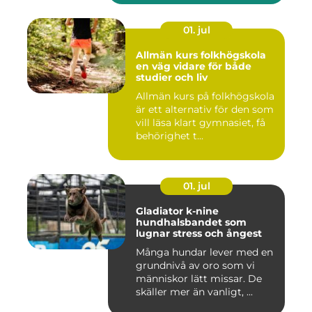
01. jul
Allmän kurs folkhögskola
en väg vidare för både
studier och liv
Allmän kurs på folkhögskola
är ett alternativ för den som
vill läsa klart gymnasiet, få
behörighet t...
01. jul
Gladiator k-nine
hundhalsbandet som
lugnar stress och ångest
Många hundar lever med en
grundnivå av oro som vi
människor lätt missar. De
skäller mer än vanligt, ...