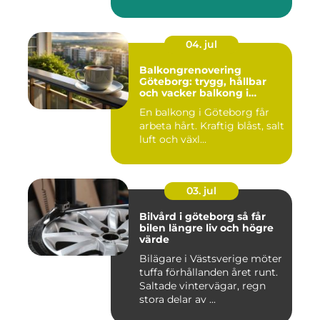
04. jul
Balkongrenovering
Göteborg: trygg, hållbar
och vacker balkong i
kustklimat
En balkong i Göteborg får
arbeta hårt. Kraftig blåst, salt
luft och växl...
03. jul
Bilvård i göteborg så får
bilen längre liv och högre
värde
Bilägare i Västsverige möter
tuffa förhållanden året runt.
Saltade vintervägar, regn
stora delar av ...