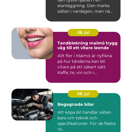
den tysta hjälten i en
elanläggning. Den märks
sällan i vardagen, men nä...
08. jul
Tandblekning malmö trygg
väg till ett vitare leende
Allt fler i Malmö är nyfikna
på hur tänderna kan bli
vitare på ett säkert sätt.
Kaffe, te, vin och r...
08. jul
Begagnade bilar
Att köpa bil handlar sällan
bara om teknik och
specifikationer. För de flesta
rö...