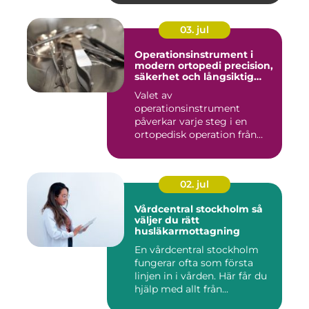
03. jul
Operationsinstrument i
modern ortopedi precision,
säkerhet och långsiktig
kvalitet
Valet av
operationsinstrument
påverkar varje steg i en
ortopedisk operation från
första hudsnitt ti...
02. jul
Vårdcentral stockholm så
väljer du rätt
husläkarmottagning
En vårdcentral stockholm
fungerar ofta som första
linjen in i vården. Här får du
hjälp med allt från...