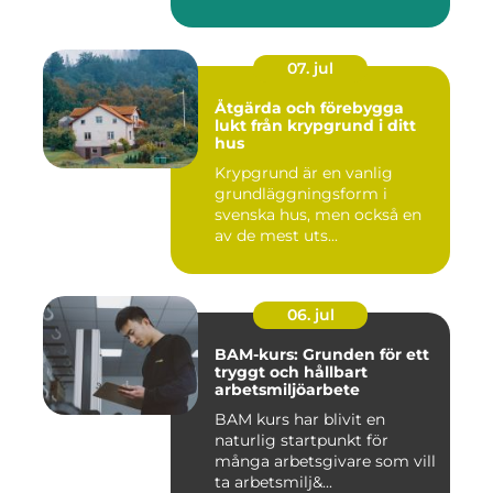
07. jul
Åtgärda och förebygga
lukt från krypgrund i ditt
hus
Krypgrund är en vanlig
grundläggningsform i
svenska hus, men också en
av de mest uts...
06. jul
BAM-kurs: Grunden för ett
tryggt och hållbart
arbetsmiljöarbete
BAM kurs har blivit en
naturlig startpunkt för
många arbetsgivare som vill
ta arbetsmilj&...