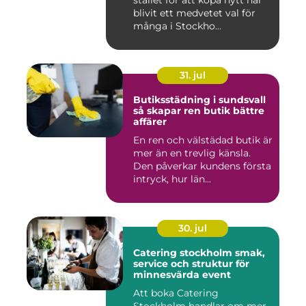
stället för att köpa nytt har
blivit ett medvetet val för
många i Stockho...
31. jul
Butiksstädning i sundsvall
så skapar ren butik bättre
affärer
En ren och välstädad butik är
mer än en trevlig känsla.
Den påverkar kundens första
intryck, hur län...
30. jul
Catering stockholm smak,
service och struktur för
minnesvärda event
Att boka Catering