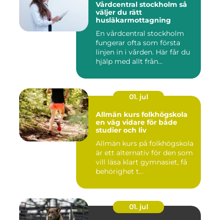
Vårdcentral stockholm så
väljer du rätt
husläkarmottagning
En vårdcentral stockholm
fungerar ofta som första
linjen in i vården. Här får du
hjälp med allt från...
01. jul
Allmän kurs folkhögskola
en väg vidare för både
studier och liv
Allmän kurs på folkhögskola
är ett alternativ för den som
vill läsa klart gymnasiet, få
behörighet t...
01. jul