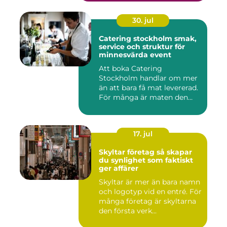
30. jul
Catering stockholm smak,
service och struktur för
minnesvärda event
Att boka Catering
Stockholm handlar om mer
än att bara få mat levererad.
För många är maten den
röda...
17. jul
Skyltar företag så skapar
du synlighet som faktiskt
ger affärer
Skyltar är mer än bara namn
och logotyp vid en entré. För
många företag är skyltarna
den första verk...