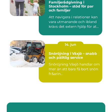
Familjerådgivning i
Stockholm – stöd för par
och familjer
Att navigera i relationer kan
vara utmanande och ibland
krävs det extern hjälp för at...
14. jun
Snöröjning i Växjö – snabb
och pålitlig service
Snöröjning Växjö handlar om
mer än att bara få bort snön
fr&arin...