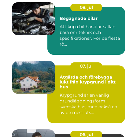
08. jul
Begagnade bilar
Att köpa bil handlar sällan
bara om teknik och
specifikationer. För de flesta
rö...
07. jul
Åtgärda och förebygga
lukt från krypgrund i ditt
hus
Krypgrund är en vanlig
grundläggningsform i
svenska hus, men också en
av de mest uts...
06. jul