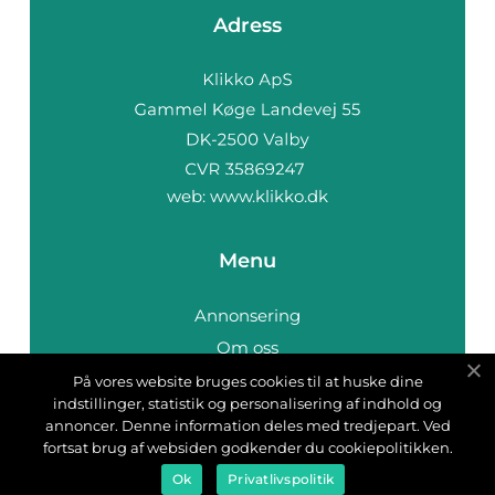
Adress
web:
www.klikko.dk
Menu
Annonsering
Om oss
Cookies
På vores website bruges cookies til at huske dine
indstillinger, statistik og personalisering af indhold og
Kontakta oss
annoncer. Denne information deles med tredjepart. Ved
Sitemap
fortsat brug af websiden godkender du cookiepolitikken.
Ok
Privatlivspolitik