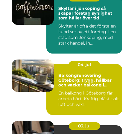
Skyltar i jönköping så
skapar företag synlighet
som håller över tid
Skyltar är ofta det första en
kund ser av ett företag. I en
stad som Jönköping, med
stark handel, in...
04. jul
Balkongrenovering
Göteborg: trygg, hållbar
och vacker balkong i
kustklimat
En balkong i Göteborg får
arbeta hårt. Kraftig blåst, salt
luft och växl...
03. jul