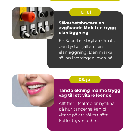
10. jul
Säkerhetsbrytare en
avgörande länk i en trygg
elanläggning
En Säkerhetsbrytare är ofta
den tysta hjälten i en
elanläggning. Den märks
sällan i vardagen, men nä...
08. jul
Tandblekning malmö trygg
väg till ett vitare leende
Allt fler i Malmö är nyfikna
på hur tänderna kan bli
vitare på ett säkert sätt.
Kaffe, te, vin och r...