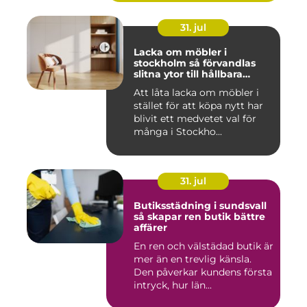
31. jul
Lacka om möbler i
stockholm så förvandlas
slitna ytor till hållbara
favoriter
Att låta lacka om möbler i
stället för att köpa nytt har
blivit ett medvetet val för
många i Stockho...
31. jul
Butiksstädning i sundsvall
så skapar ren butik bättre
affärer
En ren och välstädad butik är
mer än en trevlig känsla.
Den påverkar kundens första
intryck, hur län...