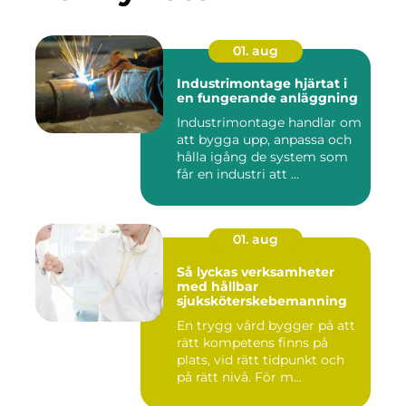
01. aug
Industrimontage hjärtat i
en fungerande anläggning
Industrimontage handlar om
att bygga upp, anpassa och
hålla igång de system som
får en industri att ...
01. aug
Så lyckas verksamheter
med hållbar
sjuksköterskebemanning
En trygg vård bygger på att
rätt kompetens finns på
plats, vid rätt tidpunkt och
på rätt nivå. För m...