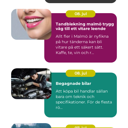
08. jul
Tandblekning malmö trygg
väg till ett vitare leende
Allt fler i Malmö är nyfikna
på hur tänderna kan bli
vitare på ett säkert sätt.
Kaffe, te, vin och r...
08. jul
Begagnade bilar
Att köpa bil handlar sällan
bara om teknik och
specifikationer. För de flesta
rö...