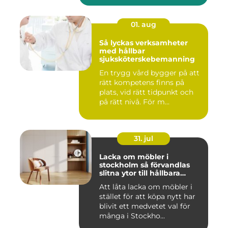
01. aug
Så lyckas verksamheter
med hållbar
sjuksköterskebemanning
En trygg vård bygger på att
rätt kompetens finns på
plats, vid rätt tidpunkt och
på rätt nivå. För m...
31. jul
Lacka om möbler i
stockholm så förvandlas
slitna ytor till hållbara
favoriter
Att låta lacka om möbler i
stället för att köpa nytt har
blivit ett medvetet val för
många i Stockho...