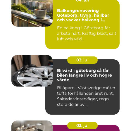
04. jul
Balkongrenovering
Göteborg: trygg, hållbar
och vacker balkong i
kustklimat
En balkong i Göteborg får
arbeta hårt. Kraftig blåst, salt
luft och växl...
03. jul
Bilvård i göteborg så får
bilen längre liv och högre
värde
Bilägare i Västsverige möter
tuffa förhållanden året runt.
Saltade vintervägar, regn
stora delar av ...
03. jul