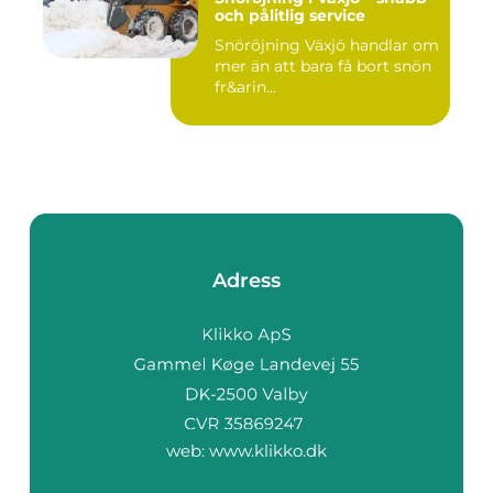
och pålitlig service
Snöröjning Växjö handlar om
mer än att bara få bort snön
fr&arin...
Adress
web:
www.klikko.dk