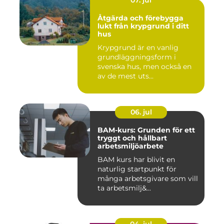
07. jul
Åtgärda och förebygga
lukt från krypgrund i ditt
hus
Krypgrund är en vanlig
grundläggningsform i
svenska hus, men också en
av de mest uts...
06. jul
BAM-kurs: Grunden för ett
tryggt och hållbart
arbetsmiljöarbete
BAM kurs har blivit en
naturlig startpunkt för
många arbetsgivare som vill
ta arbetsmilj&...