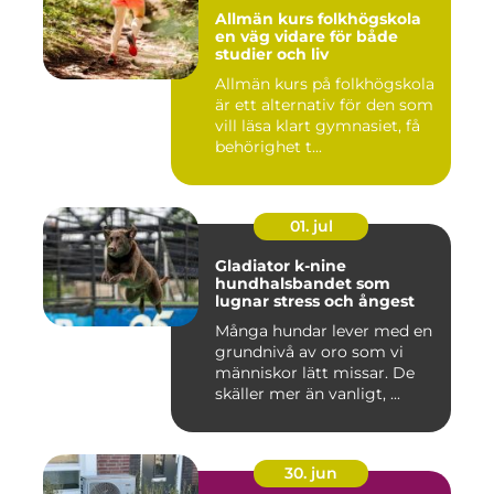
Allmän kurs folkhögskola
en väg vidare för både
studier och liv
Allmän kurs på folkhögskola
är ett alternativ för den som
vill läsa klart gymnasiet, få
behörighet t...
01. jul
Gladiator k-nine
hundhalsbandet som
lugnar stress och ångest
Många hundar lever med en
grundnivå av oro som vi
människor lätt missar. De
skäller mer än vanligt, ...
30. jun