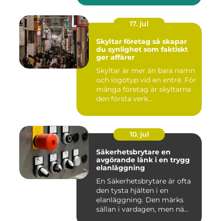
17. jul
Skyltar företag så skapar
du synlighet som faktiskt
ger affärer
Skyltar är mer än bara namn
och logotyp vid en entré. För
många företag är skyltarna
den första verk...
10. jul
Säkerhetsbrytare en
avgörande länk i en trygg
elanläggning
En Säkerhetsbrytare är ofta
den tysta hjälten i en
elanläggning. Den märks
sällan i vardagen, men nä...