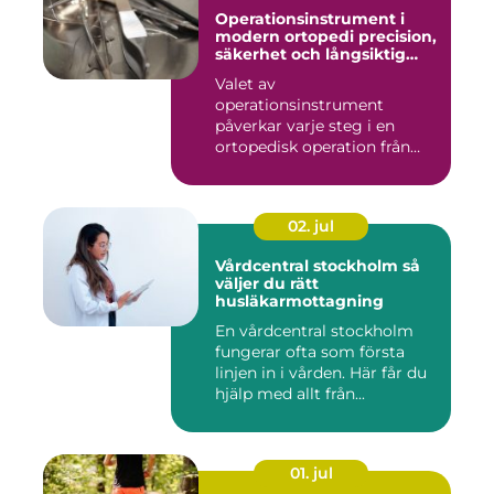
Operationsinstrument i
modern ortopedi precision,
säkerhet och långsiktig
kvalitet
Valet av
operationsinstrument
påverkar varje steg i en
ortopedisk operation från
första hudsnitt ti...
02. jul
Vårdcentral stockholm så
väljer du rätt
husläkarmottagning
En vårdcentral stockholm
fungerar ofta som första
linjen in i vården. Här får du
hjälp med allt från...
01. jul