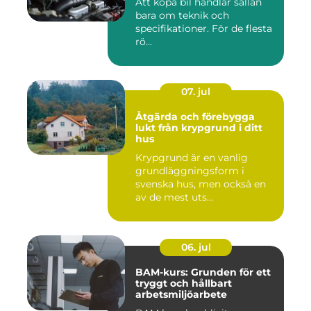
Att köpa bil handlar sällan
bara om teknik och
specifikationer. För de flesta
rö...
07. jul
Åtgärda och förebygga
lukt från krypgrund i ditt
hus
Krypgrund är en vanlig
grundläggningsform i
svenska hus, men också en
av de mest uts...
06. jul
BAM-kurs: Grunden för ett
tryggt och hållbart
arbetsmiljöarbete