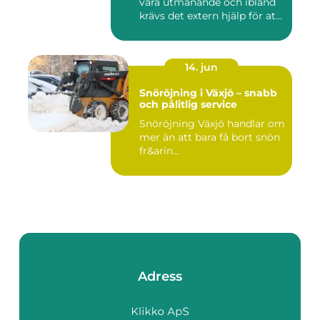
vara utmanande och ibland
krävs det extern hjälp för at...
14. jun
Snöröjning i Växjö – snabb
och pålitlig service
Snöröjning Växjö handlar om
mer än att bara få bort snön
fr&arin...
Adress