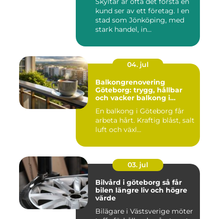
Skyltar är ofta det första en
kund ser av ett företag. I en
stad som Jönköping, med
stark handel, in...
04. jul
Balkongrenovering
Göteborg: trygg, hållbar
och vacker balkong i
kustklimat
En balkong i Göteborg får
arbeta hårt. Kraftig blåst, salt
luft och växl...
03. jul
Bilvård i göteborg så får
bilen längre liv och högre
värde
Bilägare i Västsverige möter