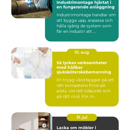
Industrimontage hjärtat i
en fungerande anläggning
Industrimontage handlar om
att bygga upp, anpassa och
hålla igång de system som
får en industri att ...
01. aug
Så lyckas verksamheter
med hållbar
sjuksköterskebemanning
En trygg vård bygger på att
rätt kompetens finns på
plats, vid rätt tidpunkt och
på rätt nivå. För m...
31. jul
Lacka om möbler i