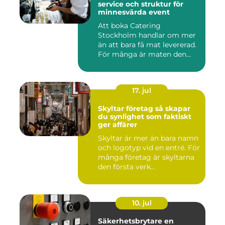
service och struktur för
minnesvärda event
Att boka Catering
Stockholm handlar om mer
än att bara få mat levererad.
För många är maten den
röda...
17. jul
Skyltar företag så skapar
du synlighet som faktiskt
ger affärer
Skyltar är mer än bara namn
och logotyp vid en entré. För
många företag är skyltarna
den första verk...
10. jul
Säkerhetsbrytare en