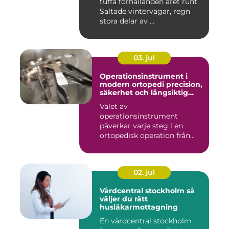
tuffa förhållanden året runt.
Saltade vintervägar, regn
stora delar av ...
03. jul
Operationsinstrument i
modern ortopedi precision,
säkerhet och långsiktig
kvalitet
Valet av
operationsinstrument
påverkar varje steg i en
ortopedisk operation från
första hudsnitt ti...
02. jul
Vårdcentral stockholm så
väljer du rätt
husläkarmottagning
En vårdcentral stockholm