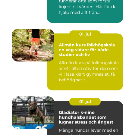
fungerar ofta som första
linjen in i vården. Här får du
hjälp med allt från...
01. jul
Allmän kurs folkhögskola
en väg vidare för både
studier och liv
Allmän kurs på folkhögskola
är ett alternativ för den som
vill läsa klart gymnasiet, få
behörighet t...
01. jul
Gladiator k-nine
hundhalsbandet som
lugnar stress och ångest
Många hundar lever med en