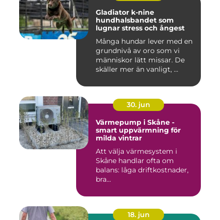
Gladiator k-nine
hundhalsbandet som
lugnar stress och ångest
Många hundar lever med en
grundnivå av oro som vi
människor lätt missar. De
skäller mer än vanligt, ...
30. jun
Värmepump i Skåne -
smart uppvärmning för
milda vintrar
Att välja värmesystem i
Skåne handlar ofta om
balans: låga driftkostnader,
bra...
18. jun