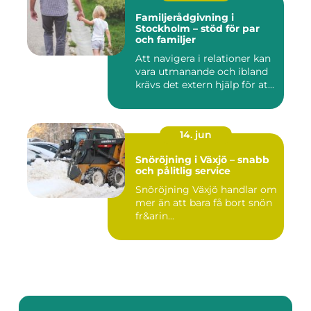
Familjerådgivning i
Stockholm – stöd för par
och familjer
Att navigera i relationer kan
vara utmanande och ibland
krävs det extern hjälp för at...
14. jun
Snöröjning i Växjö – snabb
och pålitlig service
Snöröjning Växjö handlar om
mer än att bara få bort snön
fr&arin...