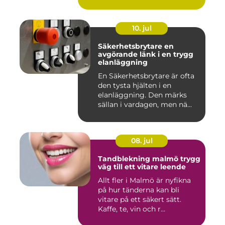
10. jul
Säkerhetsbrytare en
avgörande länk i en trygg
elanläggning
En Säkerhetsbrytare är ofta
den tysta hjälten i en
elanläggning. Den märks
sällan i vardagen, men nä...
08. jul
Tandblekning malmö trygg
väg till ett vitare leende
Allt fler i Malmö är nyfikna
på hur tänderna kan bli
vitare på ett säkert sätt.
Kaffe, te, vin och r...