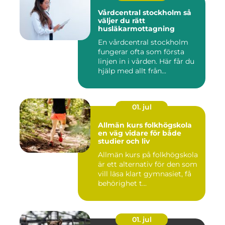
Vårdcentral stockholm så
väljer du rätt
husläkarmottagning
En vårdcentral stockholm
fungerar ofta som första
linjen in i vården. Här får du
hjälp med allt från...
01. jul
Allmän kurs folkhögskola
en väg vidare för både
studier och liv
Allmän kurs på folkhögskola
är ett alternativ för den som
vill läsa klart gymnasiet, få
behörighet t...
01. jul