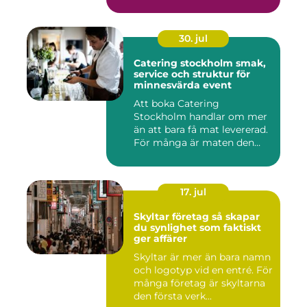
30. jul
Catering stockholm smak,
service och struktur för
minnesvärda event
Att boka Catering
Stockholm handlar om mer
än att bara få mat levererad.
För många är maten den
röda...
17. jul
Skyltar företag så skapar
du synlighet som faktiskt
ger affärer
Skyltar är mer än bara namn
och logotyp vid en entré. För
många företag är skyltarna
den första verk...