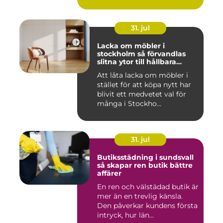
31. jul
Lacka om möbler i
stockholm så förvandlas
slitna ytor till hållbara
favoriter
Att låta lacka om möbler i
stället för att köpa nytt har
blivit ett medvetet val för
många i Stockho...
31. jul
Butiksstädning i sundsvall
så skapar ren butik bättre
affärer
En ren och välstädad butik är
mer än en trevlig känsla.
Den påverkar kundens första
intryck, hur län...