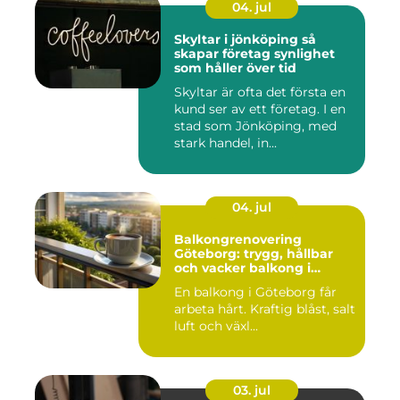
04. jul
Skyltar i jönköping så
skapar företag synlighet
som håller över tid
Skyltar är ofta det första en
kund ser av ett företag. I en
stad som Jönköping, med
stark handel, in...
04. jul
Balkongrenovering
Göteborg: trygg, hållbar
och vacker balkong i
kustklimat
En balkong i Göteborg får
arbeta hårt. Kraftig blåst, salt
luft och växl...
03. jul