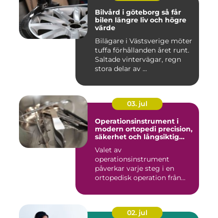
Bilvård i göteborg så får
bilen längre liv och högre
värde
Bilägare i Västsverige möter
tuffa förhållanden året runt.
Saltade vintervägar, regn
stora delar av ...
03. jul
Operationsinstrument i
modern ortopedi precision,
säkerhet och långsiktig
kvalitet
Valet av
operationsinstrument
påverkar varje steg i en
ortopedisk operation från
första hudsnitt ti...
02. jul