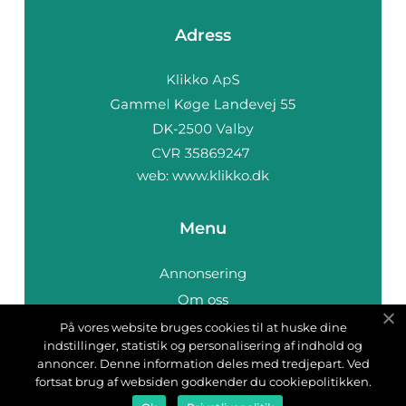
Adress
web:
www.klikko.dk
Menu
Annonsering
Om oss
Cookies
På vores website bruges cookies til at huske dine
indstillinger, statistik og personalisering af indhold og
Kontakta oss
annoncer. Denne information deles med tredjepart. Ved
Sitemap
fortsat brug af websiden godkender du cookiepolitikken.