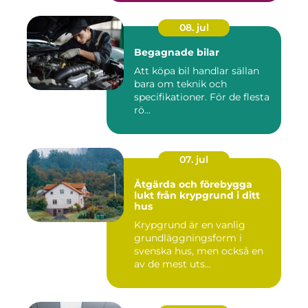
08. jul
Begagnade bilar
Att köpa bil handlar sällan
bara om teknik och
specifikationer. För de flesta
rö...
07. jul
Åtgärda och förebygga
lukt från krypgrund i ditt
hus
Krypgrund är en vanlig
grundläggningsform i
svenska hus, men också en
av de mest uts...