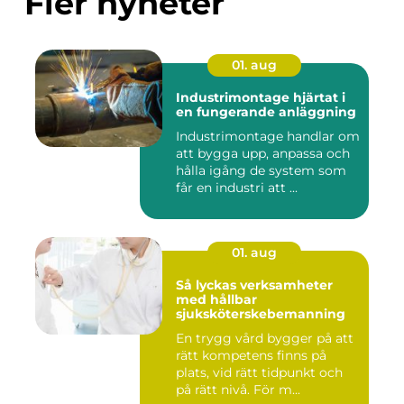
Fler nyheter
01. aug
Industrimontage hjärtat i
en fungerande anläggning
Industrimontage handlar om
att bygga upp, anpassa och
hålla igång de system som
får en industri att ...
01. aug
Så lyckas verksamheter
med hållbar
sjuksköterskebemanning
En trygg vård bygger på att
rätt kompetens finns på
plats, vid rätt tidpunkt och
på rätt nivå. För m...