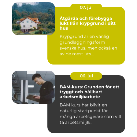
07. jul
Åtgärda och förebygga
lukt från krypgrund i ditt
hus
Krypgrund är en vanlig
grundläggningsform i
svenska hus, men också en
av de mest uts...
06. jul
BAM-kurs: Grunden för ett
tryggt och hållbart
arbetsmiljöarbete
BAM kurs har blivit en
naturlig startpunkt för
många arbetsgivare som vill
ta arbetsmilj&...