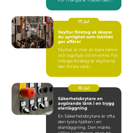
röda...
17. jul
Skyltar företag så skapar
du synlighet som faktiskt
ger affärer
Skyltar är mer än bara namn
och logotyp vid en entré. För
många företag är skyltarna
den första verk...
10. jul
Säkerhetsbrytare en
avgörande länk i en trygg
elanläggning
En Säkerhetsbrytare är ofta
den tysta hjälten i en
elanläggning. Den märks
sällan i vardagen, men nä...