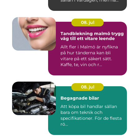
08. jul
Tandblekning malmö trygg
väg till ett vitare leende
Allt fler i Malmö är nyfikna
på hur tänderna kan bli
vitare på ett säkert sätt.
Kaffe, te, vin och r...
08. jul
Begagnade bilar
Att köpa bil handlar sällan
bara om teknik och
specifikationer. För de flesta
rö...