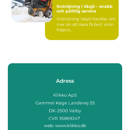
Snöröjning i Växjö – snabb
och pålitlig service
Snöröjning Växjö handlar om
mer än att bara få bort snön
fr&arin...
Adress
web:
www.klikko.dk