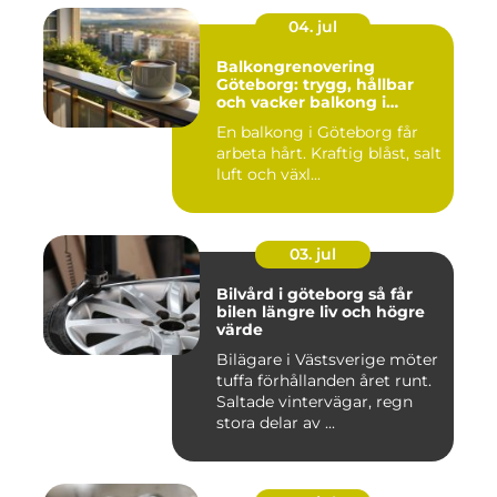
04. jul
Balkongrenovering
Göteborg: trygg, hållbar
och vacker balkong i
kustklimat
En balkong i Göteborg får
arbeta hårt. Kraftig blåst, salt
luft och växl...
03. jul
Bilvård i göteborg så får
bilen längre liv och högre
värde
Bilägare i Västsverige möter
tuffa förhållanden året runt.
Saltade vintervägar, regn
stora delar av ...