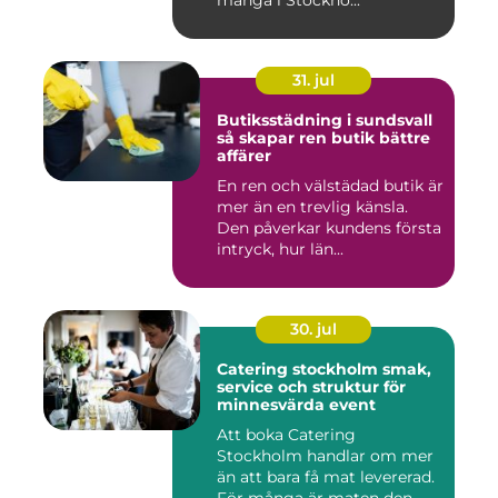
31. jul
Butiksstädning i sundsvall
så skapar ren butik bättre
affärer
En ren och välstädad butik är
mer än en trevlig känsla.
Den påverkar kundens första
intryck, hur län...
30. jul
Catering stockholm smak,
service och struktur för
minnesvärda event
Att boka Catering
Stockholm handlar om mer
än att bara få mat levererad.
För många är maten den