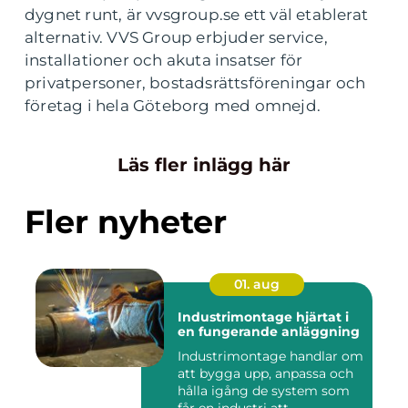
dygnet runt, är vvsgroup.se ett väl etablerat
alternativ. VVS Group erbjuder service,
installationer och akuta insatser för
privatpersoner, bostadsrättsföreningar och
företag i hela Göteborg med omnejd.
Läs fler inlägg här
Fler nyheter
01. aug
Industrimontage hjärtat i
en fungerande anläggning
Industrimontage handlar om
att bygga upp, anpassa och
hålla igång de system som
får en industri att ...