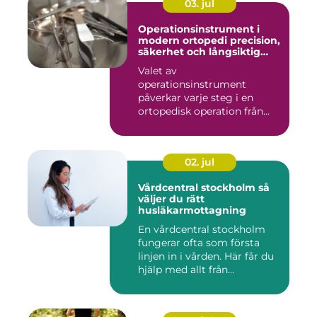
03. jul
Operationsinstrument i
modern ortopedi precision,
säkerhet och långsiktig
kvalitet
Valet av
operationsinstrument
påverkar varje steg i en
ortopedisk operation från
första hudsnitt ti...
02. jul
Vårdcentral stockholm så
väljer du rätt
husläkarmottagning
En vårdcentral stockholm
fungerar ofta som första
linjen in i vården. Här får du
hjälp med allt från...