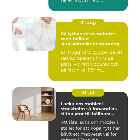
01. aug
Så lyckas verksamheter
med hållbar
sjuksköterskebemanning
En trygg vård bygger på att
rätt kompetens finns på
plats, vid rätt tidpunkt och
på rätt nivå. För m...
31. jul
Lacka om möbler i
stockholm så förvandlas
slitna ytor till hållbara
favoriter
Att låta lacka om möbler i
stället för att köpa nytt har
blivit ett medvetet val för
många i Stockho...