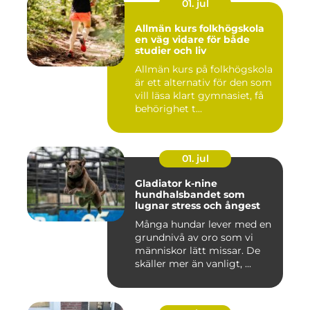
01. jul
Allmän kurs folkhögskola
en väg vidare för både
studier och liv
Allmän kurs på folkhögskola
är ett alternativ för den som
vill läsa klart gymnasiet, få
behörighet t...
01. jul
Gladiator k-nine
hundhalsbandet som
lugnar stress och ångest
Många hundar lever med en
grundnivå av oro som vi
människor lätt missar. De
skäller mer än vanligt, ...