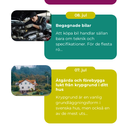
08. jul
Begagnade bilar
Att köpa bil handlar sällan
bara om teknik och
specifikationer. För de flesta
rö...
07. jul
Åtgärda och förebygga
lukt från krypgrund i ditt
hus
Krypgrund är en vanlig
grundläggningsform i
svenska hus, men också en
av de mest uts...