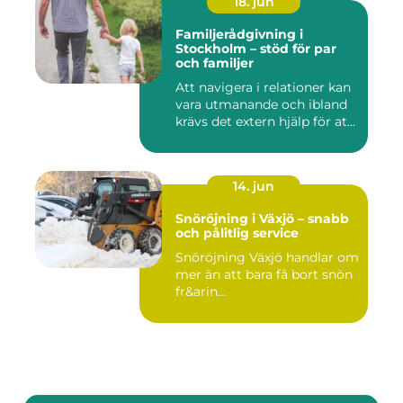
18. jun
Familjerådgivning i
Stockholm – stöd för par
och familjer
Att navigera i relationer kan
vara utmanande och ibland
krävs det extern hjälp för at...
14. jun
Snöröjning i Växjö – snabb
och pålitlig service
Snöröjning Växjö handlar om
mer än att bara få bort snön
fr&arin...