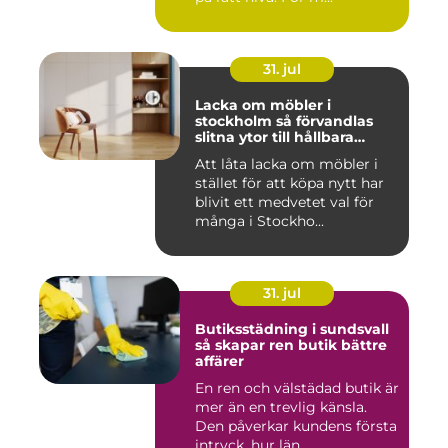
31. jul
Lacka om möbler i
stockholm så förvandlas
slitna ytor till hållbara
favoriter
Att låta lacka om möbler i
stället för att köpa nytt har
blivit ett medvetet val för
många i Stockho...
31. jul
Butiksstädning i sundsvall
så skapar ren butik bättre
affärer
En ren och välstädad butik är
mer än en trevlig känsla.
Den påverkar kundens första
intryck, hur län...