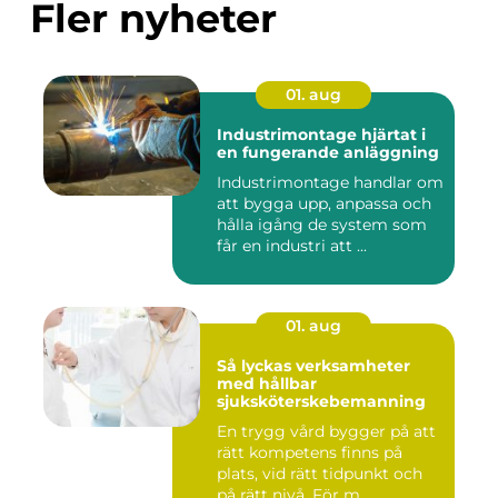
Fler nyheter
01. aug
Industrimontage hjärtat i
en fungerande anläggning
Industrimontage handlar om
att bygga upp, anpassa och
hålla igång de system som
får en industri att ...
01. aug
Så lyckas verksamheter
med hållbar
sjuksköterskebemanning
En trygg vård bygger på att
rätt kompetens finns på
plats, vid rätt tidpunkt och
på rätt nivå. För m...