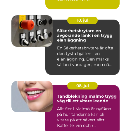
10. jul
Säkerhetsbrytare en
avgörande länk i en trygg
elanläggning
En Säkerhetsbrytare är ofta
den tysta hjälten i en
elanläggning. Den märks
sällan i vardagen, men nä...
08. jul
Tandblekning malmö trygg
väg till ett vitare leende
Allt fler i Malmö är nyfikna
på hur tänderna kan bli
vitare på ett säkert sätt.
Kaffe, te, vin och r...