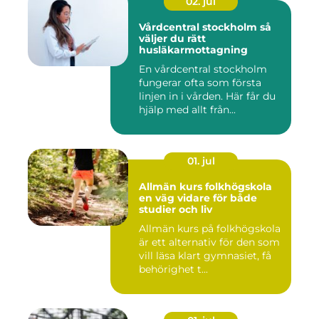
02. jul
Vårdcentral stockholm så
väljer du rätt
husläkarmottagning
En vårdcentral stockholm
fungerar ofta som första
linjen in i vården. Här får du
hjälp med allt från...
01. jul
Allmän kurs folkhögskola
en väg vidare för både
studier och liv
Allmän kurs på folkhögskola
är ett alternativ för den som
vill läsa klart gymnasiet, få
behörighet t...