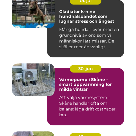
01. jul
Gladiator k-nine
hundhalsbandet som
lugnar stress och ångest
Många hundar lever med en
grundnivå av oro som vi
människor lätt missar. De
skäller mer än vanligt, ...
30. jun
Värmepump i Skåne -
smart uppvärmning för
milda vintrar
Att välja värmesystem i
Skåne handlar ofta om
balans: låga driftkostnader,
bra...