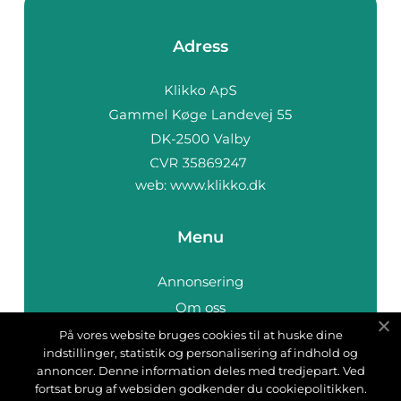
Adress
web:
www.klikko.dk
Menu
Annonsering
Om oss
Cookies
På vores website bruges cookies til at huske dine
indstillinger, statistik og personalisering af indhold og
Kontakta oss
annoncer. Denne information deles med tredjepart. Ved
Sitemap
fortsat brug af websiden godkender du cookiepolitikken.