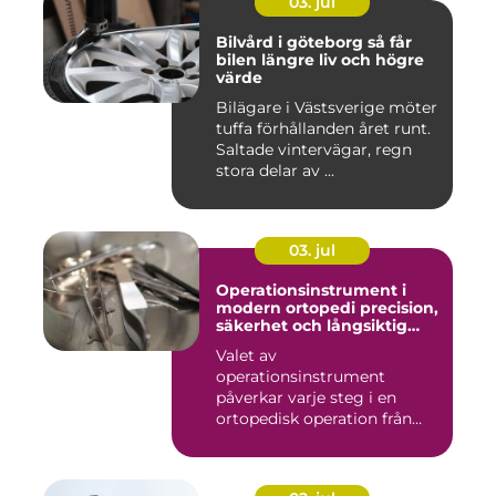
03. jul
Bilvård i göteborg så får
bilen längre liv och högre
värde
Bilägare i Västsverige möter
tuffa förhållanden året runt.
Saltade vintervägar, regn
stora delar av ...
03. jul
Operationsinstrument i
modern ortopedi precision,
säkerhet och långsiktig
kvalitet
Valet av
operationsinstrument
påverkar varje steg i en
ortopedisk operation från
första hudsnitt ti...