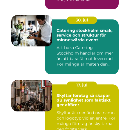
30. jul
Catering stockholm smak,
service och struktur för
minnesvärda event
Att boka Catering
Stockholm handlar om mer
än att bara få mat levererad.
För många är maten den
röda...
17. jul
Skyltar företag så skapar
du synlighet som faktiskt
ger affärer
Skyltar är mer än bara namn
och logotyp vid en entré. För
många företag är skyltarna
den första verk...