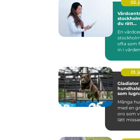
02. j
Vårdcentr
stockholm så väl
du rätt
husläkar
En vårdce
stockholm
ofta som f
in i vården
hjälp med a
01. j
Gladiator
hundhals
som lugna
och ånge
Många hun
med en gr
oro som v
lätt missa
mer än vanl