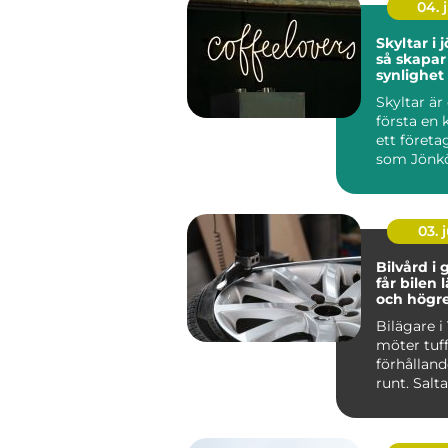
04. j
Skyltar i
så skapar
synlighet
över tid
Skyltar är
första en 
ett företag
som Jönk
stark hande
03. j
Bilvård i g
får bilen 
och högr
Bilägare i
möter tuf
förhålland
runt. Salt
vinterväga
stora delar 