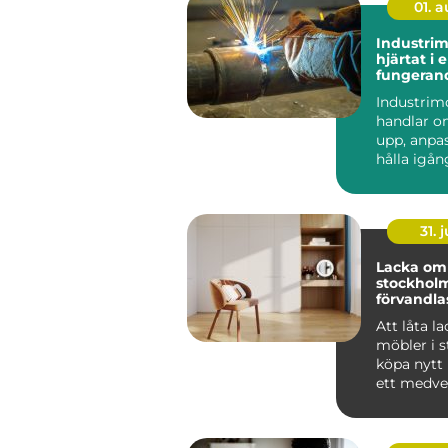
01. 
Industri
hjärtat i 
fungeran
anläggni
Industrim
handlar o
upp, anpa
hålla igå
som får en
att ...
31. j
Lacka om 
stockholm 
förvandlas
till hållba
Att låta l
möbler i st
köpa nytt 
ett medvet
många i St