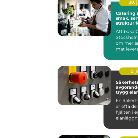
30. j
Catering
smak, ser
struktur f
minnesvä
Att boka 
Stockholm
om mer än
mat levere
många är
röda...
10. j
Säkerhetsb
avgörande
trygg ela
En Säkerh
är ofta de
hjälten i e
elanläggn
märks säll
vardagen, 