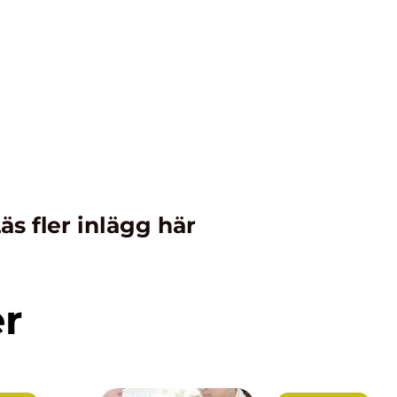
äs fler inlägg här
er