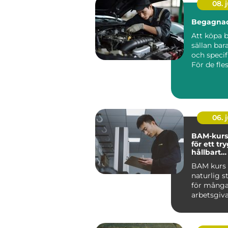
08. j
Begagnad
Att köpa b
sällan bar
och specif
För de fles
06. j
BAM-kurs
för ett tr
hållbart
arbetsmil
BAM kurs h
naturlig s
för mång
arbetsgiva
ta arbetsmi