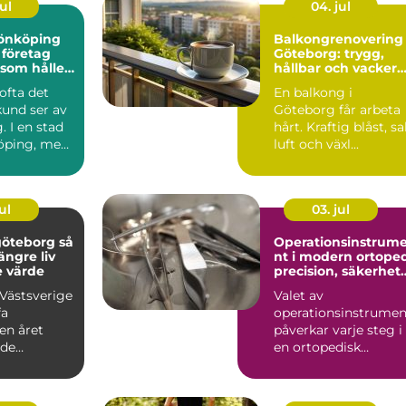
ul
04. jul
 jönköping
Balkongrenovering
 företag
Göteborg: trygg,
 som håller
hållbar och vacker
balkong i kustklima
 ofta det
En balkong i
kund ser av
Göteborg får arbeta
. I en stad
hårt. Kraftig blåst, sa
öping, med
luft och växl...
l, in...
ul
03. jul
öteborg så
Operationsinstrum
längre liv
nt i modern ortope
e värde
precision, säkerhet
och långsiktig
 Västsverige
Valet av
kvalitet
fa
operationsinstrumen
en året
påverkar varje steg i
ade
en ortopedisk
r, regn
operation från första
av ...
hudsnitt ti...