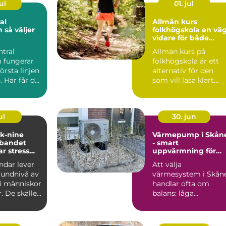
ul
01. jul
al
Allmän kurs
jer
folkhögskola en väg
vidare för både
mottagning
studier och liv
ntral
Allmän kurs på
 fungerar
folkhögskola är ett
örsta linjen
alternativ för den
. Här får du
som vill läsa klart
llt från...
gymnasiet, få
behörighet t...
ul
30. jun
 k-nine
Värmepump i Skån
bandet
- smart
r stress
uppvärmning för
st
milda vintrar
dar lever
Att välja
undnivå av
värmesystem i Skån
i människor
handlar ofta om
r. De skäller
balans: låga
igt, ...
driftkostnader, bra...