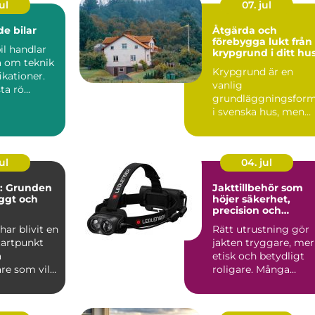
ul
07. jul
e bilar
Åtgärda och
förebygga lukt från
il handlar
krypgrund i ditt hu
a om teknik
Krypgrund är en
ikationer.
vanlig
ta rö...
grundläggningsfor
i svenska hus, men
också en av de mest
uts...
ul
04. jul
: Grunden
Jakttillbehör som
yggt och
höjer säkerhet,
precision och
jöarbete
jaktglädje
ar blivit en
Rätt utrustning gör
tartpunkt
jakten tryggare, mer
a
etisk och betydligt
re som vill
roligare. Många
lj&...
jägare börjar med
vapen...