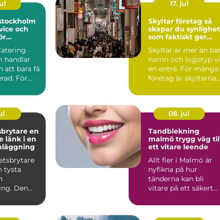
ul
17. jul
 stockholm
Skyltar företag så
vice och
skapar du synlighet
ör
som faktiskt ger
rda event
affärer
Catering
Skyltar är mer än ba
 handlar
namn och logotyp v
 att bara få
en entré. För många
rad. För
företag är skyltarna
 maten den
den första verk...
ul
08. jul
rytare en
Tandblekning
 länk i en
malmö trygg väg till
nläggning
ett vitare leende
etsbrytare
Allt fler i Malmö är
n tysta
nyfikna på hur
n
tänderna kan bli
ing. Den
vitare på ett säkert
an i
sätt. Kaffe, te, vin oc
men nä...
r...