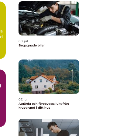
ra
id
08. jul
Begagnade bilar
07. jul
Åtgärda och förebygga lukt från
krypgrund i ditt hus
h