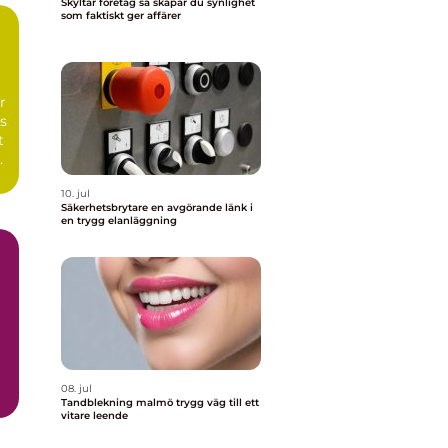
Skyltar företag så skapar du synlighet
som faktiskt ger affärer
n
r
s
t
10. jul
Säkerhetsbrytare en avgörande länk i
en trygg elanläggning
08. jul
Tandblekning malmö trygg väg till ett
vitare leende