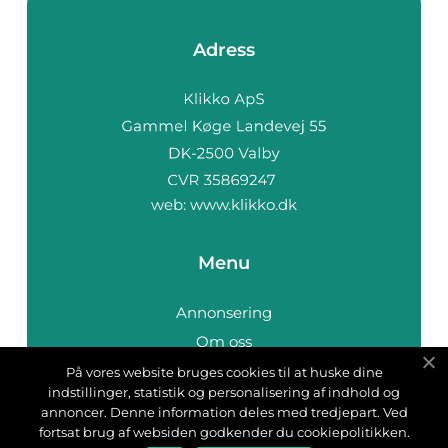
Adress
web:
www.klikko.dk
Menu
Annonsering
Om oss
Cookies
På vores website bruges cookies til at huske dine
indstillinger, statistik og personalisering af indhold og
Kontakta oss
annoncer. Denne information deles med tredjepart. Ved
Sitemap
fortsat brug af websiden godkender du cookiepolitikken.