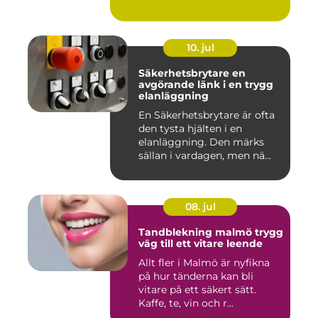
10. jul
Säkerhetsbrytare en
avgörande länk i en trygg
elanläggning
En Säkerhetsbrytare är ofta
den tysta hjälten i en
elanläggning. Den märks
sällan i vardagen, men nä...
08. jul
Tandblekning malmö trygg
väg till ett vitare leende
Allt fler i Malmö är nyfikna
på hur tänderna kan bli
vitare på ett säkert sätt.
Kaffe, te, vin och r...