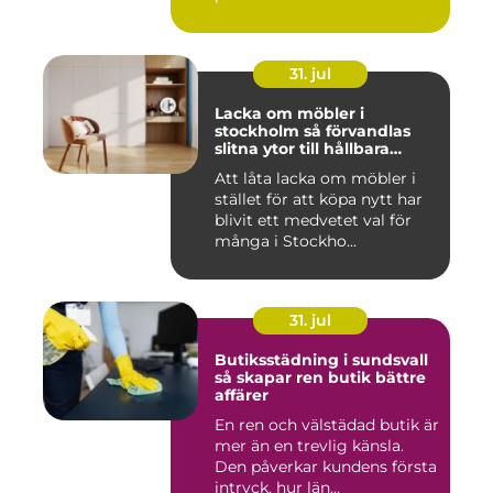
31. jul
Lacka om möbler i
stockholm så förvandlas
slitna ytor till hållbara
favoriter
Att låta lacka om möbler i
stället för att köpa nytt har
blivit ett medvetet val för
många i Stockho...
31. jul
Butiksstädning i sundsvall
så skapar ren butik bättre
affärer
En ren och välstädad butik är
mer än en trevlig känsla.
Den påverkar kundens första
intryck, hur län...