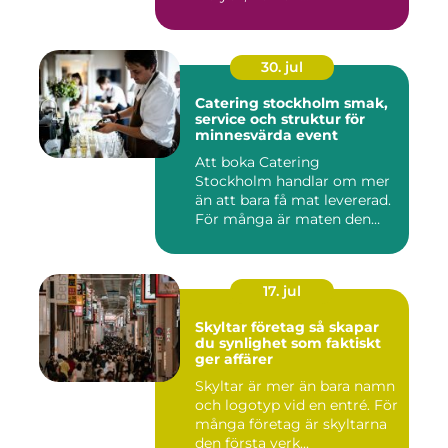
30. jul
Catering stockholm smak,
service och struktur för
minnesvärda event
Att boka Catering
Stockholm handlar om mer
än att bara få mat levererad.
För många är maten den
röda...
17. jul
Skyltar företag så skapar
du synlighet som faktiskt
ger affärer
Skyltar är mer än bara namn
och logotyp vid en entré. För
många företag är skyltarna
den första verk...