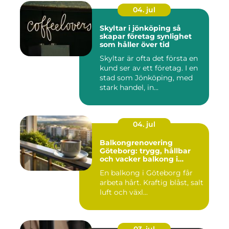
04. jul
Skyltar i jönköping så
skapar företag synlighet
som håller över tid
Skyltar är ofta det första en
kund ser av ett företag. I en
stad som Jönköping, med
stark handel, in...
04. jul
Balkongrenovering
Göteborg: trygg, hållbar
och vacker balkong i
kustklimat
En balkong i Göteborg får
arbeta hårt. Kraftig blåst, salt
luft och växl...