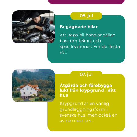
08. jul
Begagnade bilar
Att köpa bil handlar sällan
bara om teknik och
specifikationer. För de flesta
rö...
07. jul
Åtgärda och förebygga
lukt från krypgrund i ditt
hus
Krypgrund är en vanlig
grundläggningsform i
svenska hus, men också en
av de mest uts...