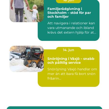
18. jun
Familjerådgivning i
Stockholm – stöd för par
och familjer
Att navigera i relationer kan
vara utmanande och ibland
krävs det extern hjälp för at...
14. jun
Snöröjning i Växjö – snabb
och pålitlig service
Snöröjning Växjö handlar om
mer än att bara få bort snön
fr&arin...