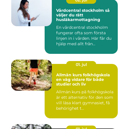
02. jul
Vårdcentral stockholm så
väljer du rätt
husläkarmottagning
En vårdcentral stockholm
fungerar ofta som första
linjen in i vården. Här får du
hjälp med allt från...
01. jul
Allmän kurs folkhögskola
en väg vidare för både
studier och liv
Allmän kurs på folkhögskola
är ett alternativ för den som
vill läsa klart gymnasiet, få
behörighet t...