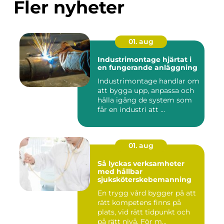
Fler nyheter
01. aug
Industrimontage hjärtat i
en fungerande anläggning
Industrimontage handlar om
att bygga upp, anpassa och
hålla igång de system som
får en industri att ...
01. aug
Så lyckas verksamheter
med hållbar
sjuksköterskebemanning
En trygg vård bygger på att
rätt kompetens finns på
plats, vid rätt tidpunkt och
på rätt nivå. För m...