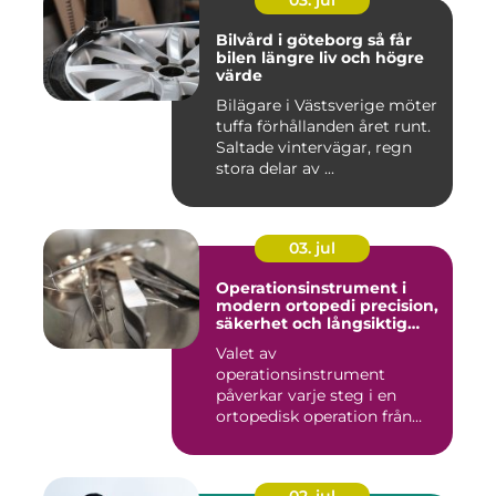
03. jul
Bilvård i göteborg så får
bilen längre liv och högre
värde
Bilägare i Västsverige möter
tuffa förhållanden året runt.
Saltade vintervägar, regn
stora delar av ...
03. jul
Operationsinstrument i
modern ortopedi precision,
säkerhet och långsiktig
kvalitet
Valet av
operationsinstrument
påverkar varje steg i en
ortopedisk operation från
första hudsnitt ti...